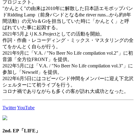
プロジェクト。
"かんとく"の由来は2010年に解散した日本語エモポップバン
ドRidding Lamp（前身バンドとなるthe rirver runs...から約8年
間活動）の元Vo＆Gtを担当していた時に「かんとく」と呼
ばれていた事に起因する。
2021年5月よりK.S.Projectとしての活動を開始。
作詞・作曲・レコーディング・ミックス・マスタリングの全
てをかんとく自らが行う。
2021年9月に「V.A. / "No Beer No Life compilation vol.2"」に初
音源「全方位FRONT」を提供。
2022年5月には「V.A. / "No Beer No Life compilation vol.3"」に
参加し「Newself」を提供。
2022年6月5日にはコピーバンド仲間をメンバーに迎え下北沢
シェルターにて初ライブを行う。
コロナ禍でありながらも多くの客が訪れ大成功となった。
Twitter
YouTube
2nd. EP「LIFE」