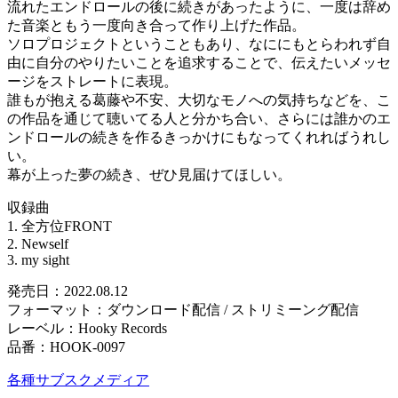
流れたエンドロールの後に続きがあったように、一度は辞め
た音楽ともう一度向き合って作り上げた作品。
ソロプロジェクトということもあり、なににもとらわれず自
由に自分のやりたいことを追求することで、伝えたいメッセ
ージをストレートに表現。
誰もが抱える葛藤や不安、大切なモノへの気持ちなどを、こ
の作品を通じて聴いてる人と分かち合い、さらには誰かのエ
ンドロールの続きを作るきっかけにもなってくれればうれし
い。
幕が上った夢の続き、ぜひ見届けてほしい。
収録曲
1. 全方位FRONT
2. Newself
3. my sight
発売日：2022.08.12
フォーマット：ダウンロード配信 / ストリミーング配信
レーベル：Hooky Records
品番：HOOK-0097
各種サブスクメディア