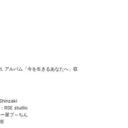
1st. アルバム「今を生きるあなたへ」収
Shinzaki
g：RSE studio
のカレー屋ブ～ちん
和樹