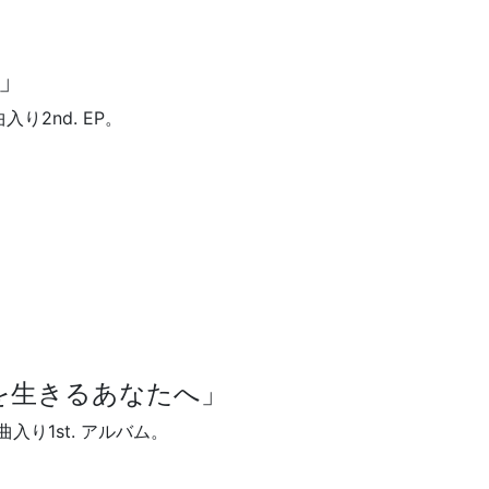
れ」
入り2nd. EP。
今を生きるあなたへ」
曲入り1st. アルバム。