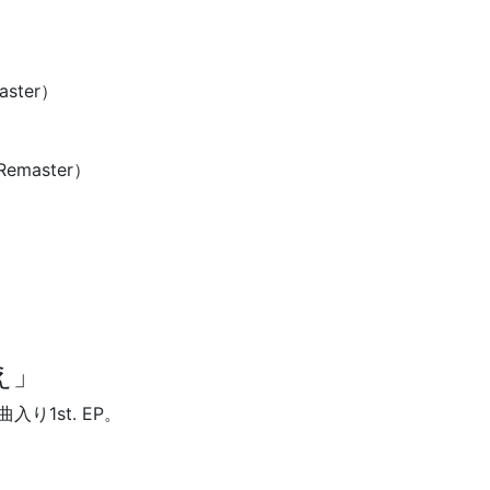
）
ster）
）
emaster）
歌え」
入り1st. EP。