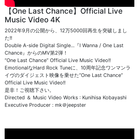
【One Last Chance】Official Live
Music Video 4K
2022年9月の公開から、12万5000回再生を突破しまし
た!!
Double A-side Digital Single...『I Wanna / One Last
Chance』からのMV第2弾！
“One Last Chance” Official Live Music Video!!
EmotionalなHard Rock Tuneに、10周年記念ワンマンラ
イヴのダイジェスト映像を乗せた“One Last Chance”
Official Live Music Video!!
是非！ご視聴下さい。
Directed ＆ Music Video Works : Kunihisa Kobayashi
Executive Producer : mk＠jeepster