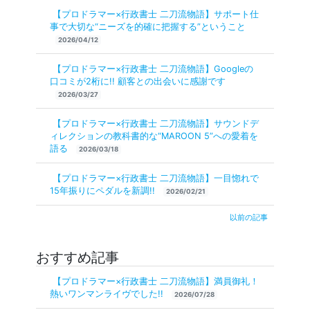
【プロドラマー×行政書士 二刀流物語】サポート仕
事で大切な“ニーズを的確に把握する”ということ
2026/04/12
【プロドラマー×行政書士 二刀流物語】Googleの
口コミが2桁に!! 顧客との出会いに感謝です
2026/03/27
【プロドラマー×行政書士 二刀流物語】サウンドデ
ィレクションの教科書的な“MAROON 5”への愛着を
語る
2026/03/18
【プロドラマー×行政書士 二刀流物語】一目惚れで
15年振りにペダルを新調!!
2026/02/21
以前の記事
おすすめ記事
【プロドラマー×行政書士 二刀流物語】満員御礼！
熱いワンマンライヴでした!!
2026/07/28