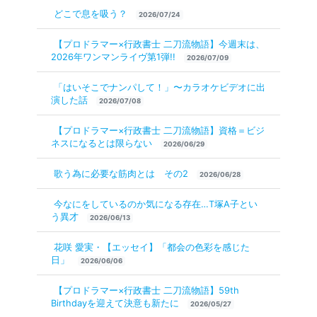
どこで息を吸う？
2026/07/24
【プロドラマー×行政書士 二刀流物語】今週末は、
2026年ワンマンライヴ第1弾!!
2026/07/09
「はいそこでナンパして！」〜カラオケビデオに出
演した話
2026/07/08
【プロドラマー×行政書士 二刀流物語】資格＝ビジ
ネスになるとは限らない
2026/06/29
歌う為に必要な筋肉とは その2
2026/06/28
今なにをしているのか気になる存在…T塚A子とい
う異才
2026/06/13
花咲 愛実・【エッセイ】「都会の色彩を感じた
日」
2026/06/06
【プロドラマー×行政書士 二刀流物語】59th
Birthdayを迎えて決意も新たに
2026/05/27