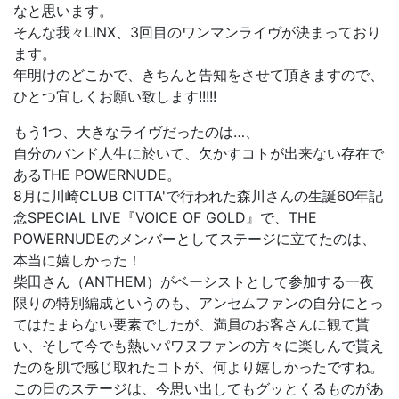
なと思います。
そんな我々LINX、3回目のワンマンライヴが決まっており
ます。
年明けのどこかで、きちんと告知をさせて頂きますので、
ひとつ宜しくお願い致します!!!!!
もう1つ、大きなライヴだったのは…、
自分のバンド人生に於いて、欠かすコトが出来ない存在で
あるTHE POWERNUDE。
8月に川崎CLUB CITTA'で行われた森川さんの生誕60年記
念SPECIAL LIVE『VOICE OF GOLD』で、THE
POWERNUDEのメンバーとしてステージに立てたのは、
本当に嬉しかった！
柴田さん（ANTHEM）がベーシストとして参加する一夜
限りの特別編成というのも、アンセムファンの自分にとっ
てはたまらない要素でしたが、満員のお客さんに観て貰
い、そして今でも熱いパワヌファンの方々に楽しんで貰え
たのを肌で感じ取れたコトが、何より嬉しかったですね。
この日のステージは、今思い出してもグッとくるものがあ