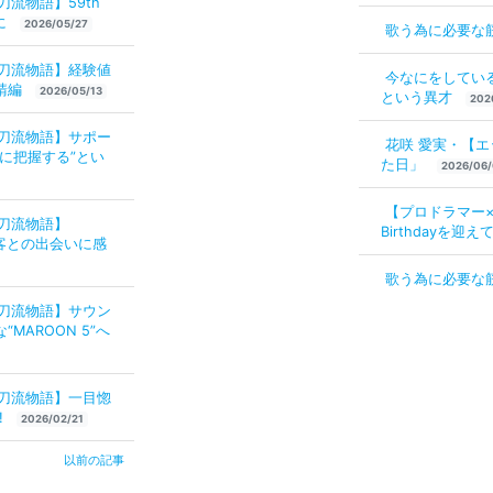
流物語】59th
に
2026/05/27
歌う為に必要な
二刀流物語】経験値
今なにをしてい
請編
2026/05/13
という異才
202
二刀流物語】サポー
花咲 愛実・【
に把握する”とい
た日」
2026/06/
【プロドラマー×
二刀流物語】
Birthdayを
 顧客との出会いに感
歌う為に必要な
二刀流物語】サウン
MAROON 5”へ
二刀流物語】一目惚
!
2026/02/21
以前の記事