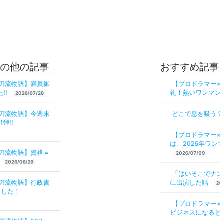
 の他の記事
おすすめ記事
二刀流物語】満員御
【プロドラマー
!!
礼！熱いワンマン
2026/07/28
二刀流物語】今週末
どこで息を吸う
弾!!
【プロドラマー
は、2026年ワン
二刀流物語】資格＝
2026/07/09
2026/06/29
「はいそこでナ
二刀流物語】行政書
に出演した話
2
ました！
【プロドラマー
ビジネスになる