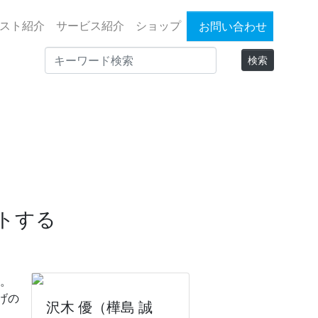
スト紹介
サービス紹介
ショップ
お問い合わせ
トする
士。
げの
沢木 優（樺島 誠