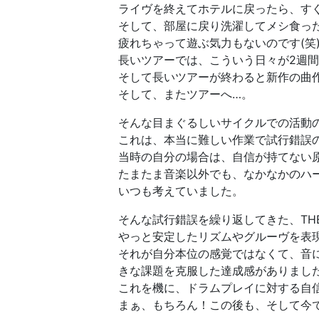
ライヴを終えてホテルに戻ったら、す
そして、部屋に戻り洗濯してメシ食った
疲れちゃって遊ぶ気力もないのです(笑
長いツアーでは、こういう日々が2週
そして長いツアーが終わると新作の曲
そして、またツアーへ…。
そんな目まぐるしいサイクルでの活動
これは、本当に難しい作業で試行錯誤
当時の自分の場合は、自信が持てない
たまたま音楽以外でも、なかなかのハ
いつも考えていました。
そんな試行錯誤を繰り返してきた、THE
やっと安定したリズムやグルーヴを表
それが自分本位の感覚ではなくて、音
きな課題を克服した達成感がありまし
これを機に、ドラムプレイに対する自
まぁ、もちろん！この後も、そして今