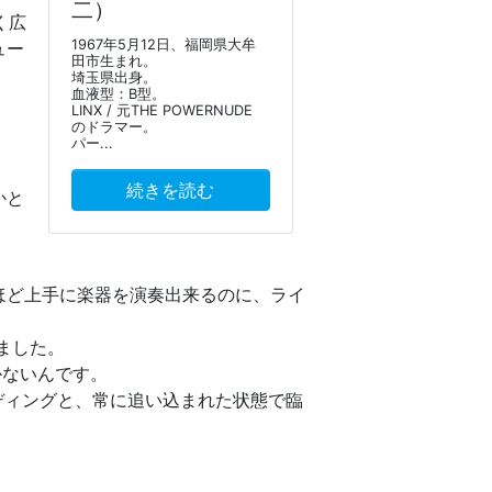
二）
く広
1967年5月12日、福岡県大牟
ュー
田市生まれ。
埼玉県出身。
血液型：B型。
LINX / 元THE POWERNUDE
のドラマー。
パー...
続きを読む
かと
ほど上手に楽器を演奏出来るのに、ライ
ました。
かないんです。
ディングと、常に追い込まれた状態で臨