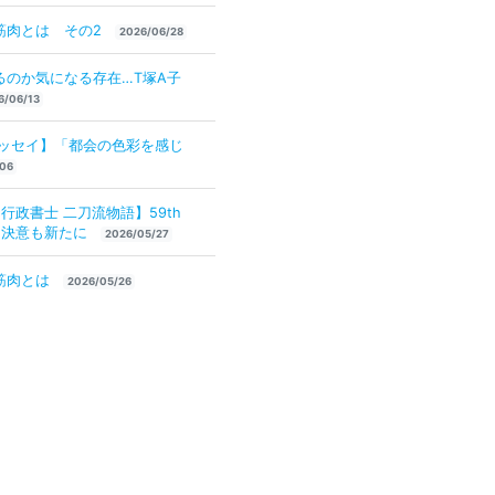
筋肉とは その2
2026/06/28
るのか気になる存在…T塚A子
6/06/13
エッセイ】「都会の色彩を感じ
06
行政書士 二刀流物語】59th
迎えて決意も新たに
2026/05/27
筋肉とは
2026/05/26