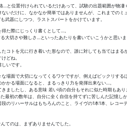
資格…と位置付けられているだけあって、試験の出題範囲が物凄
けないだけに、なかなか簡単ではありませんが、これまでのミ
”も武器にしつつ、ラストスパートをかけています。
を得た際にじっくり書くとして…。
する大切さや難しさ…といったあたりを書いていこうかと思いま
したコトを元に行き着いた形なので、誰に対しても当てはまる
すけどね。
嬉しいです。
々な場面で大切になってくるワケですが、例えばビックリする
のかかる場面になると、まるっきり力を発揮出来ない…。
てきましたし、ある意味 若い頃の自分もそれに似た時期もあり
していた最初の数年は、自分に全く自信を持てずに苦しんだ記憶し
普段のリハーサルはもちろんのこと、ライヴの1本1本、レコー
なんてのは、まずありませんでした。