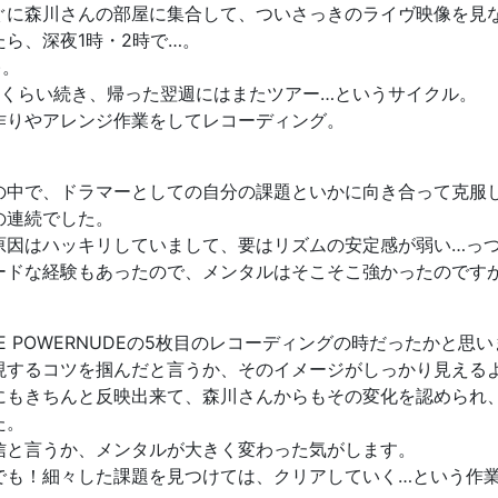
ぐに森川さんの部屋に集合して、ついさっきのライヴ映像を見
ら、深夜1時・2時で…。
)。
間くらい続き、帰った翌週にはまたツアー…というサイクル。
作りやアレンジ作業をしてレコーディング。
の中で、ドラマーとしての自分の課題といかに向き合って克服
の連続でした。
原因はハッキリしていまして、要はリズムの安定感が弱い…っ
ードな経験もあったので、メンタルはそこそこ強かったのです
 POWERNUDEの5枚目のレコーディングの時だったかと思
現するコツを掴んだと言うか、そのイメージがしっかり見える
にもきちんと反映出来て、森川さんからもその変化を認められ
た。
信と言うか、メンタルが大きく変わった気がします。
でも！細々した課題を見つけては、クリアしていく…という作