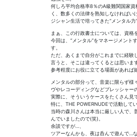
何しろ平均合格率8％のA級難関国家
く、数多くの法律を熟知しなければい
ジシャン生活で培ってきた“メンタル力
まぁ、この行政書士については、資格
今回は、“メンタル”をマネージメント
す。
ただ、あくまで自分がこれまでに経験
言うと、そこは違ってくるとは思いま
参考程度にお役に立てる場面があれば
メンタルの部分って、音楽に限らず様
ヴやレコーディングなどプレッシャー
実際に、そういうケースをたくさん見
特に、THE POWERNUDEで活動
当時の森川さんは本当に厳しい人で、
んでいましたので(笑)。
余談ですが…、
ツアーなんかも、夜は呑んで遊んで…