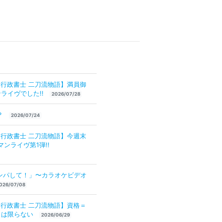
×行政書士 二刀流物語】満員御
ライヴでした!!
2026/07/28
？
2026/07/24
×行政書士 二刀流物語】今週末
マンライヴ第1弾!!
ンパして！」〜カラオケビデオ
026/07/08
×行政書士 二刀流物語】資格＝
とは限らない
2026/06/29