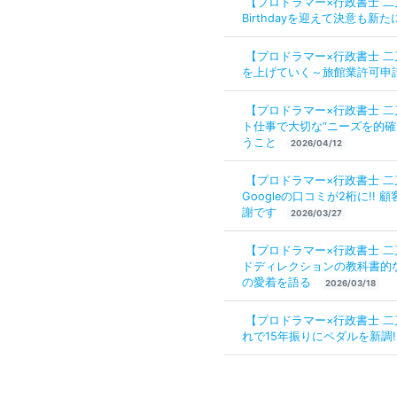
【プロドラマー×行政書士 二刀
Birthdayを迎えて決意も新た
【プロドラマー×行政書士 
を上げていく～旅館業許可申
【プロドラマー×行政書士 
ト仕事で大切な“ニーズを的確
うこと
2026/04/12
【プロドラマー×行政書士 
Googleの口コミが2桁に!!
謝です
2026/03/27
【プロドラマー×行政書士 
ドディレクションの教科書的な“
の愛着を語る
2026/03/18
【プロドラマー×行政書士 
れで15年振りにペダルを新調!