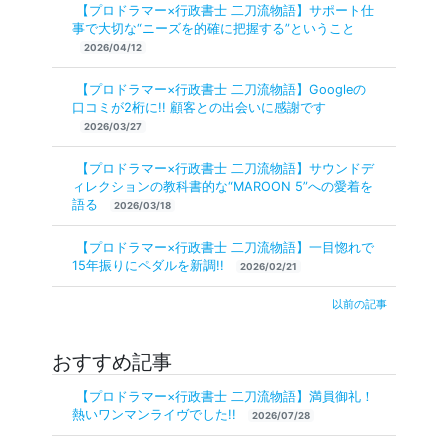
【プロドラマー×行政書士 二刀流物語】サポート仕
事で大切な“ニーズを的確に把握する”ということ
2026/04/12
【プロドラマー×行政書士 二刀流物語】Googleの
口コミが2桁に!! 顧客との出会いに感謝です
2026/03/27
【プロドラマー×行政書士 二刀流物語】サウンドデ
ィレクションの教科書的な“MAROON 5”への愛着を
語る
2026/03/18
【プロドラマー×行政書士 二刀流物語】一目惚れで
15年振りにペダルを新調!!
2026/02/21
以前の記事
おすすめ記事
【プロドラマー×行政書士 二刀流物語】満員御礼！
熱いワンマンライヴでした!!
2026/07/28