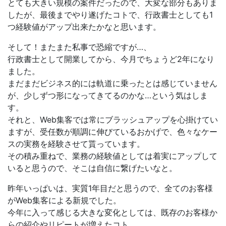
とても大きい規模の案件だったので、大変な部分もありま
したが、最後までやり遂げたコトで、行政書士としても1
つ経験値がアップ出来たかなと思います。
そして！またまた私事で恐縮ですが…、
行政書士として開業してから、今月でちょうど2年になり
ました。
まだまだビジネス的には軌道に乗ったとは感じていません
が、少しずつ形になってきてるのかな…という気はしま
す。
それと、Web集客では常にブラッシュアップを心掛けてい
ますが、受任数が順調に伸びているおかげで、色々なケー
スの実務を経験させて貰っています。
その積み重ねで、業務の経験値としては着実にアップして
いると思うので、そこは自信に繋げたいなと。
昨年いっぱいは、実質1年目だと思うので、全てのお客様
がWeb集客による新規でした。
今年に入って感じる大きな変化としては、既存のお客様か
らの紹介やリピートが増えたコト。