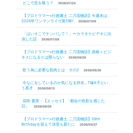
どこで息を吸う？
2026/07/24
【プロドラマー×行政書士 二刀流物語】今週末は、
2026年ワンマンライヴ第1弾!!
2026/07/09
「はいそこでナンパして！」〜カラオケビデオに出
演した話
2026/07/08
【プロドラマー×行政書士 二刀流物語】資格＝ビジ
ネスになるとは限らない
2026/06/29
歌う為に必要な筋肉とは その2
2026/06/28
今なにをしているのか気になる存在…T塚A子とい
う異才
2026/06/13
花咲 愛実・【エッセイ】「都会の色彩を感じた
日」
2026/06/06
【プロドラマー×行政書士 二刀流物語】59th
Birthdayを迎えて決意も新たに
2026/05/27