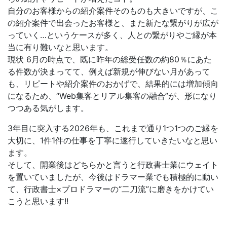
自分のお客様からの紹介案件そのものも大きいですが、こ
の紹介案件で出会ったお客様と、また新たな繋がりが広が
っていく…というケースが多く、人との繋がりやご縁が本
当に有り難いなと思います。
現状 6月の時点で、既に昨年の総受任数の約80％にあた
る件数が決まってて、例えば新規が伸びない月があって
も、リピートや紹介案件のおかげで、結果的には増加傾向
になるため、“Web集客とリアル集客の融合”が、形になり
つつある気がします。
3年目に突入する2026年も、これまで通り1つ1つのご縁を
大切に、1件1件の仕事を丁寧に遂行していきたいなと思い
ます。
そして、開業後はどちらかと言うと行政書士業にウェイト
を置いていましたが、今後はドラマー業でも積極的に動い
て、行政書士×プロドラマーの“二刀流”に磨きをかけてい
こうと思います!!