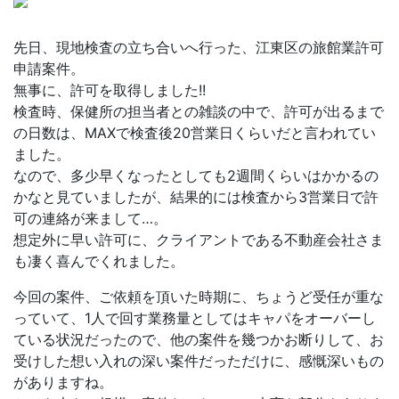
先日、現地検査の立ち合いへ行った、江東区の旅館業許可
申請案件。
無事に、許可を取得しました!!
検査時、保健所の担当者との雑談の中で、許可が出るまで
の日数は、MAXで検査後20営業日くらいだと言われてい
ました。
なので、多少早くなったとしても2週間くらいはかかるの
かなと見ていましたが、結果的には検査から3営業日で許
可の連絡が来まして…。
想定外に早い許可に、クライアントである不動産会社さま
も凄く喜んでくれました。
今回の案件、ご依頼を頂いた時期に、ちょうど受任が重な
っていて、1人で回す業務量としてはキャパをオーバーし
ている状況だったので、他の案件を幾つかお断りして、お
受けした想い入れの深い案件だっただけに、感慨深いもの
がありますね。