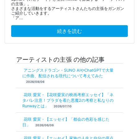
の主張」。
さまざまな活動をするアーティストさんたちの主張をガンガン
ご紹介していきます。
「ア...
続きを読む
アーティストの主張 の他の記事
アニングスドラゴン・SUNO AIやChatGPTで大量
に作曲、配信される現代について考えてみた
2026/08/06
花咲 愛実・【花咲愛実の映画考察エッセイ】「ネ
タバレ注意！プラダを着た悪魔2の考察と私なりの
Runwayとは」
2026/07/10
花咲 愛実・【エッセイ】「都会の色彩を感じた
日」
2026/06/06
花咲 愛実・【エッセイ】家族の人生と自分の原点