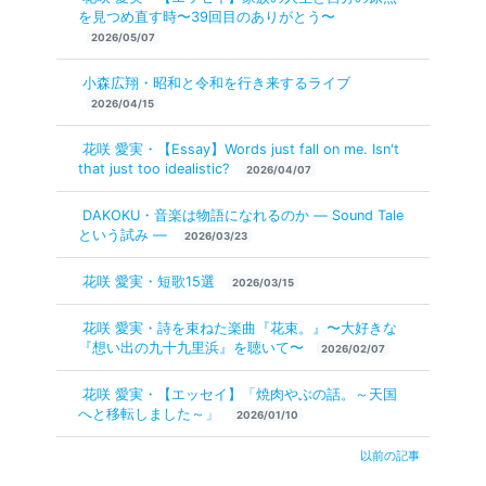
を見つめ直す時〜39回目のありがとう〜
2026/05/07
小森広翔・昭和と令和を行き来するライブ
2026/04/15
花咲 愛実・【Essay】Words just fall on me. Isn't
that just too idealistic?
2026/04/07
DAKOKU・音楽は物語になれるのか ― Sound Tale
という試み ―
2026/03/23
花咲 愛実・短歌15選
2026/03/15
花咲 愛実・詩を束ねた楽曲『花束。』〜大好きな
『想い出の九十九里浜』を聴いて〜
2026/02/07
花咲 愛実・【エッセイ】「焼肉やぶの話。～天国
へと移転しました～」
2026/01/10
以前の記事