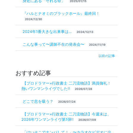
身近にある「守れる命」
2025/01/15
『ハルとナオミのブラックホール』最終回！
2024/12/30
2024年1番大きな出来事は…
2024/12/13
こんな事って〜講師不在の発表会〜
2024/11/19
以前の記事
おすすめ記事
【プロドラマー×行政書士 二刀流物語】満員御礼！
熱いワンマンライヴでした!!
2026/07/28
どこで息を吸う？
2026/07/24
【プロドラマー×行政書士 二刀流物語】今週末は、
2026年ワンマンライヴ第1弾!!
2026/07/09
「はいそこでナンパして！」〜カラオケビデオに出