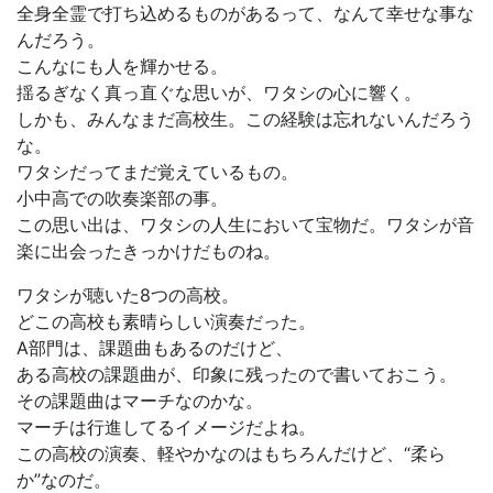
全身全霊で打ち込めるものがあるって、なんて幸せな事な
んだろう。
こんなにも人を輝かせる。
揺るぎなく真っ直ぐな思いが、ワタシの心に響く。
しかも、みんなまだ高校生。この経験は忘れないんだろう
な。
ワタシだってまだ覚えているもの。
小中高での吹奏楽部の事。
この思い出は、ワタシの人生において宝物だ。ワタシが音
楽に出会ったきっかけだものね。
ワタシが聴いた8つの高校。
どこの高校も素晴らしい演奏だった。
A部門は、課題曲もあるのだけど、
ある高校の課題曲が、印象に残ったので書いておこう。
その課題曲はマーチなのかな。
マーチは行進してるイメージだよね。
この高校の演奏、軽やかなのはもちろんだけど、“柔ら
か”なのだ。