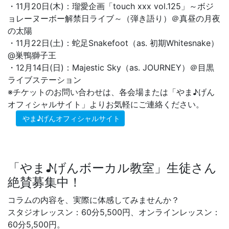
・11月20日(木)：瑠愛企画「touch xxx vol.125」～ボジ
ョレーヌーボー解禁日ライブ～（弾き語り）＠真昼の月夜
の太陽
・11月22日(土)：蛇足Snakefoot（as. 初期Whitesnake）
@巣鴨獅子王
・12月14日(日)：Majestic Sky（as. JOURNEY）＠目黒
ライブステーション
※チケットのお問い合わせは、各会場または「やま♪げん
オフィシャルサイト」よりお気軽にご連絡ください。
やま♪げんオフィシャルサイト
「やま♪げんボーカル教室」生徒さん
絶賛募集中！
コラムの内容を、実際に体感してみませんか？
スタジオレッスン：60分5,500円、オンラインレッスン：
60分5,500円。