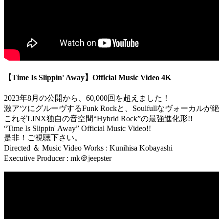
【Time Is Slippin' Away】Official Music Video 4K
2023年8月の公開から、60,000回を超えました！
激アツにグルーヴするFunk Rockと、Soulfullなヴォーカルが絶妙に融
これぞLINX独自の音空間“Hybrid Rock”の最強進化形!!
“Time Is Slippin' Away” Official Music Video!!
是非！ご視聴下さい。
Directed ＆ Music Video Works : Kunihisa Kobayashi
Executive Producer : mk＠jeepster