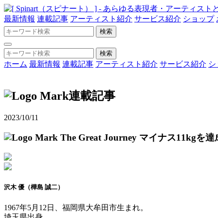
最新情報
連載記事
アーティスト紹介
サービス紹介
ショップ
ホーム
最新情報
連載記事
アーティスト紹介
サービス紹介
シ
連載記事
2023/10/11
The Great Journey
マイナス11kgを
沢木 優（樺島 誠二）
1967年5月12日、福岡県大牟田市生まれ。
埼玉県出身。