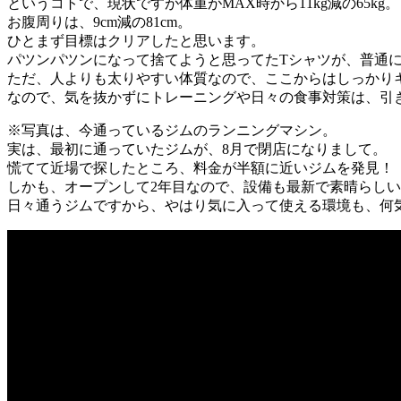
というコトで、現状ですが体重がMAX時から11kg減の65kg。
お腹周りは、9cm減の81cm。
ひとまず目標はクリアしたと思います。
パツンパツンになって捨てようと思ってたTシャツが、普通に
ただ、人よりも太りやすい体質なので、ここからはしっかり
なので、気を抜かずにトレーニングや日々の食事対策は、引
※写真は、今通っているジムのランニングマシン。
実は、最初に通っていたジムが、8月で閉店になりまして。
慌てて近場で探したところ、料金が半額に近いジムを発見！
しかも、オープンして2年目なので、設備も最新で素晴らし
日々通うジムですから、やはり気に入って使える環境も、何