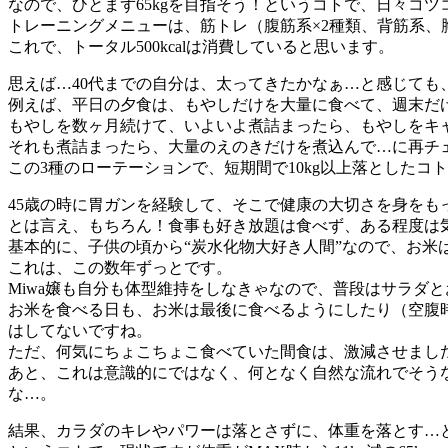
なので、ひとまず65kgを目指そう！というコトで、日々コ
トレーニングメニューは、筋トレ（腹筋系×2種類、背筋系、胸
これで、トータル500kcalは消費していると思います。
思えば…40代までの自分は、太ってきたかなぁ…と感じて
例えば、平日の夕食は、もやしだけを大量に食べて、週末だ
もやしを数ヶ月続けて、いよいよ煮詰まったら、もやしをキ
それも煮詰まったら、大量のえのきだけを煮込んで…に再チェ
この3種のローテーションで、短期間で10kg以上落とした
45歳の時に胃ガンを経験して、そこで健康の大切さを身を
とは言え、もちろん！食事も好き放題は食べず、ある程度は
基本的に、子供の頃から“炭水化物大好き人間”なので、お米
これは、この数年ずっとです。
Miwa嬢も自分も体型維持をしなきゃなので、普段はサラダと
お米を食べる日も、お米は最後に食べるようにしたり（空腹
はしてないですね。
ただ、何気にちょこちょこ食べていた間食は、激減させました(
あと、これは意識的にではなく、何となく自然な流れでそう
な…。
結果、カラダのキレやパワーは落とさずに、体重を落とす…