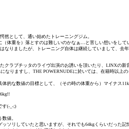
に愕然として、通い始めたトレーニングジム。
に（体重を）落とすのは難しいのかなぁ…と苦しい想いをして
はなりましたが、トレーニング自体は継続していまして、去年の
たクラブチッタのライヴ出演のお誘いを頂いたり、LINXの新
なりますし、THE POWERNUDEに於いては、在籍時以
具体的な数値の目標として、（その時の体重から）マイナス11k
g!!
-_-;)
う数値。
番ゲッソリしていたと思いますが、それでも64kgくらいだった