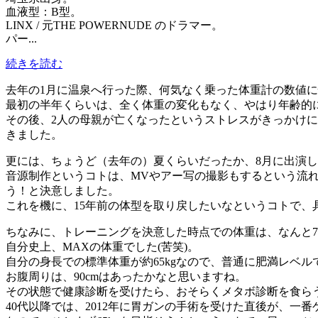
血液型：B型。
LINX / 元THE POWERNUDE のドラマー。
パー...
続きを読む
去年の1月に温泉へ行った際、何気なく乗った体重計の数値
最初の半年くらいは、全く体重の変化もなく、やはり年齢的
その後、2人の母親が亡くなったというストレスがきっかけに
きました。
更には、ちょうど（去年の）夏くらいだったか、8月に出演し
音源制作というコトは、MVやアー写の撮影もするという流れに
う！と決意しました。
これを機に、15年前の体型を取り戻したいなというコトで、
ちなみに、トレーニングを決意した時点での体重は、なんと76k
自分史上、MAXの体重でした(苦笑)。
自分の身長での標準体重が約65kgなので、普通に肥満レベルです(
お腹周りは、90cmはあったかなと思いますね。
その状態で健康診断を受けたら、おそらくメタボ診断を食ら
40代以降では、2012年に胃ガンの手術を受けた直後が、一