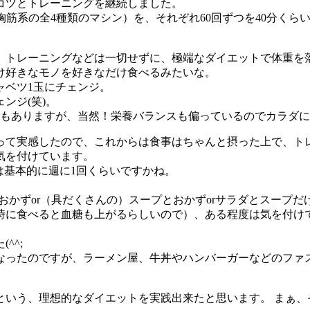
ツコツとトレーニングを継続しました。
筋系の全4種類のマシン）を、それぞれ60回ずつを40分くら
も、トレーニングなどは一切せずに、極端なダイエットで体重を
け好きなモノを好きなだけ食べるみたいな。
ャベツ1玉にチェンジ。
ンジ(笑)。
コトもありますが、当然！栄養バランスも偏っているのでカラダ
もって実感したので、これからは食事はちゃんと摂った上で、ト
気を付けています。
は基本的に週に1回くらいですかね。
おかずor（具だくさんの）スープとおかずorサラダとスープ
時に食べると血糖も上がるらしいので）、ある程度は気を付け
^^;
なったのですが、ラーメン屋、牛丼やハンバーガーなどのファ
という、理想的なダイエットを実践出来たと思います。 まぁ、