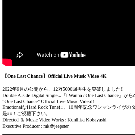
【One Last Chance】Official Live Music Video 4K
2022年9月の公開から、12万5000回再生を突破しました!!
Double A-side Digital Single...『I Wanna / One Last Chan
“One Last Chance” Official Live Music Video!!
EmotionalなHard Rock Tuneに、10周年記念ワンマンライヴのダイジェスト
是非！ご視聴下さい。
Directed ＆ Music Video Works : Kunihisa Kobayashi
Executive Producer : mk＠jeepster