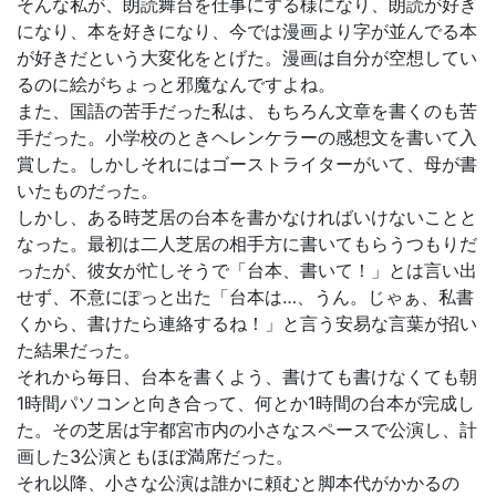
そんな私が、朗読舞台を仕事にする様になり、朗読が好き
になり、本を好きになり、今では漫画より字が並んでる本
が好きだという大変化をとげた。漫画は自分が空想してい
るのに絵がちょっと邪魔なんですよね。
また、国語の苦手だった私は、もちろん文章を書くのも苦
手だった。小学校のときヘレンケラーの感想文を書いて入
賞した。しかしそれにはゴーストライターがいて、母が書
いたものだった。
しかし、ある時芝居の台本を書かなければいけないことと
なった。最初は二人芝居の相手方に書いてもらうつもりだ
ったが、彼女が忙しそうで「台本、書いて！」とは言い出
せず、不意にぽっと出た「台本は…、うん。じゃぁ、私書
くから、書けたら連絡するね！」と言う安易な言葉が招い
た結果だった。
それから毎日、台本を書くよう、書けても書けなくても朝
1時間パソコンと向き合って、何とか1時間の台本が完成し
た。その芝居は宇都宮市内の小さなスペースで公演し、計
画した3公演ともほぼ満席だった。
それ以降、小さな公演は誰かに頼むと脚本代がかかるの