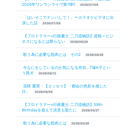
2026年ワンマンライヴ第1弾!!
2026/07/09
「はいそこでナンパして！」〜カラオケビデオに出
演した話
2026/07/08
【プロドラマー×行政書士 二刀流物語】資格＝ビジ
ネスになるとは限らない
2026/06/29
歌う為に必要な筋肉とは その2
2026/06/28
今なにをしているのか気になる存在…T塚A子とい
う異才
2026/06/13
花咲 愛実・【エッセイ】「都会の色彩を感じた
日」
2026/06/06
【プロドラマー×行政書士 二刀流物語】59th
Birthdayを迎えて決意も新たに
2026/05/27
歌う為に必要な筋肉とは
2026/05/26