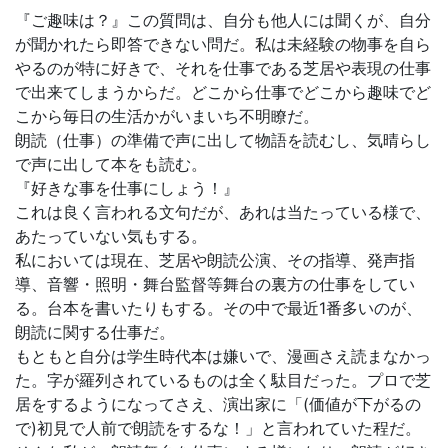
『ご趣味は？』この質問は、自分も他人には聞くが、自分
が聞かれたら即答できない問だ。私は未経験の物事を自ら
やるのが特に好きで、それを仕事である芝居や表現の仕事
で出来てしまうからだ。どこから仕事でどこから趣味でど
こから毎日の生活かがいまいち不明瞭だ。
朗読（仕事）の準備で声に出して物語を読むし、気晴らし
で声に出して本をも読む。
『好きな事を仕事にしょう！』
これは良く言われる文句だが、あれは当たっている様で、
あたっていない気もする。
私においては現在、芝居や朗読公演、その指導、発声指
導、音響・照明・舞台監督等舞台の裏方の仕事をしてい
る。台本を書いたりもする。その中で最近1番多いのが、
朗読に関する仕事だ。
もともと自分は学生時代本は嫌いで、漫画さえ読まなかっ
た。字が羅列されているものは全く駄目だった。プロで芝
居をするようになってさえ、演出家に「(価値が下がるの
で)初見で人前で朗読をするな！」と言われていた程だ。