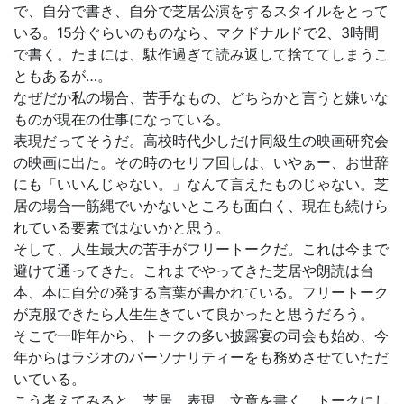
で、自分で書き、自分で芝居公演をするスタイルをとって
いる。15分ぐらいのものなら、マクドナルドで2、3時間
で書く。たまには、駄作過ぎて読み返して捨ててしまうこ
ともあるが…。
なぜだか私の場合、苦手なもの、どちらかと言うと嫌いな
ものが現在の仕事になっている。
表現だってそうだ。高校時代少しだけ同級生の映画研究会
の映画に出た。その時のセリフ回しは、いやぁー、お世辞
にも「いいんじゃない。」なんて言えたものじゃない。芝
居の場合一筋縄でいかないところも面白く、現在も続けら
れている要素ではないかと思う。
そして、人生最大の苦手がフリートークだ。これは今まで
避けて通ってきた。これまでやってきた芝居や朗読は台
本、本に自分の発する言葉が書かれている。フリートーク
が克服できたら人生生きていて良かったと思うだろう。
そこで一昨年から、トークの多い披露宴の司会も始め、今
年からはラジオのパーソナリティーをも務めさせていただ
いている。
こう考えてみると、芝居、表現、文章を書く、トークにし