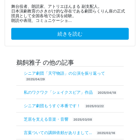
舞台役者、朗読家、アトリエほんまる 副支配人。
日本演劇教育のさきがけ的な存在である劇団らくりん座の正式
団員として全国各地で公演を経験。
朗読や表現、コミュニケーショ...
続きを読む
鵜飼雅子 の他の記事
シニア劇団「天守物語」の公演を振り返って
2025/04/29
私のワクワク「シェイクスピア」作品
2025/04/18
シニア劇団もうすぐ本番です！
2025/03/22
芝居を支える音楽・音響
2025/03/08
言葉ついての講師依頼がありまして…
2025/02/16