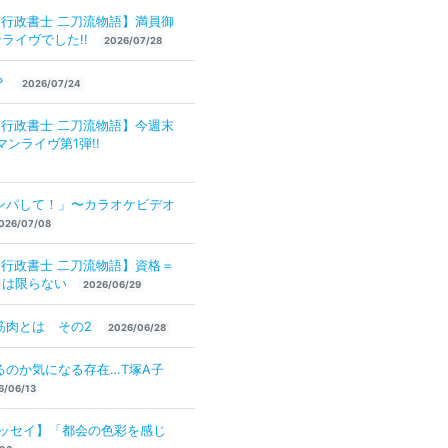
×行政書士 二刀流物語】満員御
ライヴでした!!
2026/07/28
？
2026/07/24
×行政書士 二刀流物語】今週末
マンライヴ第1弾!!
ンパして！」〜カラオケビデオ
026/07/08
×行政書士 二刀流物語】資格＝
とは限らない
2026/06/29
筋肉とは その2
2026/06/28
るのか気になる存在…T塚A子
6/06/13
エッセイ】「都会の色彩を感じ