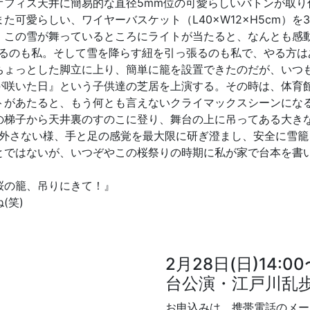
オフィス天井に簡易的な直径5mm位の可愛らしいバトンが取り
可愛らしい、ワイヤーバスケット（L40×W12×H5cm）を
、この雪が舞っているところにライトが当たると、なんとも感
するのも私。そして雪を降らす紐を引っ張るのも私で、やる方は
ちょっとした脚立に上り、簡単に籠を設置できたのだが、いつも
が咲いた日』という子供達の芝居を上演する。その時は、体育
トがあたると、もう何とも言えないクライマックスシーンにな
の梯子から天井裏のすのこに登り、舞台の上に吊ってある大き
み外さない様、手と足の感覚を最大限に研ぎ澄まし、安全に雪
とではないが、いつぞやこの桜祭りの時期に私が家で台本を書
桜の籠、吊りにきて！』
(笑)
2月28日(日)14:
台公演・江戸川乱
お申込みは、携帯電話のメー