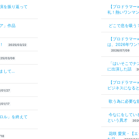
演を振り返って
【プロドラマー
礼！熱いワンマン
ア」作品
どこで息を吸う
【プロドラマー
す！
は、2026年ワン
2025/03/22
2026/07/09
25/03/08
「はいそこでナ
に出演した話
2
まして…
【プロドラマー
ビジネスになる
/01/27
歌う為に必要な
/01/17
今なにをしてい
ロル」を終えて
という異才
202
花咲 愛実・【
/18