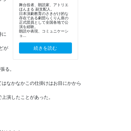
舞台役者、朗読家、アトリエ
ほんまる 副支配人。
日本演劇教育のさきがけ的な
存在である劇団らくりん座の
正式団員として全国各地で公
演を経験。
朗読や表現、コミュニケーシ
時に
ョ...
どが
続きを読む
っ張る。
てはなかなかこの仕掛けはお目にかから
で上演したことがあった。