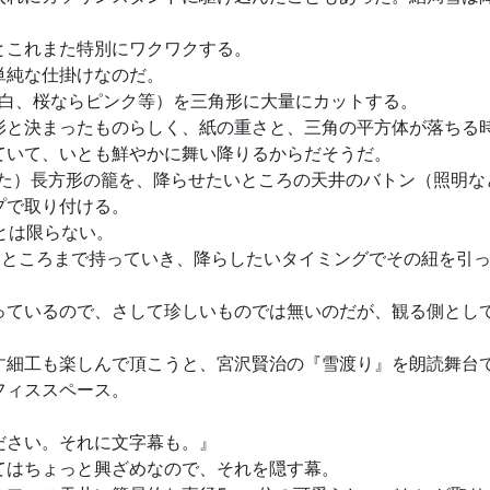
とこれまた特別にワクワクする。
単純な仕掛けなのだ。
なら白、桜ならピンク等）を三角形に大量にカットする。
形と決まったものらしく、紙の重さと、三角の平方体が落ちる
ていて、いとも鮮やかに舞い降りるからだそうだ。
の開いた）長方形の籠を、降らせたいところの天井のバトン（照明な
プで取り付ける。
つとは限らない。
ないところまで持っていき、降らしたいタイミングでその紐を引
っているので、さして珍しいものでは無いのだが、観る側とし
す細工も楽しんで頂こうと、宮沢賢治の『雪渡り』を朗読舞台
フィススペース。
ださい。それに文字幕も。』
てはちょっと興ざめなので、それを隠す幕。