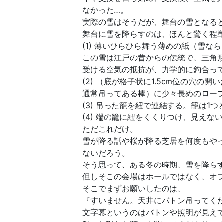
なかった…。
実際の雪はそうだが、舞台の雪となる
舞台に雪を降らすのは、ほんと驚く程
(1) 薄いひらひら舞う薄めの紙（雪
この雪は江戸の昔からの伝統で、三角
受ける空気の抵抗が、力学的に釣合っ
(2) （底が格子状に1.5cm位の穴
通常吊ってある棒）に少々長めのロー
(3) 吊った籠を紐で連結する。籠は1
(4) 端の籠に紐をくくりつけ、見え
ただこれだけ。
雪が降る話や桜が降る芝居を何度もや
ないだろう。
そう思って、ある冬の時期、雪を降ら
但しそこの会場はホールではなく、オ
そこでまずお願いしたのは、
『すいません。天井にバトン吊ってく
文字幕というのはバトンや照明が見え