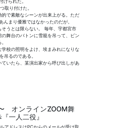
付けられた。
3つ取り付けた。
動的で素敵なシーンが出来上がる。ただ
あんまり優雅ではなかったのだが。
そうとは限らない。 毎年、宇都宮市
館の舞台のバトンに雪籠を吊って、ピン
る。
な学校の照明をよけ、埃まみれになりな
籠を吊るのである。
いていたら、某演出家から呼び出しがあ
00〜 オンラインZOOM舞
歩『一人二役』
ルアドレスはPCからのメールが受け取