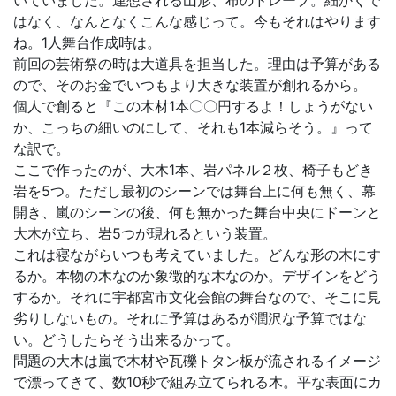
いていました。連想される山形、布のドレープ。細かくで
はなく、なんとなくこんな感じって。今もそれはやります
ね。1人舞台作成時は。
前回の芸術祭の時は大道具を担当した。理由は予算がある
ので、そのお金でいつもより大きな装置が創れるから。
個人で創ると『この木材1本〇〇円するよ！しょうがない
か、こっちの細いのにして、それも1本減らそう。』って
な訳で。
ここで作ったのが、大木1本、岩パネル２枚、椅子もどき
岩を5つ。ただし最初のシーンでは舞台上に何も無く、幕
開き、嵐のシーンの後、何も無かった舞台中央にドーンと
大木が立ち、岩5つが現れるという装置。
これは寝ながらいつも考えていました。どんな形の木にす
るか。本物の木なのか象徴的な木なのか。デザインをどう
するか。それに宇都宮市文化会館の舞台なので、そこに見
劣りしないもの。それに予算はあるが潤沢な予算ではな
い。どうしたらそう出来るかって。
問題の大木は嵐で木材や瓦礫トタン板が流されるイメージ
で漂ってきて、数10秒で組み立てられる木。平な表面にカ