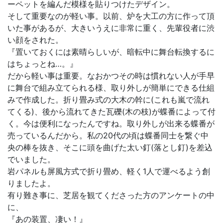
ーペットを編んだ模様を貼りつけたデザイン。
そして重要なのが軽い事。以前、炉を大工の方に作って頂
いた事があるが、大きいうえに非常に重く、先輩役者に渋
い顔をされた。
『置いておくには素晴らしいが、暗転中に舞台転換するに
はちょっとね…。』
だから軽い事は重要。なおかつその時は慣れない人が手早
に舞台で組み立てられる様、取り外しが簡単にできる仕組
みで作成した。折り畳み式の大木の幹に(これも嵐で流れ
てくる)、後から流れてきた瓦礫(木の枝)が蝶番によって付
く。今は便利になったんですね。取り外しが出来る蝶番が
売っているんだから。私の20代の頃は蝶番同士を繋ぐ中
央の棒を抜き、そこに頭を曲げた太い釘(落とし釘)を差込
でいました。
岩パネルも屏風方式で折り畳め、軽く1人で運べるよう創
りましたよ。
有り難き事に、芝居を観てくださった方のアンケートの中
に、
『あの装置、凄い！』