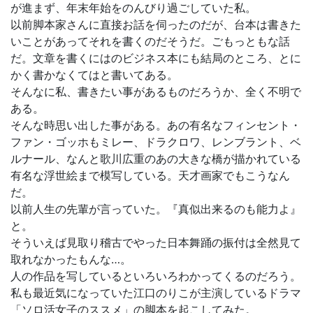
が進まず、年末年始をのんびり過ごしていた私。
以前脚本家さんに直接お話を伺ったのだが、台本は書きた
いことがあってそれを書くのだそうだ。ごもっともな話
だ。文章を書くにはのビジネス本にも結局のところ、とに
かく書かなくてはと書いてある。
そんなに私、書きたい事があるものだろうか、全く不明で
ある。
そんな時思い出した事がある。あの有名なフィンセント・
ファン・ゴッホもミレー、ドラクロワ、レンブラント、ベ
ルナール、なんと歌川広重のあの大きな橋が描かれている
有名な浮世絵まで模写している。天才画家でもこうなん
だ。
以前人生の先輩が言っていた。『真似出来るのも能力よ』
と。
そういえば見取り稽古でやった日本舞踊の振付は全然見て
取れなかったもんな…。
人の作品を写しているといろいろわかってくるのだろう。
私も最近気になっていた江口のりこが主演しているドラマ
「ソロ活女子のススメ」の脚本を起こしてみた。