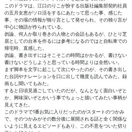
このドラマは、江口のりこが扮する出版社編集部契約社員
の五月女恵がソロ活をするにあたって思った事、感じた
事、その場の情報が独り言として発せられ、その独り言が
中心に物語が作られている。
勿論、何人か取り巻きの人物との会話もあるが、ひとり芝
居としての台本を作るには参考になるのではと自転車での
帰宅時、直感した。
勿論、書き出すにはそこそこの時間はかかるが、書けない
書けないどうしようと思っている時間よりは全然いい。
まず脚本を文字に起こして次にやったのが、その書き出し
た台詞やナレーションを口に出して幾度も読んでみた。録
画もし聞いてもみた。
すると日頃見過ごしていたのだが、なんとなく面白いぞと
か、興味深いぞとかいう事でちょっと描いてみたい事柄が
見えてきた。
このドラマで1番お気に入りだったのがスタートのつかみ
で、そのつかみがその数分後に展開される話と全く関係な
いように見えるエピソードもあり、この不意をついた切り