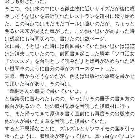
返しも好きだった。
そこで、今は水の中にいる微生物に近いサイズだが後に成
長しそうな思いを最近訪れたレストランを題材に綴り始め
た。この時点ではまだまだゴールは遠いのだが、ちょっと
明るい未来が見えた気がした。この熱い思いが高まった時
は残念にも時間切れで、書けたのは数ページ。
次に書こうと思った時には前回書いていた熱い思いはほぼ
ほぼ消失していたので、前回書き起こした脚本「ソロ活女
子のススメ」を台詞として読みだすと燃料が込められた遅
い機関車のように自分の筆がスロースタートした。
実際、昔からそうなのだが、例えば出版社の原稿を書かせ
て頂いた時があり、その時は、
『鵜飼さんの感覚で書いていいよ。』
と編集長に言われたものの、やっぱりその冊子の書き方の
傾向があるので、別の取材記事を音読した後取材に行っ
て、また帰ってきて原稿を書く直前にも再度その出版物の
他の人が書いた文章を音読した後書いていた。
すると不思議なことに、ズルズルとサツマイモの茎を引っ
張ったように、収穫物が連なって現れ、真っ白なパソコン