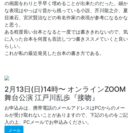
の画面をわりと手早く埋めることが出来たのだった。細か
な表現はやっぱり昔から残っている小説、芥川龍之介、夏
目漱石、宮沢賢治などの有名作家の表現が参考になるかな
と思う。
ある程度長い台本となると一度では書ききれないので、気
に入った台本を何度も音読しつつ書きススメていくと良い
らしい。
これが私の最近発見した台本の書き方である。
2月13日(日)14時〜 オンラインZOOM
舞台公演 江戸川乱歩『接吻』
お申込みは、携帯電話のメールアドレスはPCからのメー
ルが受け取れないことがありますので、下記のものをご記
入の上、PCメールでお申込みください。
メール