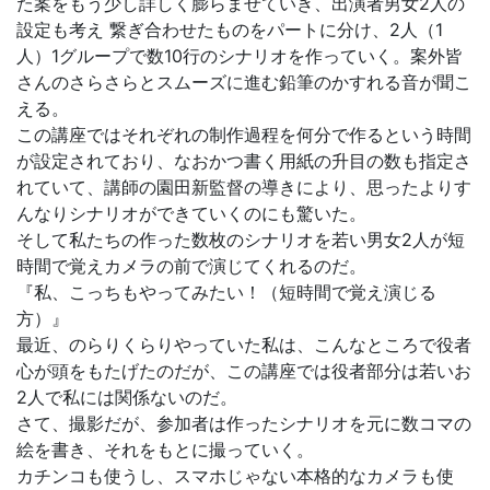
た案をもう少し詳しく膨らませていき、出演者男女2人の
設定も考え 繋ぎ合わせたものをパートに分け、2人（1
人）1グループで数10行のシナリオを作っていく。案外皆
さんのさらさらとスムーズに進む鉛筆のかすれる音が聞こ
える。
この講座ではそれぞれの制作過程を何分で作るという時間
が設定されており、なおかつ書く用紙の升目の数も指定さ
れていて、講師の園田新監督の導きにより、思ったよりす
んなりシナリオができていくのにも驚いた。
そして私たちの作った数枚のシナリオを若い男女2人が短
時間で覚えカメラの前で演じてくれるのだ。
『私、こっちもやってみたい！（短時間で覚え演じる
方）』
最近、のらりくらりやっていた私は、こんなところで役者
心が頭をもたげたのだが、この講座では役者部分は若いお
2人で私には関係ないのだ。
さて、撮影だが、参加者は作ったシナリオを元に数コマの
絵を書き、それをもとに撮っていく。
カチンコも使うし、スマホじゃない本格的なカメラも使