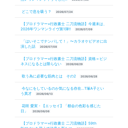
どこで息を吸う？
2026/07/24
【プロドラマー×行政書士 二刀流物語】今週末は、
2026年ワンマンライヴ第1弾!!
2026/07/09
「はいそこでナンパして！」〜カラオケビデオに出
演した話
2026/07/08
【プロドラマー×行政書士 二刀流物語】資格＝ビジ
ネスになるとは限らない
2026/06/29
歌う為に必要な筋肉とは その2
2026/06/28
今なにをしているのか気になる存在…T塚A子とい
う異才
2026/06/13
花咲 愛実・【エッセイ】「都会の色彩を感じた
日」
2026/06/06
【プロドラマー×行政書士 二刀流物語】59th