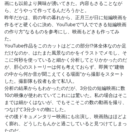
画にも以前より興味が湧いてきた。内容もさることなが
ら、どうやって作ってるんだろうかと。
昨年だかは、前の年の暮れから、正月三が日に短編映画を
作るぞと硬く心に決め、YouTubeで“1人でできる短編映画
の作り方”なるものを参考にし、映画もどきも作ってみ
た。
YouTube作品をこのカットはどこの部分⁉︎体全体なのか足
だけなのか、はたまた風景なのかをイラストでメモし、そ
こに何秒を使っていると細かく分析してとりかかったのだ
が、肝心のストーリーは何も考えておらず、即興で“建物
の中から何か音が聞こえてくる場面”から撮影をスタート
した。撮影隊も役者も全て私1人。
分析の結果からもわかったのだが、3分位の短編映画に数
10の映像が使われていてこれには驚いた。私の場合はそこ
までは細かくはないが、でもそこそこの数の動画を撮り、
つなげて3分少々の物にした。
その後ドキュメンタリー映画にも出演し、映画熱はほどよ
く膨れ、どうしたもんかと過ごしていると見つけてしまっ
たのだ。