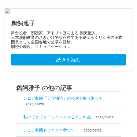
鵜飼雅子
舞台役者、朗読家、アトリエほんまる 副支配人。
日本演劇教育のさきがけ的な存在である劇団らくりん座の正式
団員として全国各地で公演を経験。
朗読や表現、コミュニケーショ...
続きを読む
鵜飼雅子 の他の記事
シニア劇団「天守物語」の公演を振り返って
2025/04/29
私のワクワク「シェイクスピア」作品
2025/04/18
シニア劇団もうすぐ本番です！
2025/03/22