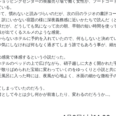
ショッピングセンターの喪服売り場で働く女性が、フードコー
ている。
ていて、慣れないと読みづらいのだが、次の日のラジオの書評コ
く訳にいかない宿題の様に深夜義務感に近いかたちで読んだ（
章だが、どうしても気になって次の朝、早朝の短い時間を使っ
味が出てくるスルメのような感覚。
かからないホテルに予約を入れていたので、何もしないと決めて
や気にしなければ何もなく過ぎてしまう誰でもあろう事が、細
の感覚で体感するという小説だった。
ホテルのベッドの上で広げながら、硝子越しに大きく開かれた
が散りばめられた宝箱に変わっていくのをゆっくりと小説と共
天風呂に入った時には、夜風が心地よく、水面の細かな微粒子
てしまっていたのだろう。
者として今とは少し何かが前進したり、変わるのだろうか…。