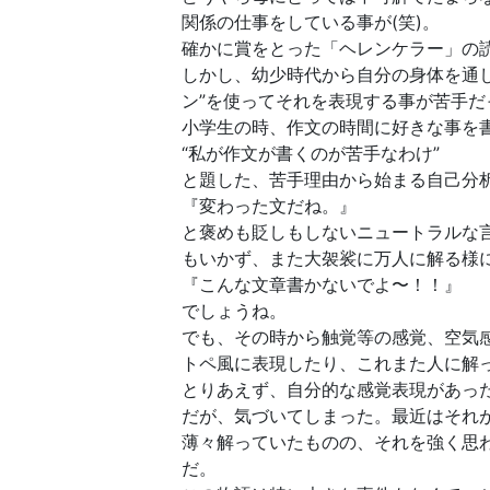
関係の仕事をしている事が(笑)。
確かに賞をとった「ヘレンケラー」の
しかし、幼少時代から自分の身体を通
ン”を使ってそれを表現する事が苦手だ
小学生の時、作文の時間に好きな事を
“私が作文が書くのが苦手なわけ”
と題した、苦手理由から始まる自己分
『変わった文だね。』
と褒めも貶しもしないニュートラルな
もいかず、また大袈裟に万人に解る様
『こんな文章書かないでよ〜！！』
でしょうね。
でも、その時から触覚等の感覚、空気
トペ風に表現したり、これまた人に解
とりあえず、自分的な感覚表現があっ
だが、気づいてしまった。最近はそれ
薄々解っていたものの、それを強く思
だ。