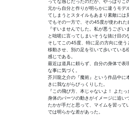
ってな感じだったのだが、やっぱりこ
元から自分と作りが明らかに違うモデ
てしまうとスタイルもあまり素敵には
でもその一方で、その45度が使われた
『すいませんでした。私が悪うござい
と咄嗟に言ってしまいそうな抜け目の
そしてこの45度、特に足の方向に使う
移動させ、別の足を引いて歩いている
感じである。
最近は道具に頼らず、自分の身体で表
な事に気づく。
芥川龍之介の『魔術』という作品中に
きに我ながらびっくりした。
『この飛び方、本じゃないよ！ よたっ
身体のパーツの動きがイメージに追い
たかが手だと思って、マイムを習って
では明らかな差があった。