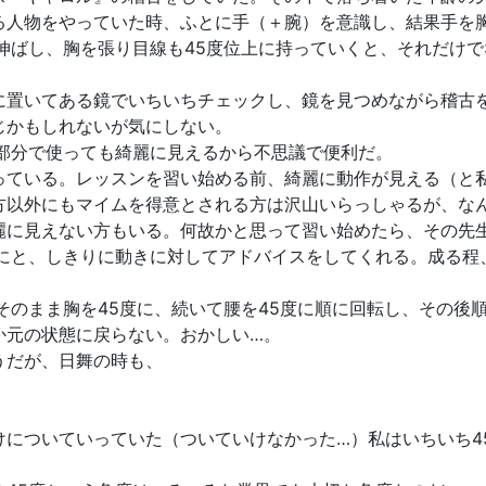
る人物をやっていた時、ふとに手（＋腕）を意識し、結果手を
伸ばし、胸を張り目線も45度位上に持っていくと、それだけで
に置いてある鏡でいちいちチェックし、鏡を見つめながら稽古
じかもしれないが気にしない。
の部分で使っても綺麗に見えるから不思議で便利だ。
っている。レッスンを習い始める前、綺麗に動作が見える（と
方以外にもマイムを得意とされる方は沢山いらっしゃるが、な
麗に見えない方もいる。何故かと思って習い始めたら、その先
度にと、しきりに動きに対してアドバイスをしてくれる。成る程
そのまま胸を45度に、続いて腰を45度に順に回転し、その後
か元の状態に戻らない。おかしい…。
うだが、日舞の時も、
についていっていた（ついていけなかった…）私はいちいち4