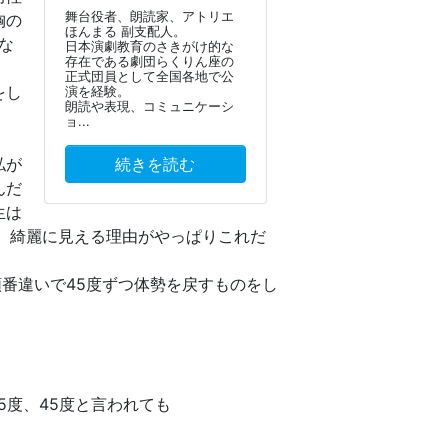
舞台役者、朗読家、アトリエ
胸の
ほんまる 副支配人。
な
日本演劇教育のさきがけ的な
存在である劇団らくりん座の
正式団員として全国各地で公
をし
演を経験。
朗読や表現、コミュニケーシ
ョ...
私が
続きを読む
んだ
生は
、綺麗に見える理由がやっぱりこれだ
順番違いで45度ずつ体勢を戻すものをし
5度、45度と言われても