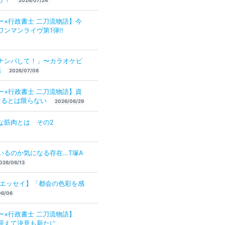
2026/07/24
ー×行政書士 二刀流物語】今
ワンマンライヴ第1弾!!
ナンパして！」〜カラオケビ
話
2026/07/08
ー×行政書士 二刀流物語】資
なるとは限らない
2026/06/29
な筋肉とは その2
いるのか気になる存在…T塚A
026/06/13
【エッセイ】「都会の色彩を感
06/06
ー×行政書士 二刀流物語】
dayを迎えて決意も新たに