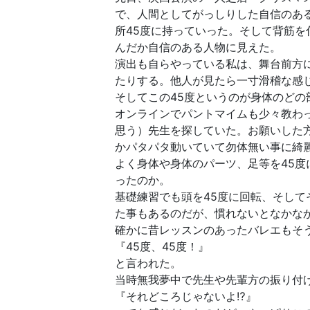
で、人間としてがっしりした自信のあ
所45度に持っていった。そして背筋を
んだか自信のある人物に見えた。
演出も自らやっている私は、舞台前方
たりする。他人が見たら一寸滑稽な感
そしてこの45度というのが身体のど
オンラインでパントマイムも少々教わ
思う）先生を探していた。お願いした
かパタパタ動いていて勿体無い事に綺
よく身体や身体のパーツ、足等を45
ったのか。
基礎練習でも頭を45度に回転、そして
た事もあるのだが、慣れないとなかな
確かに昔レッスンのあったバレエもそ
『45度、45度！』
と言われた。
当時無我夢中で先生や先輩方の振り付け
『それどころじゃないよ⁉︎』