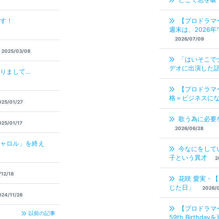
す！
【プロドラマ
週末は、2026年
2026/07/09
2025/03/08
「はいそこで
デオに出演した
りまして…
【プロドラマ
格＝ビジネスに
025/01/27
歌う為に必要
025/01/17
2026/06/28
ャロル」を終え
今なにをして
子という異才
2
12/18
花咲 愛実・
じた日」
2026/
024/11/26
【プロドラマ
以前の記事
59th Birth