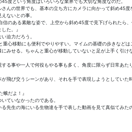
の45度という角度はいろいろな業界でも大切な角度なのだ。
ルさんの世界でも、基本の立ち方にカメラに向かって斜め45度
見えないとの事。
自信のある素敵な姿で、上空から斜め45度で見下げられたら
ました。』
ない迫力だろう。
と重心移動にも便利でやりやすい。マイムの基礎の歩きなどは
様にみせる。ちゃんと重心が移動していないと足が上手く引け
現する事や一人で何役もやる事も多く、角度に限らず日常あた
本が飛び交うシーンがあり、それを手で表現しようとしていた
た蛾だよ！』
ついていなかったのである。
いる先生の海にいる生物達を手で表した動画を見て真似てみた