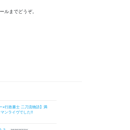
ールまでどうぞ。
ー×行政書士 二刀流物語】満
マンライヴでした!!
う？