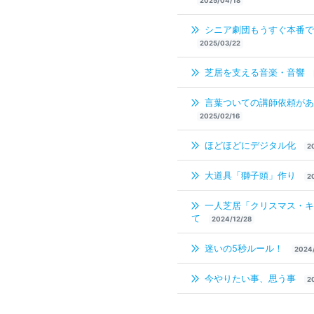
2025/04/18
シニア劇団もうすぐ本番で
2025/03/22
芝居を支える音楽・音響
言葉ついての講師依頼があ
2025/02/16
ほどほどにデジタル化
2
大道具「獅子頭」作り
2
一人芝居「クリスマス・キ
て
2024/12/28
迷いの5秒ルール！
2024/
今やりたい事、思う事
2