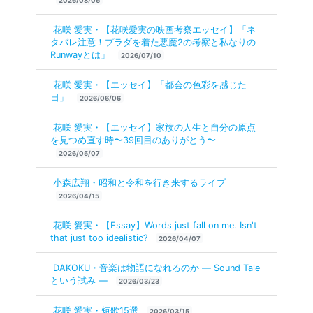
2026/08/06
花咲 愛実・【花咲愛実の映画考察エッセイ】「ネ
タバレ注意！プラダを着た悪魔2の考察と私なりの
Runwayとは」
2026/07/10
花咲 愛実・【エッセイ】「都会の色彩を感じた
日」
2026/06/06
花咲 愛実・【エッセイ】家族の人生と自分の原点
を見つめ直す時〜39回目のありがとう〜
2026/05/07
小森広翔・昭和と令和を行き来するライブ
2026/04/15
花咲 愛実・【Essay】Words just fall on me. Isn't
that just too idealistic?
2026/04/07
DAKOKU・音楽は物語になれるのか ― Sound Tale
という試み ―
2026/03/23
花咲 愛実・短歌15選
2026/03/15