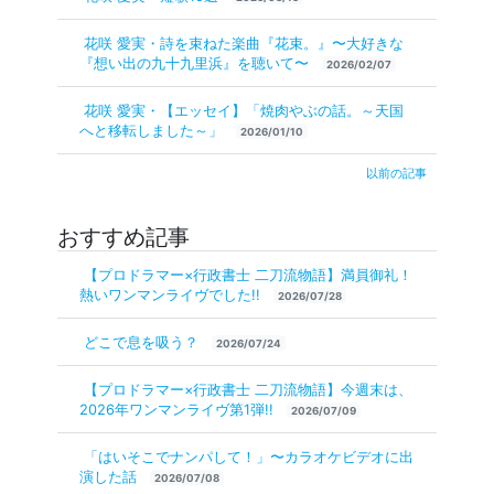
花咲 愛実・詩を束ねた楽曲『花束。』〜大好きな
『想い出の九十九里浜』を聴いて〜
2026/02/07
花咲 愛実・【エッセイ】「焼肉やぶの話。～天国
へと移転しました～」
2026/01/10
以前の記事
おすすめ記事
【プロドラマー×行政書士 二刀流物語】満員御礼！
熱いワンマンライヴでした!!
2026/07/28
どこで息を吸う？
2026/07/24
【プロドラマー×行政書士 二刀流物語】今週末は、
2026年ワンマンライヴ第1弾!!
2026/07/09
「はいそこでナンパして！」〜カラオケビデオに出
演した話
2026/07/08