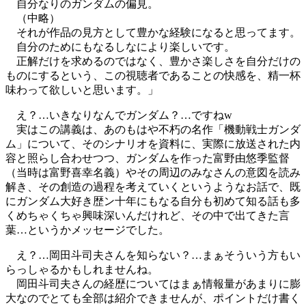
自分なりのガンダムの偏見。
（中略）
それが作品の見方として豊かな経験になると思ってます。
自分のためにもなるしなにより楽しいです。
正解だけを求めるのではなく、豊かさ楽しさを自分だけの
ものにするという、この視聴者であることの快感を、精一杯
味わって欲しいと思います。」
え？…いきなりなんでガンダム？…ですねw
実はこの講義は、あのもはや不朽の名作「機動戦士ガンダ
ム」について、そのシナリオを資料に、実際に放送された内
容と照らし合わせつつ、ガンダムを作った富野由悠季監督
（当時は富野喜幸名義）やその周辺のみなさんの意図を読み
解き、その創造の過程を考えていくというようなお話で、既
にガンダム大好き歴ン十年にもなる自分も初めて知る話も多
くめちゃくちゃ興味深いんだけれど、その中で出てきた言
葉…というかメッセージでした。
え？…岡田斗司夫さんを知らない？…まぁそういう方もい
らっしゃるかもしれませんね。
岡田斗司夫さんの経歴についてはまぁ情報量があまりに膨
大なのでとても全部は紹介できませんが、ポイントだけ書く