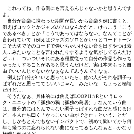
これってね、作る側にも言えるんじゃないかと思うんです
よ。
自分が音楽に携わった期間が長いから音楽を例に書くと、
例えばロックとかジャズのソロなんかだと、けっこう「こう
であるべき」とか「こうであってはならない」なんてことが
言われていて（例えばジャズのソロとかいうとコードトーン
こそ大切でそのコードで弾いちゃいけない音を出すやつは素
人…みたいなことを言われたりするような気がしてるんだけ
ど…）、ついついそれにある程度従って自分の作品も作っち
ゃったりすることがあると思うんだけど、実は本来もっと自
由でいいんじゃないかなぁなんて思うんですなぁ。
例えば自分がいいと思っていたら、他の人がそれを調子っ
ぱずれだと思っててもいいじゃん…みたいな…ちょっと極端
だけど…。
そうだなぁ、具体的には例えばLOOP H☆Rというロッ
ク・ユニットの「孤独の鴉（孤独の鳥居）」なんていう曲
は、自分的にはとんでもない調子っぱずれな曲だと感じるけ
ど、本人たち曰く「かっこいい曲ができた」ということだ
し、しかもとんでもないインパクトで、初めて聞いてから何
年も経つのに忘れられない曲になってるもんなぁと…かなり
極端な例だけど…。