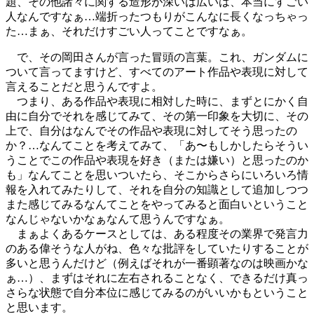
題、その他諸々に関する造形が深いは広いは、本当にすごい
人なんですなぁ…端折ったつもりがこんなに長くなっちゃっ
た…まぁ、それだけすごい人ってことですなぁ。
で、その岡田さんが言った冒頭の言葉。これ、ガンダムに
ついて言ってますけど、すべてのアート作品や表現に対して
言えることだと思うんですよ。
つまり、ある作品や表現に相対した時に、まずとにかく自
由に自分でそれを感じてみて、その第一印象を大切に、その
上で、自分はなんでその作品や表現に対してそう思ったの
か？…なんてことを考えてみて、「あ〜もしかしたらそうい
うことでこの作品や表現を好き（または嫌い）と思ったのか
も」なんてことを思いついたら、そこからさらにいろいろ情
報を入れてみたりして、それを自分の知識として追加しつつ
また感じてみるなんてことをやってみると面白いということ
なんじゃないかなぁなんて思うんですなぁ。
まぁよくあるケースとしては、ある程度その業界で発言力
のある偉そうな人がね、色々な批評をしていたりすることが
多いと思うんだけど（例えばそれが一番顕著なのは映画かな
ぁ…）、まずはそれに左右されることなく、できるだけ真っ
さらな状態で自分本位に感じてみるのがいいかもということ
と思います。