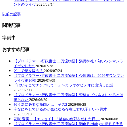
ンドのライヴ
2025/09/14
以前の記事
関連記事
準備中
おすすめ記事
【プロドラマー×行政書士 二刀流物語】満員御礼！熱いワンマンラ
イヴでした!!
2026/07/28
どこで息を吸う？
2026/07/24
【プロドラマー×行政書士 二刀流物語】今週末は、2026年ワンマン
ライヴ第1弾!!
2026/07/09
「はいそこでナンパして！」〜カラオケビデオに出演した話
2026/07/08
【プロドラマー×行政書士 二刀流物語】資格＝ビジネスになるとは
限らない
2026/06/29
歌う為に必要な筋肉とは その2
2026/06/28
今なにをしているのか気になる存在…T塚A子という異才
2026/06/13
花咲 愛実・【エッセイ】「都会の色彩を感じた日」
2026/06/06
【プロドラマー×行政書士 二刀流物語】59th Birthdayを迎えて決意