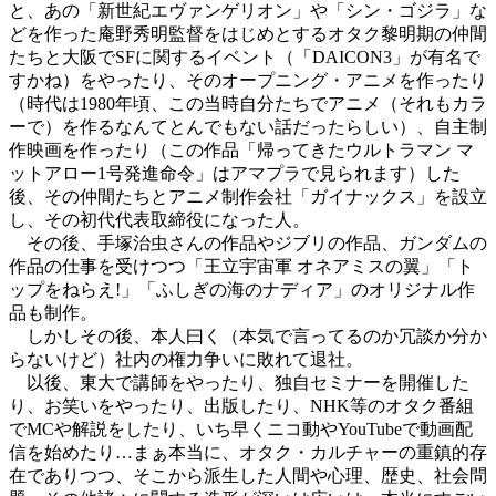
と、あの「新世紀エヴァンゲリオン」や「シン・ゴジラ」な
どを作った庵野秀明監督をはじめとするオタク黎明期の仲間
たちと大阪でSFに関するイベント（「DAICON3」が有名で
すかね）をやったり、そのオープニング・アニメを作ったり
（時代は1980年頃、この当時自分たちでアニメ（それもカラ
ーで）を作るなんてとんでもない話だったらしい）、自主制
作映画を作ったり（この作品「帰ってきたウルトラマン マ
ットアロー1号発進命令」はアマプラで見られます）した
後、その仲間たちとアニメ制作会社「ガイナックス」を設立
し、その初代代表取締役になった人。
その後、手塚治虫さんの作品やジブリの作品、ガンダムの
作品の仕事を受けつつ「王立宇宙軍 オネアミスの翼」「ト
ップをねらえ!」「ふしぎの海のナディア」のオリジナル作
品も制作。
しかしその後、本人曰く（本気で言ってるのか冗談か分か
らないけど）社内の権力争いに敗れて退社。
以後、東大で講師をやったり、独自セミナーを開催した
り、お笑いをやったり、出版したり、NHK等のオタク番組
でMCや解説をしたり、いち早くニコ動やYouTubeで動画配
信を始めたり…まぁ本当に、オタク・カルチャーの重鎮的存
在でありつつ、そこから派生した人間や心理、歴史、社会問