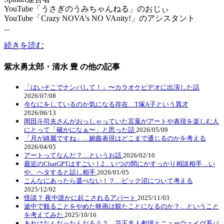
YouTube「うさぎのうみちゃんねる」のおじぃ
YouTube「Crazy NOVA's NO VAnity!」のアシスタント
...
続きを読む
紫水勇太郎・清水 豊 の他の記事
「はいそこでナンパして！」〜カラオケビデオに出演した話
2026/07/08
今なにをしているのか気になる存在…T塚A子という異才
2026/06/13
岡田斗司夫さんがおっしゃっていた言葉がアートや表現を楽しむ人
にとって「確かになぁ〜」と思った話
2026/05/09
「月が綺麗ですね」…婉曲表現はどこまで通じるのかを考える
2026/04/05
アートってなんだ？…というお話
2026/02/10
最近のChatGPTはすごい！2…いつの間にかすっかり相談相手…い
や、ヘタすると話し相手
2026/01/05
こんなにあったら選べない！？…ピック沼について考える
2025/12/02
怪談？ 夜中誰かに起こされるアパート
2025/11/03
途中で観ることをやめた映画は観たことになるのか？…ということ
を考えてみた
2025/10/16
あれはなんだったんだろう？…花王名人劇場とニューウェイヴ系バ