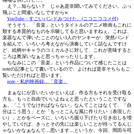
え？…知らない？ じゃあ是非聞いてみてください。ぶっ
飛ぶこと間違いなしですからw
YouTube・すごいバンドみつけた。(ニコニココメ付)
そうそう、「音楽」というタイトルのアニメ映画もこれに
類する本質的なものを示唆してると思いますねぇ。これは、
楽器なんて弾いたことのない3人のヤンキーが、突然バンド
を組んで、いろいろ考えながら演奏していく話なんですけ
ど、絵柄やキャラのコミカルさに対して、これが意味すると
ころは奥深いなぁと思っちゃったりします。
ちなみにこの「音楽」という作品について感じたことは
noteの記事として書いているので、よければ是非そちらもご
覧いただければと思います。
note・私的映画録…「音楽」
まぁなにが言いたいかといえば、作る方もそれを受け取る
方も、もっと自由でいいよねぇと思ったということですな
ぁ。「こうでなければならない」なんてことはなくて、「自
分はこう思う」とか「もっとこんな風に作りたい（表現した
い）」とかをベースに、いろいろ掘り下げたり引き出しを増
やしていけば、きっとその先には楽しいことが待ってるんじ
ゃないかなぁなんて…思います…というか、今回、岡田斗司