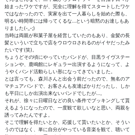
始まったワケですが、完全に理解を得てスタートしたワケ
ではなかったので、実家を出て一人暮らしを始めた際も、
明るい時間帯には帰ってくるな…という暗黙のお達しもあ
りました(-_-;)
当時は両親が和菓子屋を経営していたのもあり、金髪の長
髪といういで立ちで店をウロウロされるのがイヤだったみ
たいです(笑)。
ちょうどその頃にやっていたバンドが、目黒ライヴステー
ションや、鹿鳴館にレギュラー出演するようになって、よ
うやくバンド活動らしい形になってきていました。
とは言っても、森川さんと出会う前だったので、無名のア
マチュアバンドで、お客さんも友達ばかりだったし、しか
も平日にしか出演出来ないバンドでしたが…。
それが、徐々に日曜日などの良い条件でブッキングして貰
えるようになったので、一度観て欲しいなと思い、両親を
誘ってみたんですよ。
そこで理解を得たいとか、応援して貰いたいとか、そうい
うのではなく、単に自分がやっている音楽を観て、聴いて