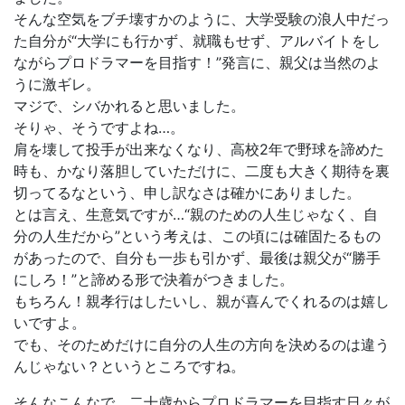
そんな空気をブチ壊すかのように、大学受験の浪人中だっ
た自分が“大学にも行かず、就職もせず、アルバイトをし
ながらプロドラマーを目指す！”発言に、親父は当然のよ
うに激ギレ。
マジで、シバかれると思いました。
そりゃ、そうですよね…。
肩を壊して投手が出来なくなり、高校2年で野球を諦めた
時も、かなり落胆していただけに、二度も大きく期待を裏
切ってるなという、申し訳なさは確かにありました。
とは言え、生意気ですが…“親のための人生じゃなく、自
分の人生だから”という考えは、この頃には確固たるもの
があったので、自分も一歩も引かず、最後は親父が“勝手
にしろ！”と諦める形で決着がつきました。
もちろん！親孝行はしたいし、親が喜んでくれるのは嬉し
いですよ。
でも、そのためだけに自分の人生の方向を決めるのは違う
んじゃない？というところですね。
そんなこんなで、二十歳からプロドラマーを目指す日々が