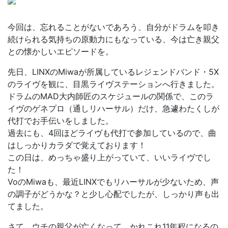
今回は、忘れることがないであろう、自分がドラムを叩き
続けられる気持ちの原動力にもなっている、今は亡き親父
との懐かしいエピソードを。
先日、LINXのMiwaが所属しているレジェンドバンド・5X
のライヴを観に、目黒ライヴステーションへ行きました。
ドラムのMAD大内師匠のスケジュールの関係で、このラ
イヴのゲネプロ（通しリハーサル）だけ、急遽わたくしが
代打でお手伝いをしました。
過去にも、4回ほどライヴも代打で参加しているので、曲
はしっかりカラダで覚えております！
この日は、めっちゃ盛り上がっていて、いいライヴでし
た！
VoのMiwaも、最近LINXでもリハーサルが少ないため、声
の調子がどうかな？と少し心配でしたが、しっかり声も出
てました。
さて、ウチの親父が亡くなって、かれこれ11年程になるの