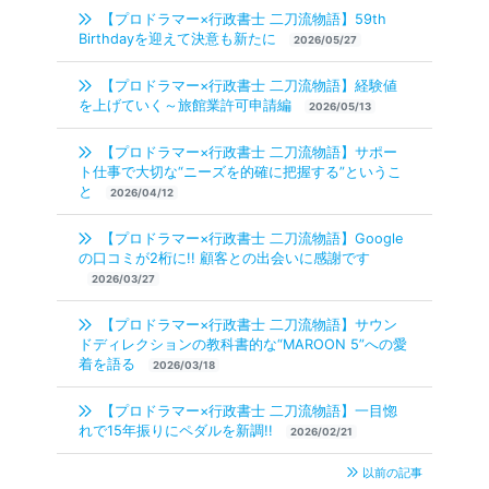
【プロドラマー×行政書士 二刀流物語】59th
Birthdayを迎えて決意も新たに
2026/05/27
【プロドラマー×行政書士 二刀流物語】経験値
を上げていく～旅館業許可申請編
2026/05/13
【プロドラマー×行政書士 二刀流物語】サポー
ト仕事で大切な“ニーズを的確に把握する”というこ
と
2026/04/12
【プロドラマー×行政書士 二刀流物語】Google
の口コミが2桁に!! 顧客との出会いに感謝です
2026/03/27
【プロドラマー×行政書士 二刀流物語】サウン
ドディレクションの教科書的な“MAROON 5”への愛
着を語る
2026/03/18
【プロドラマー×行政書士 二刀流物語】一目惚
れで15年振りにペダルを新調!!
2026/02/21
以前の記事