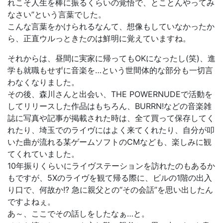
れこそ人生を棒に振るくらいの覚悟で、とことんやってみ
なさい”という言葉でした。
こんな言葉をかけられるなんて、想像もしていなかったか
ら、正直ウルっときたのは鮮明に覚えていますね。
それからは、昼間に実家に帰ってもOKになったし(笑)、進
学も就職もせずに音楽を…という世間体的な部分も一切言
わなくなりました。
その後、森川さんと出会い、THE POWERNUDEで活動を
してリリースした作品はもちろん、BURRN!などの音楽雑
誌に写真や記事が掲載された時は、全て買って保存してく
れたり、埼玉でのライヴにはよく来てくれたり、自分が叩
いた曲が流れる某ゲームソフトのCMなども、楽しみに観
てくれていました。
10年振りくらいにライヴステーションを訪れたのもあるか
もですが、5Xのライヴを観て帰る際に、ビルの1階の出入
り口で、何故か!? 急に親父との“その会話”を思い出したん
ですよねぇ。
あ～、ここでその話しをしたなぁ…と。