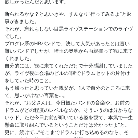
欲しかったんだと思います。
断られるかな？と思いきや、すんなり“行ってみるよ”と返
事がきました。
それが、忘れもしない目黒ライヴステーションでのライヴ
でした。
プログレ系のHRバンドで、決して人気があったとは言い
難いバンドでしたが、埼玉の奥地から両親揃って観に来て
くれました。
自分的には、観に来てくれただけで十分感謝していました
が、ライヴ後に会場のビルの1階でドラムセットの片付け
をしていた時のこと。
もう帰ったと思っていた親父が、1人で自分のところに来
て、思いがけない言葉を…。
それが、“お父さんは、今日観たバンドの音楽や、お前の
ドラムがどの程度のレベルなのか、そういうのは分からな
いケド、ただ今日お前が叩いている姿を観て、本気で一生
懸命に取り組んでいるということだけは分かったよ”と。
更に、続けて…“そこまでドラムに打ち込めるのなら、そ