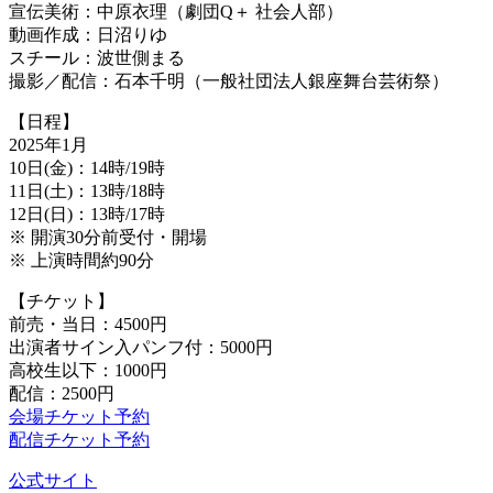
宣伝美術：中原衣理（劇団Q＋ 社会人部）
動画作成：日沼りゆ
スチール：波世側まる
撮影／配信：石本千明（一般社団法人銀座舞台芸術祭）
【日程】
2025年1月
10日(金)：14時/19時
11日(土)：13時/18時
12日(日)：13時/17時
※ 開演30分前受付・開場
※ 上演時間約90分
【チケット】
前売・当日：4500円
出演者サイン入パンフ付：5000円
高校生以下：1000円
配信：2500円
会場チケット予約
配信チケット予約
公式サイト