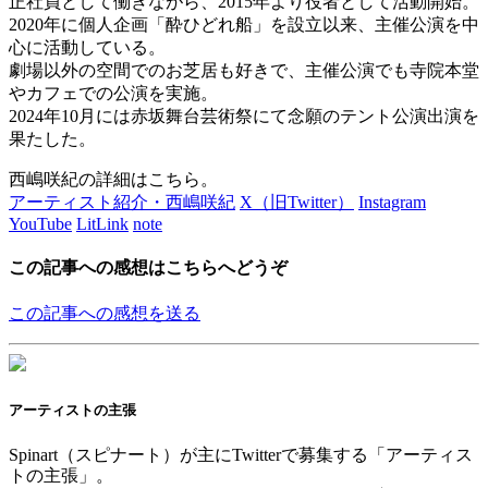
正社員として働きながら、2015年より役者として活動開始。
2020年に個人企画「酔ひどれ船」を設立以来、主催公演を中
心に活動している。
劇場以外の空間でのお芝居も好きで、主催公演でも寺院本堂
やカフェでの公演を実施。
2024年10月には赤坂舞台芸術祭にて念願のテント公演出演を
果たした。
西嶋咲紀の詳細はこちら。
アーティスト紹介・西嶋咲紀
X（旧Twitter）
Instagram
YouTube
LitLink
note
この記事への感想はこちらへどうぞ
この記事への感想を送る
アーティストの主張
Spinart（スピナート）が主にTwitterで募集する「アーティス
トの主張」。