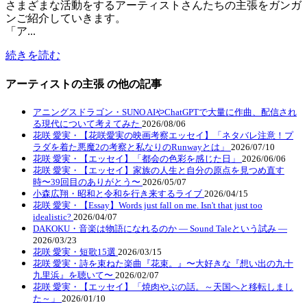
さまざまな活動をするアーティストさんたちの主張をガンガ
ンご紹介していきます。
「ア...
続きを読む
アーティストの主張 の他の記事
アニングスドラゴン・SUNO AIやChatGPTで大量に作曲、配信され
る現代について考えてみた
2026/08/06
花咲 愛実・【花咲愛実の映画考察エッセイ】「ネタバレ注意！プ
ラダを着た悪魔2の考察と私なりのRunwayとは」
2026/07/10
花咲 愛実・【エッセイ】「都会の色彩を感じた日」
2026/06/06
花咲 愛実・【エッセイ】家族の人生と自分の原点を見つめ直す
時〜39回目のありがとう〜
2026/05/07
小森広翔・昭和と令和を行き来するライブ
2026/04/15
花咲 愛実・【Essay】Words just fall on me. Isn't that just too
idealistic?
2026/04/07
DAKOKU・音楽は物語になれるのか ― Sound Taleという試み ―
2026/03/23
花咲 愛実・短歌15選
2026/03/15
花咲 愛実・詩を束ねた楽曲『花束。』〜大好きな『想い出の九十
九里浜』を聴いて〜
2026/02/07
花咲 愛実・【エッセイ】「焼肉やぶの話。～天国へと移転しまし
た～」
2026/01/10