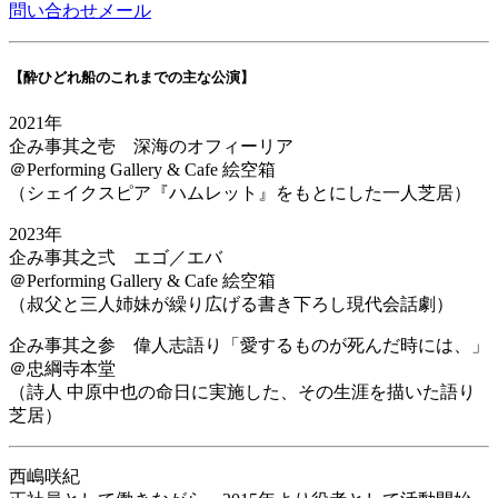
問い合わせメール
【酔ひどれ船のこれまでの主な公演】
2021年
企み事其之壱 深海のオフィーリア
＠Performing Gallery & Cafe 絵空箱
（シェイクスピア『ハムレット』をもとにした一人芝居）
2023年
企み事其之弍 エゴ／エバ
＠Performing Gallery & Cafe 絵空箱
（叔父と三人姉妹が繰り広げる書き下ろし現代会話劇）
企み事其之参 偉人志語り「愛するものが死んだ時には、」
＠忠綱寺本堂
（詩人 中原中也の命日に実施した、その生涯を描いた語り
芝居）
西嶋咲紀