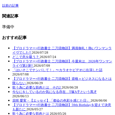
以前の記事
関連記事
準備中
おすすめ記事
【プロドラマー×行政書士 二刀流物語】満員御礼！熱いワンマンラ
イヴでした!!
2026/07/28
どこで息を吸う？
2026/07/24
【プロドラマー×行政書士 二刀流物語】今週末は、2026年ワンマン
ライヴ第1弾!!
2026/07/09
「はいそこでナンパして！」〜カラオケビデオに出演した話
2026/07/08
【プロドラマー×行政書士 二刀流物語】資格＝ビジネスになるとは
限らない
2026/06/29
歌う為に必要な筋肉とは その2
2026/06/28
今なにをしているのか気になる存在…T塚A子という異才
2026/06/13
花咲 愛実・【エッセイ】「都会の色彩を感じた日」
2026/06/06
【プロドラマー×行政書士 二刀流物語】59th Birthdayを迎えて決意
も新たに
2026/05/27
歌う為に必要な筋肉とは
2026/05/26