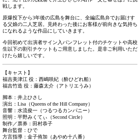
戦します。
原爆投下から3年後の広島を舞台に、全編広島弁でお届けす
る父娘の二人芝居。見終わった後にお客様が前向きな気持ち
になれるような作品にしていきます。
今回初めて出演者サイン入パンフレット付のチケットや高校
生以下の割引チケットもご用意しました。是非ご利用いただ
けたら嬉しいです。
【キャスト】
福吉美津江 役：西嶋咲紀（酔ひどれ船）
福吉竹造 役：藤森太介（アトリエうみ）
脚本：井上ひさし
演出：Lisa（Queens of the Hill Company）
音響：水流俊一（つるつるカンパニー）
照明：平野みくてぃ（Second Circle）
制作／票券：田村恭子
舞台監督：ひで
方言指導：金子侑加（あやめ十八番）