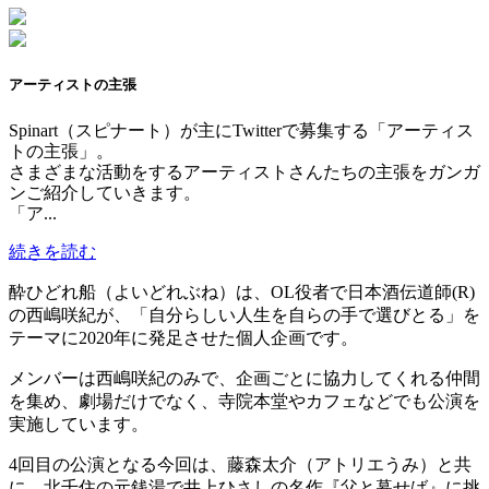
アーティストの主張
Spinart（スピナート）が主にTwitterで募集する「アーティス
トの主張」。
さまざまな活動をするアーティストさんたちの主張をガンガ
ンご紹介していきます。
「ア...
続きを読む
酔ひどれ船（よいどれぶね）は、OL役者で日本酒伝道師(R)
の西嶋咲紀が、「自分らしい人生を自らの手で選びとる」を
テーマに2020年に発足させた個人企画です。
メンバーは西嶋咲紀のみで、企画ごとに協力してくれる仲間
を集め、劇場だけでなく、寺院本堂やカフェなどでも公演を
実施しています。
4回目の公演となる今回は、藤森太介（アトリエうみ）と共
に、北千住の元銭湯で井上ひさしの名作『父と暮せば』に挑