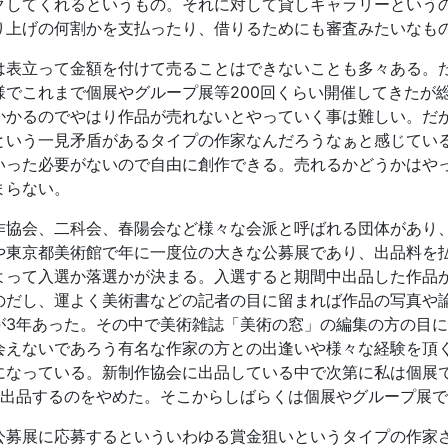
クしてくれるというもの。それに対して貸しギャラリーという
り上げの何割かを支払ったり、借りるためにも審査みたいなも
は表立って金額を付けて売ることはできないことも多々ある。
様でこれまで個展やグループ展等200回くらい開催してきたが
かかるのでやはり作品が売れないとやっていく事は難しい。だ
という一見矛盾があるタイプの作家なんだろうなぁと感じてい
いった必要がないので自由に創作できる。売れるかどうかはや
まらない。
作協会、二科会、春陽会など様々な会派と呼ばれる団体があり
や東京都美術館で年に一度位の大きな公募展であり、出品料を
よって入選か落選かが決まる。入選すると期間中出品した作品
のだし、運よく美術書などの記者の目に留まれば作品の写真や
が3年あった。その中で美術雑誌「美術の窓」の編集の方の目
会えないであろう有名な作家の方との出逢いや様々な経験を頂
になっている。新制作協会に出品している中で次第に私は個展
で出品するのをやめた。そこからしばらくは個展やグループ展
公募展に応募するといういわゆる賞金狙いというタイプの作家