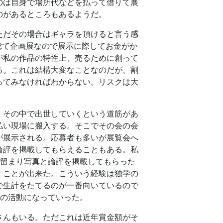
のは自身で場所代などを払って借りて展
のがあるところもあるようだ。
ただその場合はギャラを頂けると言う感
総て企画展なので展示に際してお金がか
が私の作品の特性上、売るために創って
る。これは結構大変なことなのだが、割
ってみなければわからない。リスクは大
、その中で出世していくという道筋があ
払い現場に搬入する。そこでその会の会
が展示される。応募者も多いが展覧会へ
論評を掲載してもらえることもある。私
に留まり写真と論評を掲載してもらった
くことが出来た。こういう経験は独学の
で生計をたてるのが一番向いているので
での活動になっていった。
さんもいる。ただこれは近年賞金額がそ