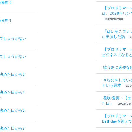
考察 2
【プロドラマー
は、2026年ワン
2026/07/09
考察 1
「はいそこでナ
に出演した話
2
くてしょうがない
【プロドラマー
ビジネスになる
くてしょうがない
歌う為に必要な
と決めた日から5
今なにをしてい
という異才
202
と決めた日から4
花咲 愛実・【
7
た日」
2026/06/
と決めた日から3
【プロドラマー×
Birthdayを
と決めた日から2