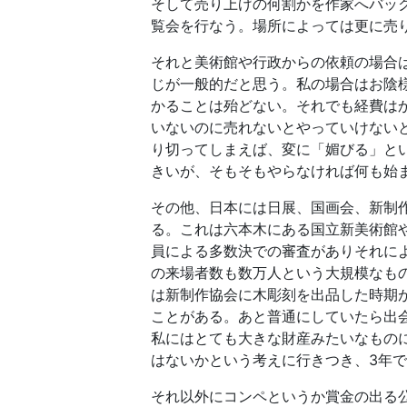
そして売り上げの何割かを作家へバッ
覧会を行なう。場所によっては更に売
それと美術館や行政からの依頼の場合
じが一般的だと思う。私の場合はお陰
かることは殆どない。それでも経費は
いないのに売れないとやっていけない
り切ってしまえば、変に「媚びる」と
きいが、そもそもやらなければ何も始
その他、日本には日展、国画会、新制
る。これは六本木にある国立新美術館
員による多数決での審査がありそれに
の来場者数も数万人という大規模なも
は新制作協会に木彫刻を出品した時期
ことがある。あと普通にしていたら出
私にはとても大きな財産みたいなもの
はないかという考えに行きつき、3年
それ以外にコンペというか賞金の出る