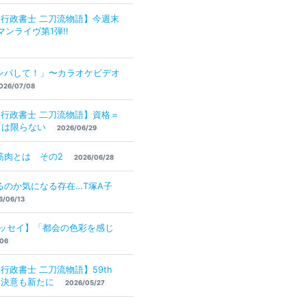
×行政書士 二刀流物語】今週末
マンライヴ第1弾!!
ンパして！」〜カラオケビデオ
026/07/08
×行政書士 二刀流物語】資格＝
とは限らない
2026/06/29
筋肉とは その2
2026/06/28
るのか気になる存在…T塚A子
6/06/13
エッセイ】「都会の色彩を感じ
06
行政書士 二刀流物語】59th
迎えて決意も新たに
2026/05/27