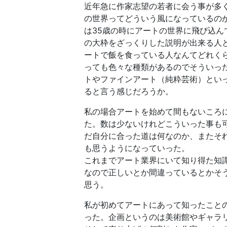
近年急に作家志望の若者に会う事が多
の世界ってどういう風になっているの
は35歳の時にアートの世界に飛び込
の大枠をざっくりした説明が出来る人
ートで飯を食っている人なんてどれく
っても色々な種類があるのでそういっ
トやファインアート（純粋芸術）とい
ると言う感じだろうか。
私の場合アートを始めて間もないころ
た。数は少ないけれどこういった事も
だ自分に合った道は何なのか、またそ
も思うようになっていった。
これまでアート業界にいて知り得た知
なので正しいとか間違っているとかそ
思う。
私が初めてアートにあって知ったこと
った。企画というのは美術館やギャラ