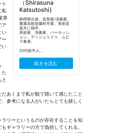
（Shirasuna
ート
Katsutoshi)
に私
業界
静岡県出身、造形家/演奏家。
農業高校造園科卒業、美術音
でア
楽共に独学。
とい
美術家、演奏家、パーカッシ
ョン、ディジュリドゥ、ムビ
アー
ラ奏者。
でい
20代前半人...
続きを読む
っ
。た
ぁと
ただあくまで私が観て聴いて感じたこと
で、参考になる人がいたらとても嬉しく
ャラリーというものが存在することを知
どもギャラリーの方で負担してくれる。