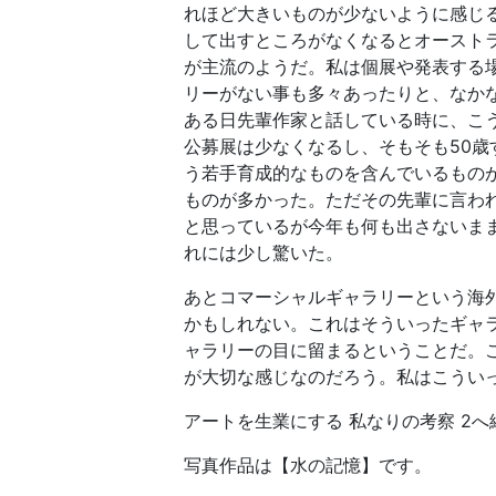
れほど大きいものが少ないように感じ
して出すところがなくなるとオースト
が主流のようだ。私は個展や発表する
リーがない事も多々あったりと、なか
ある日先輩作家と話している時に、こ
公募展は少なくなるし、そもそも50歳
う若手育成的なものを含んでいるもの
ものが多かった。ただその先輩に言わ
と思っているが今年も何も出さないまま
れには少し驚いた。
あとコマーシャルギャラリーという海
かもしれない。これはそういったギャ
ャラリーの目に留まるということだ。
が大切な感じなのだろう。私はこうい
アートを生業にする 私なりの考察 2へ
写真作品は【水の記憶】です。