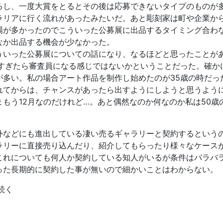
るし、一度大賞をとるとその後は応募できないタイプのものが
ラリアに行く流れがあったみたいだ。あと彫刻家は町や企業か
場が多かったのでこういった公募展に出品するタイミング合わ
なか出品する機会が少なかった。
ういった公募展についての話になり、なるほどと思ったことがあ
すぎたら審査員になる感じではないかということだった。確かに
が多い。私の場合アート作品を制作し始めたのが35歳の時だっ
れてからは、チャンスがあったら出すようにしようと思うよう
もう12月なのだけれど…。あと偶然なのか何なのか私は50
外などにも進出している凄い売るギャラリーと契約するという
ラリーに直接売り込んだり、紹介してもらったり様々なケース
これについても何人か契約している知人がいるが条件はバラバ
った長期的に契約した事が無いので細かいことはわからない。
続く