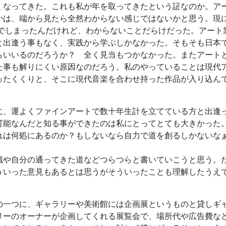
くなってきた。これも私が年を取ってきたという証なのか。ア
かは、端から見たら全然わからない感じではないかと思う。現
んでしまったんだけれど、わからないことだらけだった。アート
と出逢う事もなく、実践から学ぶしかなかった。そもそも日本
らいいるのだろうか？ 全く見当もつかなかった。またアート
た事も解りにくい原因なのだろう。私のやっていることは現代
ったくくりと、そこに現代音楽を合わせ持った作品が入り込ん
に、運よくファインアートで数十年生計を立てている方と出逢
可能なんだと知る事ができたのは私にとってとても大きかった
れは何処にあるのか？もしないなら自力で道を創るしかないな
識や自分の通ってきた道などつらつらと書いていこうと思う。
ういった意見もあるとは思うがそういったことも理解したうえ
の一つに、ギャラリーや美術館には企画展というものと貸しギ
リーのオーナーが企画してくれる展覧会で、場所代や広告費な