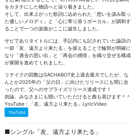
をカタチにした物語へと辿り着きました。
そして、出来上がった歌詞に込められた「想いを汲み取っ
た優しいメロディ」と「心に寄り添うボーカル」が調和す
ることで一つの楽曲がここに誕生しました。
サビでありタイトルには、手記内にも記されていた論語の
一節「友、遠方より来たる」を据えることで輪郭が明確に
なり「過去の思い出」と「再会の感情」を織り交ぜる構成
が展開を進めてくれました。
リテイクの回数はGACHABOT史上過去最大でしたが、な
んとか2025年の「父の日」に向けたリリースにも間に合
ったので、父へのサプライズリリース達成です！
勿論、みなさまにも聴いていただけると曲も喜びます＾＾
YouTube：「友、遠方より来たる」LyricVideo
YouTube
■シングル「友、遠方より来たる」