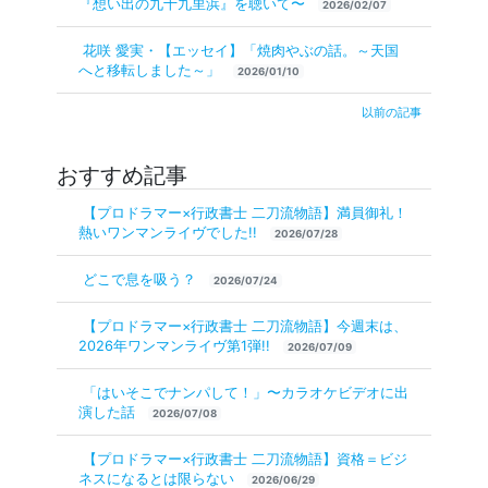
『想い出の九十九里浜』を聴いて〜
2026/02/07
花咲 愛実・【エッセイ】「焼肉やぶの話。～天国
へと移転しました～」
2026/01/10
以前の記事
おすすめ記事
【プロドラマー×行政書士 二刀流物語】満員御礼！
熱いワンマンライヴでした!!
2026/07/28
どこで息を吸う？
2026/07/24
【プロドラマー×行政書士 二刀流物語】今週末は、
2026年ワンマンライヴ第1弾!!
2026/07/09
「はいそこでナンパして！」〜カラオケビデオに出
演した話
2026/07/08
【プロドラマー×行政書士 二刀流物語】資格＝ビジ
ネスになるとは限らない
2026/06/29