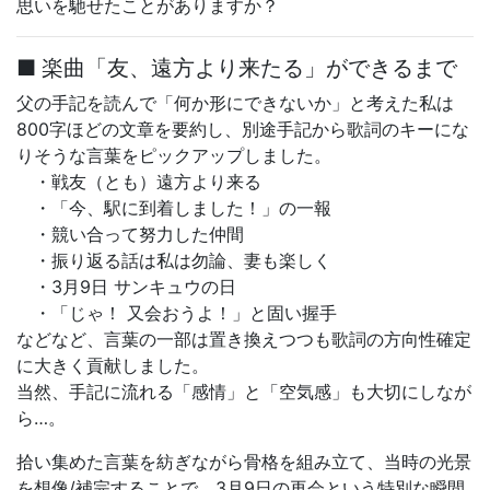
思いを馳せたことがありますか？
■ 楽曲「友、遠方より来たる」ができるまで
父の手記を読んで「何か形にできないか」と考えた私は
800字ほどの文章を要約し、別途手記から歌詞のキーにな
りそうな言葉をピックアップしました。
・戦友（とも）遠方より来る
・「今、駅に到着しました！」の一報
・競い合って努力した仲間
・振り返る話は私は勿論、妻も楽しく
・3月9日 サンキュウの日
・「じゃ！ 又会おうよ！」と固い握手
などなど、言葉の一部は置き換えつつも歌詞の方向性確定
に大きく貢献しました。
当然、手記に流れる「感情」と「空気感」も大切にしなが
ら…。
拾い集めた言葉を紡ぎながら骨格を組み立て、当時の光景
を想像/補完することで、3月9日の再会という特別な瞬間