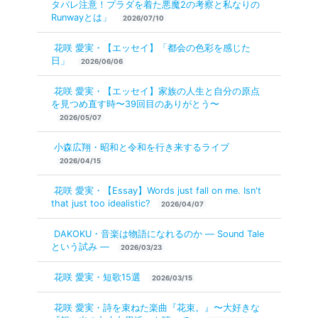
タバレ注意！プラダを着た悪魔2の考察と私なりの
Runwayとは」
2026/07/10
花咲 愛実・【エッセイ】「都会の色彩を感じた
日」
2026/06/06
花咲 愛実・【エッセイ】家族の人生と自分の原点
を見つめ直す時〜39回目のありがとう〜
2026/05/07
小森広翔・昭和と令和を行き来するライブ
2026/04/15
花咲 愛実・【Essay】Words just fall on me. Isn't
that just too idealistic?
2026/04/07
DAKOKU・音楽は物語になれるのか ― Sound Tale
という試み ―
2026/03/23
花咲 愛実・短歌15選
2026/03/15
花咲 愛実・詩を束ねた楽曲『花束。』〜大好きな