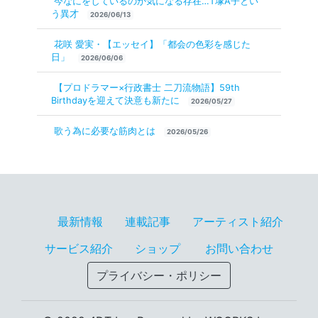
今なにをしているのか気になる存在…T塚A子とい
う異才
2026/06/13
花咲 愛実・【エッセイ】「都会の色彩を感じた
日」
2026/06/06
【プロドラマー×行政書士 二刀流物語】59th
Birthdayを迎えて決意も新たに
2026/05/27
歌う為に必要な筋肉とは
2026/05/26
最新情報
連載記事
アーティスト紹介
サービス紹介
ショップ
お問い合わせ
プライバシー・ポリシー