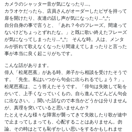
カメラのシャッター音が気になったり…。
カラオケだったら、店員さんがオーダーしたピザを持って
扉を開けたり、友達の話し声が気になったり…^_^;
自分自身の事で言うと、「あれ？今のフレーズ。間違って
ないけどちょっとずれたな。」と既に歌い終えたフレーズ
が気になってしまったり…^_^; そんな時。人は、メンタ
ルが折れて歌えなくなったり間違えてしまったりと言った
事が本当に良く起こりがちです。
こんな話があります。
俳人「松尾芭蕉」がある時、弟子から相談を受けたそうで
す。「先生。私はいつから句会に出られるでしょう？」。
松尾芭蕉は、こう答えたそうです。「俳句は失敗して恥を
かいて、上手くなっていくもの。自ら進んでどんどん句会
に出なさい。」聞いた話なので本当かどうかは分りません
が、真理を突いていると思いませんか？
たとえそんな様々な障害が襲ってきて失敗したり歌が途中
で止まってしまっても、心配することはありません。勿
論。その時はとても恥ずかしい思いをするかもしれませ