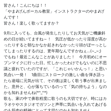
皆さん！こんにちは！！
「やま♪げんボーカル教室」インストラクターのやま♪げ
んです！
皆さん！楽しく歌ってますか？
9月に入っても、台風が発生したりしてお天気がご機嫌斜
めの日が続いてますね～！ 気圧が低かったり湿度が高か
ったりすると朝なかなか起きれなかったり頭がぼーっとし
てしまったりするのは、更年期なんですかねぇ…(~_~;)
でもね！最近こんなことがありました！ 今月初めにオー
プンマイクに行った日。忙しかったわけでもないのに不思
議と疲れていたのですが、「これじゃいかんっ！」と思い
気合い一発！ 1曲目にストロークの激しい曲を弾き語っ
たら途端に元気が出て、その後は楽しく歌う事が出来まし
た。意外と、心が落ちているのって「気の持ちよう」なの
かも知れませんね(*^_^*)
歌も、家の中で鼻歌程度に歌うのも大切ですが、時にはカ
ラオケやスタジオでガツンと声帯に気合いを入れてあげる
のも筋肉や精神にとって大切なのかも知れません。