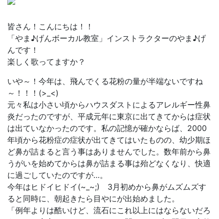
皆さん！こんにちは！！
「やま♪げんボーカル教室」インストラクターのやま♪げ
んです！
楽しく歌ってますか？
いや～！今年は、飛んでくる花粉の量が半端ないですね
～！！！(>_<)
元々私は小さい頃からハウスダストによるアレルギー性鼻
炎だったのですが、平成元年に東京に出てきてからは症状
は出ていなかったのです。私の記憶が確かならば、2000
年頃から花粉症の症状が出てきてはいたものの、幼少期ほ
ど鼻が詰まると言う事はありませんでした。数年前から鼻
うがいを始めてからは鼻が詰まる事は殆どなくなり、快適
に過ごしていたのですが…。
今年はヒドイヒドイ(~_~;) 3月初めから鼻がムズムズす
ると同時に、朝起きたら目やにが出始めました。
「例年よりは酷いけど、流石にこれ以上にはならないだろ