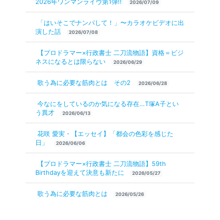
2026年ワンマンライヴ第1弾!!
2026/07/09
「はいそこでナンパして！」〜カラオケビデオに出
演した話
2026/07/08
【プロドラマー×行政書士 二刀流物語】資格＝ビジ
ネスになるとは限らない
2026/06/29
歌う為に必要な筋肉とは その2
2026/06/28
今なにをしているのか気になる存在…T塚A子とい
う異才
2026/06/13
花咲 愛実・【エッセイ】「都会の色彩を感じた
日」
2026/06/06
【プロドラマー×行政書士 二刀流物語】59th
Birthdayを迎えて決意も新たに
2026/05/27
歌う為に必要な筋肉とは
2026/05/26