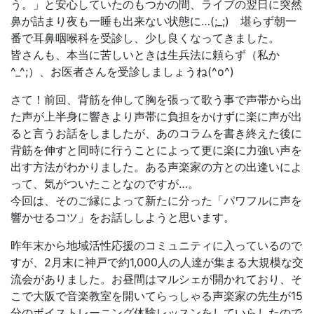
う。」と安心していたのもつかの間、ライブの翌日に突然
鼻が詰まり夜も一睡も出来ない状態に…(;_;) 堪らず朝一
番で耳鼻咽喉科を受診し、少し良くなってきました。
皆さんも、本当に苦しいときは生兵法に頼らず（私か
^_^;）、お医者さんを受診しましょうね(^o^)
さて！前回、背筋を伸して胸を張って歌う事で声帯から出
た声が上半身に響きより声帯に負担をかけずに楽に声が出
ると言うお話をしましたが、あのコラムを書き終えた後に
背筋を伸すと同時に行うことによって更に楽に力強い声を
出す方法がわかりました。ある声楽家の方との出逢いによ
って、気がついたことなのですが…。
今回は、そのご縁によって新たに分った「パワフルに声を
響かせるコツ」をお話ししようと思います。
昨年末から地域活性応援のコミュニティに入っているので
すが、2月末に神戸で約1,000人の人達が集まる大規模な交
流会がありました。お昼間はマルシェが開かれており、そ
こで大阪で音楽教室を開いてらっしゃる声楽家の先生が15
分のボイストレーニング体験レッスンをしていらしたので