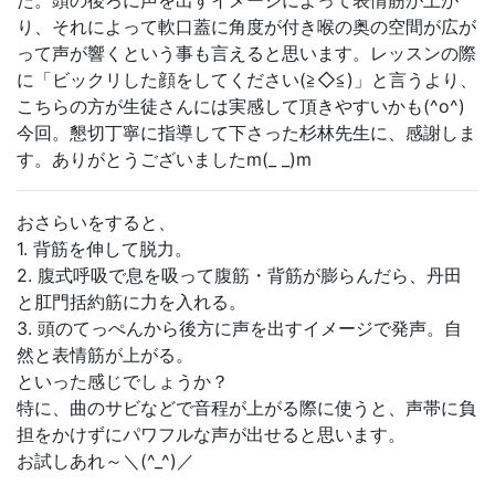
た。頭の後ろに声を出すイメージによって表情筋が上が
り、それによって軟口蓋に角度が付き喉の奥の空間が広が
って声が響くという事も言えると思います。レッスンの際
に「ビックリした顔をしてください(≧◇≦)」と言うより、
こちらの方が生徒さんには実感して頂きやすいかも(^o^)
今回。懇切丁寧に指導して下さった杉林先生に、感謝しま
す。ありがとうございましたm(_ _)m
おさらいをすると、
1. 背筋を伸して脱力。
2. 腹式呼吸で息を吸って腹筋・背筋が膨らんだら、丹田
と肛門括約筋に力を入れる。
3. 頭のてっぺんから後方に声を出すイメージで発声。自
然と表情筋が上がる。
といった感じでしょうか？
特に、曲のサビなどで音程が上がる際に使うと、声帯に負
担をかけずにパワフルな声が出せると思います。
お試しあれ～＼(^_^)／