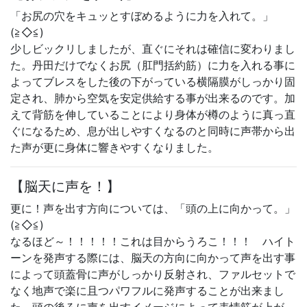
「お尻の穴をキュッとすぼめるように力を入れて。」
(≧◇≦)
少しビックリしましたが、直ぐにそれは確信に変わりまし
た。丹田だけでなくお尻（肛門括約筋）に力を入れる事に
よってブレスをした後の下がっている横隔膜がしっかり固
定され、肺から空気を安定供給する事が出来るのです。加
えて背筋を伸していることにより身体が樽のように真っ直
ぐになるため、息が出しやすくなるのと同時に声帯から出
た声が更に身体に響きやすくなりました。
【脳天に声を！】
更に！声を出す方向については、「頭の上に向かって。」
(≧◇≦)
なるほど～！！！！！これは目からうろこ！！！ ハイト
ーンを発声する際には、脳天の方向に向かって声を出す事
によって頭蓋骨に声がしっかり反射され、ファルセットで
なく地声で楽に且つパワフルに発声することが出来まし