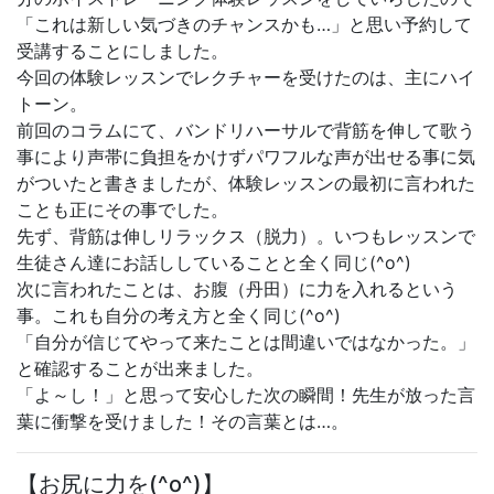
「これは新しい気づきのチャンスかも…」と思い予約して
受講することにしました。
今回の体験レッスンでレクチャーを受けたのは、主にハイ
トーン。
前回のコラムにて、バンドリハーサルで背筋を伸して歌う
事により声帯に負担をかけずパワフルな声が出せる事に気
がついたと書きましたが、体験レッスンの最初に言われた
ことも正にその事でした。
先ず、背筋は伸しリラックス（脱力）。いつもレッスンで
生徒さん達にお話ししていることと全く同じ(^o^)
次に言われたことは、お腹（丹田）に力を入れるという
事。これも自分の考え方と全く同じ(^o^)
「自分が信じてやって来たことは間違いではなかった。」
と確認することが出来ました。
「よ～し！」と思って安心した次の瞬間！先生が放った言
葉に衝撃を受けました！その言葉とは…。
【お尻に力を(^o^)】