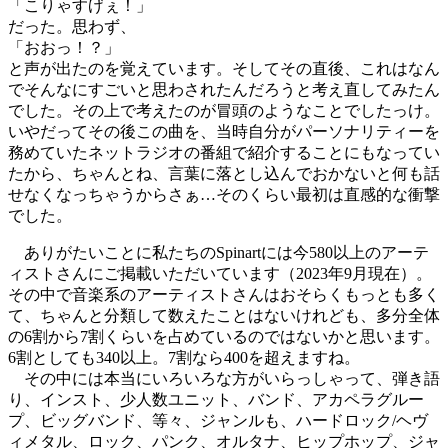
「こりゃすげぇ！」
だった。思わず、
「おおっ！？」
と声が出たのを覚えています。そしてその直後、これはなん
でそんなにすごいと思わされたんだろうと考え直してみたん
でした。その上で考えたのが冒頭のようなことでしたっけ。
いやだってその後この曲を、当時自分がパーソナリティーを
務めていたネットラジオの番組で紹介することにもなってい
たから、ちゃんとね、言葉に落とし込んでおかないと何も話
せなくなっちゃうからさぁ…そのくらい最初は直感的な衝撃
でした。
ありがたいことに私たちのSpinartには今580以上のアーテ
ィストさんにご掲載いただいています（2023年9月現在）。
その中で音楽系のアーティストさんはおそらくもっとも多く
て、ちゃんと分類して数えたことはないけれども、多分全体
の6割から7割くらいを占めているのではないかと思います。
6割としても340以上。7割なら400を超えますね。
その中には本当にいろいろな方がいらっしゃって、弾き語
り、インスト、少人数ユニット、バンド、アカペラグルー
プ、ビッグバンド、等々、ジャンルも、ハードロック/ヘヴ
ィメタル、ロック、パンク、オルタナ、ヒップホップ、ジャ