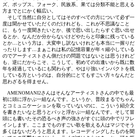
ズ、ポップス、フォーク、民族系、果ては分類不能と思える
方までとにかく幅広い。
そして当然に自分としてはそのすべての方について必ず一
度は聞かせていただくのだけれども、これが不思議なこと
に、もう一度聞きたいとか、後で思い出したらすぐ思い出せ
るとか、なんだか分からないけどやたらと印象に残っている
とか…という方は、大変申し訳ないけれども本当に一握りだ
ったりします…まぁこれは私の記憶容量が年々縮小している
のでアーティストさん側だけの問題ではないとは思うけれど
も、逆にだからこそ、こうして、初めての出逢いから既に数
年を経過しているにも関わらず、やはり強いインパクトを残
している方というのは、自分的にとてもすごい方々なんだと
思わざるを得ません。
AMENOMANI2さんはそんなアーティストさんの中でも最
初に頭に浮かぶ一組なんです。というか、普段まるでちゃん
とコミュニケーションを取っていないのに、こういう紹介文
を書きたいなと思うとパッと浮かぶ一組なんです。そして冒
頭にも書いたその恐るべき声の強さがすぐに頭の中でリフレ
インします。ここまでものすごい歌を歌える人はマジでそう
多くはないだろうと思えます。レコーディングしたものを聞