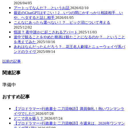
2026/04/05
アートってなんだ？…というお話
2026/02/10
最近のChatGPTはすごい！2…いつの間にかすっかり相談相手…い
や、ヘタすると話し相手
2026/01/05
こんなにあったら選べない！？…ピック沼について考える
2025/12/02
怪談？ 夜中誰かに起こされるアパート
2025/11/03
途中で観ることをやめた映画は観たことになるのか？…ということ
を考えてみた
2025/10/16
あれはなんだったんだろう？…花王名人劇場とニューウェイヴ系バ
ンドのライヴ
2025/09/14
以前の記事
関連記事
準備中
おすすめ記事
【プロドラマー×行政書士 二刀流物語】満員御礼！熱いワンマンラ
イヴでした!!
2026/07/28
どこで息を吸う？
2026/07/24
【プロドラマー×行政書士 二刀流物語】今週末は、2026年ワンマン