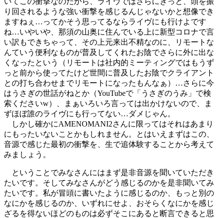
いてこの衝撃なのだから、ライヴではさらにきっと、頭を振
り回されるような強い衝撃を感じるんじゃないかと想像でき
ますねぇ…ってかそう思ってるならライヴにも行けよです
ね…いやいや、那須の山奥に住んでいる上に新型コロナで言
い訳もできちゃって、その上元来出不精なのに、リモートな
んていう便利なものが普及してくれたお陰でさらに外に出な
くなったという（リモートは社内的ミーティングではもうず
っと前から使ってたけど世間に普及したお陰でクライアント
との打ち合わせまでリモートになったもんなぁ）…さらに今
はうさぎの世話がねとか（YouTubeで「うさぎのうみ」で検
索くださいw）、まぁいろいろ言っては出かけないので、ま
ずほぼ誰のライヴにも行ってない…ダメじゃん。
しかし確かにAMENOMANI2さんに限ってはそれはあまり
にもったいないことかもしれません。とはいえまずはこの、
音源で感じた最初の衝撃を、生で追体験することから考えて
みましょう。
ということでみなさんにはまず是非音源を聞いていただき
たいです。そしてみなさんがどう感じるのかを是非聞いてみ
たいです。私が冒頭に書いたように感じるのか、もっと別の
なにかを感じるのか、いずれにせよ、おそらくなにかを感じ
ざるを得ないほどのものは必ずそこにあると断言できると思