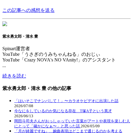
この記事への感想を送る
紫水勇太郎・清水 豊
Spinart運営者
YouTube「うさぎのうみちゃんねる」のおじぃ
YouTube「Crazy NOVA's NO VAnity!」のアシスタント
...
続きを読む
紫水勇太郎・清水 豊 の他の記事
「はいそこでナンパして！」〜カラオケビデオに出演した話
2026/07/08
今なにをしているのか気になる存在…T塚A子という異才
2026/06/13
岡田斗司夫さんがおっしゃっていた言葉がアートや表現を楽しむ人
にとって「確かになぁ〜」と思った話
2026/05/09
「月が綺麗ですね」…婉曲表現はどこまで通じるのかを考える