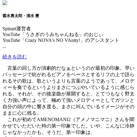
紫水勇太郎・清水 豊
Spinart運営者
YouTube「うさぎのうみちゃんねる」のおじぃ
YouTube「Crazy NOVA's NO VAnity!」のアシスタント
...
続きを読む
言葉の回し方が演劇的だなぁというのが最初の印象。早い
パッセージで紡がれるピアノをベースとするリフの上で語ら
れるその歌は、歌というよりも言葉のようであって、メロデ
ィーを奏でるというよりまさにつぶやいているように感じら
れる。それが、その後楽曲が展開すると、とてつもなく野太
く力強い声によって、極めて強いメロディーとしてガツンと
自分の頭の中に響き渡る。まさに叫んでいるイメージがその
ままに心に残る。
これが初めてAMENOMANI2（アメノマニマニ）さんを聞
かせていただいた時の第一印象でした。いや、こんなに冷静
じゃなかったかも。そうだ、第一印象は、