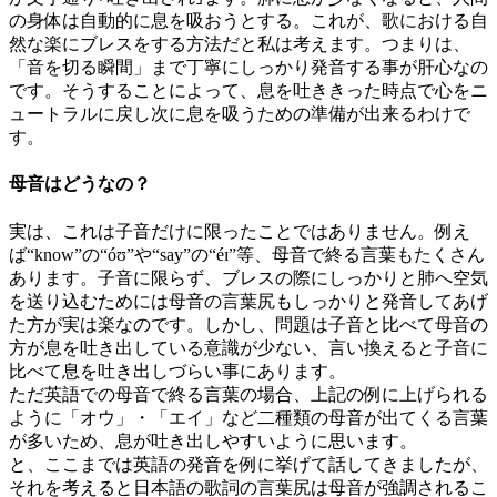
の身体は自動的に息を吸おうとする。これが、歌における自
然な楽にブレスをする方法だと私は考えます。つまりは、
「音を切る瞬間」まで丁寧にしっかり発音する事が肝心なの
です。そうすることによって、息を吐ききった時点で心をニ
ュートラルに戻し次に息を吸うための準備が出来るわけで
す。
母音はどうなの？
実は、これは子音だけに限ったことではありません。例え
ば“know”の“óʊ”や“say”の“éɪ”等、母音で終る言葉もたくさん
あります。子音に限らず、ブレスの際にしっかりと肺へ空気
を送り込むためには母音の言葉尻もしっかりと発音してあげ
た方が実は楽なのです。しかし、問題は子音と比べて母音の
方が息を吐き出している意識が少ない、言い換えると子音に
比べて息を吐き出しづらい事にあります。
ただ英語での母音で終る言葉の場合、上記の例に上げられる
ように「オウ」・「エイ」など二種類の母音が出てくる言葉
が多いため、息が吐き出しやすいように思います。
と、ここまでは英語の発音を例に挙げて話してきましたが、
それを考えると日本語の歌詞の言葉尻は母音が強調されるこ