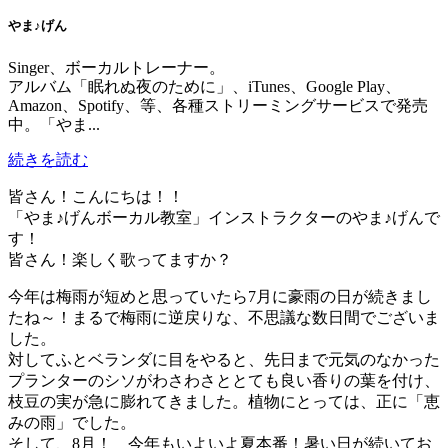
やま♪げん
Singer、ボーカルトレーナー。
アルバム「眠れぬ夜のために」、iTunes、Google Play、
Amazon、Spotify、等、各種ストリーミングサービスで発売
中。「やま...
続きを読む
皆さん！こんにちは！！
「やま♪げんボーカル教室」インストラクターのやま♪げんで
す！
皆さん！楽しく歌ってますか？
今年は梅雨が短めと思っていたら7月に豪雨の日が続きまし
たね～！まるで梅雨に逆戻りな、不思議な数日間でございま
した。
対してふとベランダに目をやると、先日まで元気のなかった
プランターのシソがわさわさととても良い香りの葉を付け、
枝豆の実が急に膨れてきました。植物にとっては、正に「恵
みの雨」でした。
そして、8月！ 今年もいよいよ夏本番！暑い日が続いてお