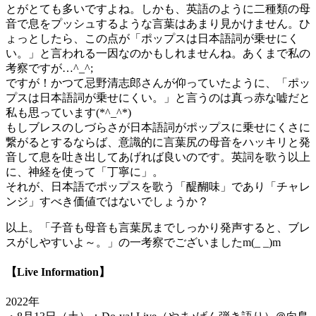
とがとても多いですよね。しかも、英語のように二種類の母
音で息をプッシュするような言葉はあまり見かけません。ひ
ょっとしたら、この点が「ポップスは日本語詞が乗せにく
い。」と言われる一因なのかもしれませんね。あくまで私の
考察ですが…^_^;
ですが！かつて忌野清志郎さんが仰っていたように、「ポッ
プスは日本語詞が乗せにくい。」と言うのは真っ赤な嘘だと
私も思っています(*^_^*)
もしブレスのしづらさが日本語詞がポップスに乗せにくさに
繋がるとするならば、意識的に言葉尻の母音をハッキリと発
音して息を吐き出してあげれば良いのです。英詞を歌う以上
に、神経を使って「丁寧に」。
それが、日本語でポップスを歌う「醍醐味」であり「チャレ
ンジ」すべき価値ではないでしょうか？
以上。「子音も母音も言葉尻までしっかり発声すると、ブレ
スがしやすいよ～。」の一考察でございましたm(_ _)m
【Live Information】
2022年