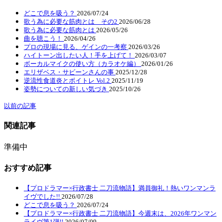
どこで息を吸う？
2026/07/24
歌う為に必要な筋肉とは その2
2026/06/28
歌う為に必要な筋肉とは
2026/05/26
曲を聴こう！
2026/04/26
プロの現場に見る、ゲインの一考察
2026/03/26
ハイトーン出したい人！手を上げて！
2026/03/07
ボーカルマイクの使い方（カラオケ編）
2026/01/26
エリザベス・サビーンさんの事
2025/12/28
逆流性食道炎とボイトレ Vol.2
2025/11/19
姿勢についての新しい気づき
2025/10/26
以前の記事
関連記事
準備中
おすすめ記事
【プロドラマー×行政書士 二刀流物語】満員御礼！熱いワンマンラ
イヴでした!!
2026/07/28
どこで息を吸う？
2026/07/24
【プロドラマー×行政書士 二刀流物語】今週末は、2026年ワンマン
ライヴ第1弾!!
2026/07/09