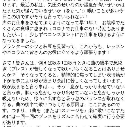
ります。最近の私は、気圧のせいなのか湿度が高いせいかは
たまた気が緩んでいるせいか（をぃ^_^;）眠いことが多い今
日この頃ですがそうも言っていられない！
声のお仕事をさせて頂くようになって早11年！ お陰様でた
くさんの良縁に恵まれ（コロナでお仕事のない時期もありま
したが…）、少しずつコンスタントにお仕事を頂けるように
なってきました。
プランターのシソと枝豆を見習って、これからも、レッスン
や本コラムで皆さんのお役に立てるよう頑張ります！
さて！皆さんは、例えば歌を1曲歌うときに曲の後半で息継
ぎ（ブレス）が苦しくなって歌いづらくなることはありませ
んか？ そうなってくると、精神的に焦ってしまい表情筋が
下がる事により喉が絞まり余計に苦しくなってしまいます。
喉が絞まると言う事は…。そう！息がしっかり出せていない
と言う事。肺から息がしっかり出せていないと息がしっかり
吸えないため、徐々に出す息と吸う息のバランスが取れなく
なる。曲の後半で歌いづらくなる原因は、ここにあるので
す。つまり、1曲を（または1ステージを）楽に歌いこなすた
めには一回一回のブレスをリズムに合わせて確実に行う必要
があります。