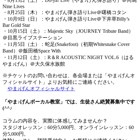
・8月13日（土）：Do-ya! Live（やま♪げん弾き語り）＠向島
Nine Lives
・8月25日（木）：やま♪げん弾き語りLive＠曙橋コタン
・10月9日（日）：やま♪げん弾き語りLive＠下井草Billy’s
Bar Gold Star
・10月15日（土）：Majestic Sky（JOURNEY Tribute Band）
＠目黒ライブステーション
・11月5日（土）：蛇足(Snakefoot)（初期Whitesnake Cover
Band）＠飯田橋Space With
・11月12日（土）：R＆R ACOUSTIC NIGHT VOL.6（はる
やま♪げん）＠大久保水族館
※チケットのお問い合わせは、各会場または「やま♪げんオ
フィシャルサイト」よりお気軽にご連絡ください。
やま♪げんオフィシャルサイト
「やま♪げんボーカル教室」では、生徒さん絶賛募集中です
(^^♪
コラムの内容を、実際に体感してみませんか？
スタジオレッスン：60分5,000円、オンラインレッスン：60
分5,000円。