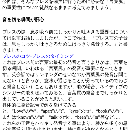
今回は、そんなブレスを確実に行うために必要な「言葉尻」
の重要性について徒然なるままに考えてみましょう。
音を切る瞬間が肝心
ブレスの際。息を吸う前にしっかりと吐ききる重要性につい
ては以前お話ししましたが、そこで私は、「ブレス前の子音
は、息をしっかり吐ききるためにはっきり発音する。」と書
きました。
ブレスのコツ-ブレスのタイミング
これはブレス前の言葉の最初の発音と言うよりかは、言葉を
切る瞬間。いわゆる「言葉尻」の発音が重要になってきま
す。英会話ではリンキングのせいなのか言葉尻の発音は聞こ
えない（と言うか、意味が通じることが分っているのでわざ
と発音しない）こともありますが、歌の場合、ネイティブの
シンガーの歌を聴いてみると、言葉尻の発音までしっかりと
出していることが分ると思います。
具体的に発音記号で例を挙げてみる
と、“Love”の“v”、“apart”の“t”、“eyes”の“z”、“books”の“s”、
または“known”の“n”、“talk”の“k”、“been”の“ɪn”等など…。
これらの子音をハッキリ発音する事により、肺から多くの息
が文字通り｢吐き出され｣ます。肺に息が少なくなると、人間