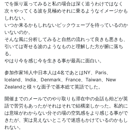
でを振り返ってみると私の場合は深く追うわけではなく
次々やってくる波を見極めそれに乗るようなイメージかも
しれない。
いつか来るかもしれないビックウェーブを待っているのか
いないのか。
そんな風に分析してみると自然の流れって良きも悪きも、
引いては寄せる波のようなものと理解した方が腑に落ち
る。
やはり今を感じ今を生きる事が最高に面白い。
参加作家16人中日本人は4名であとはNY、Paris、
Iceland、India、Denmark、France、Taiwan、New
Zealandと様々な面子で基本総て英語でした。
開催までのメールでのやり取りも滞在中の会話も殆どが英
語で苦労もあったがそれはそれで結構楽しかった。私的に
は意味がわからない分その場の空気感をより感じる事がで
きたが、実は見えないところで迷惑もかけているのかもし
れない。