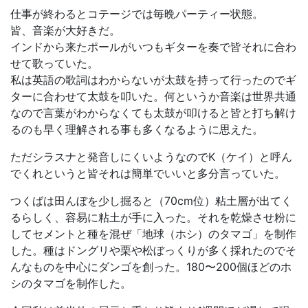
仕事が終わるとコテージでは毎晩パーティー状態。
皆、音楽が大好きだ。
インドから来たポールがいつもギターを奏で皆それに合わ
せて歌っていた。
私は英語の歌詞はわからないが太鼓を持って行ったのでギ
ターに合わせて太鼓を叩いた。何というか音楽は世界共通
なので言葉がわからなくても太鼓が叩けると皆と打ち解け
るのも早く理解される事も多くなるように思えた。
ただシラスナと発音しにくいようなのでK（ケイ）と呼ん
でくれというと皆それは簡単でいいと多分言っていた。
つくばは田んぼを少し掘ると（70cm位）粘土層が出てく
るらしく、容易に粘土が手に入った。それを乾燥させ粉に
してセメントと種を混ぜ「地球（ホシ）のタマゴ」を制作
した。種はドングリや栗や松ぼっくりが多く採れたのでそ
んなものを中心にダンゴを創った。180〜200個ほどのホ
シのタマゴを制作した。