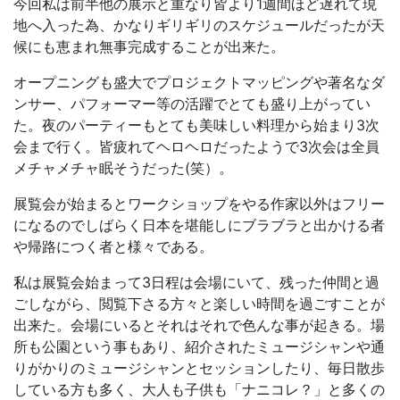
今回私は前半他の展示と重なり皆より1週間ほど遅れて現
地へ入った為、かなりギリギリのスケジュールだったが天
候にも恵まれ無事完成することが出来た。
オープニングも盛大でプロジェクトマッピングや著名なダ
ンサー、パフォーマー等の活躍でとても盛り上がってい
た。夜のパーティーもとても美味しい料理から始まり3次
会まで行く。皆疲れてヘロヘロだったようで3次会は全員
メチャメチャ眠そうだった(笑）。
展覧会が始まるとワークショップをやる作家以外はフリー
になるのでしばらく日本を堪能しにブラブラと出かける者
や帰路につく者と様々である。
私は展覧会始まって3日程は会場にいて、残った仲間と過
ごしながら、閲覧下さる方々と楽しい時間を過ごすことが
出来た。会場にいるとそれはそれで色んな事が起きる。場
所も公園という事もあり、紹介されたミュージシャンや通
りがかりのミュージシャンとセッションしたり、毎日散歩
している方も多く、大人も子供も「ナニコレ？」と多くの