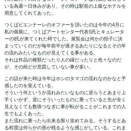
いる為週一日休みがあり、その時は駅前の上級なホテルを
用意してくれてあった。
つくばビエンナーレのオファーを頂いたのは今年の4月に
私の個展に、つくばアートセンター代表S氏とキュレータ
ーのI氏が来てくれた時でした。展覧会は何かの拍子に決
まっていくのだが毎年前半が過ぎるあたりになるとその年
の流れみたいなものが見えてくる事がある。
それは作品の種類だったり人の縁だったりと色々なのだ
が、その殆どが意図していない事が多い。
この話が来た時は今年はホシのタマゴの流れなのかなと予
感したのを覚えている。
そういう何というか流れみたいなものに逆らうとあまり上
手くいかず、逆にそういったものに乗っていると先が全く
見えなくても数珠つなぎに事が転がることがこれまでの人
生でもよくあった。
また流れに乗ったら出来る限り攻めてみる。そうするとあ
る程度は何らかの形が残るような感じがしている。これま