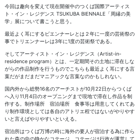
今回は趣向を変えて現在開催中のつくば国際アーティス
ト・イン・レジデンス TSUKUBA BIENNALE「周縁の美
学」展について書こうと思う。
最近よく耳にするビエンナーレとは２年に一度の芸術祭の
事でトリエンナーレは3年に1度の芸術祭である。
そしてアーティスト・イン・レジデンス（Artist-in-
residence program）とは、一定期間その土地に滞在しな
がらの作品制作を行うものでこちらも最近よく耳にする言
葉だがまだまだマニアックな言葉なのかもしれない。
国内外から総勢16名のアーチストが10月22日からつくば
へ入り11月4日のオープニングまで現地で滞在し作品を制
作する。制作場所 宿泊場所 食事等は用意してくれてあ
り制作環境としては各自のアトリエ程ではないがやりやす
いと言えばやりやすいといえる。
宿泊所はつくば万博の時に海外の要人が宿泊する為に作ら
れた森の中の静かなコテージ。コテージは行政が運営して