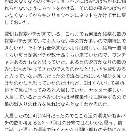
が出来なくなるのでキンリョウヘンにはみつばちが花に触
れられないようにネットをかける。その日の夜みつばちが
いなくなってからキンリョウヘンにネットをかけて元に戻
しておいた。
翌朝も探索バチが来ている。これまでも何度か結構な数の
探索バチが来ていても入らない事の方が多いので期待はで
きないが、そもそも全然来ないよりは楽しい。結局一週間
くらい毎日探索バチが数十匹くらい来ていたので、ワンチ
ャンあるかもなと思っていた。ある日の夕方かなりの数の
みつばちがやってきたので入るのかなと思いきや翌朝みる
と入っていない感じだったので流石に他にいい場所を見つ
けたのかなと思っていたのだけれど、2日くらいして昼頃
起きて見に行ってみると入居していた。ヤッター嬉しい。
入居していると日本みつばちは早速巣作りに翻弄するので
巣の出入りの仕方を見ればなんとなくわかるのだ。
入居したのは4月24日だったのでここら辺の環境や働きバ
チの数を考えると2～3回目の分蜂ではないかと思う。前
に話した通りの理論で行くとかなり弱い群れの分類になる