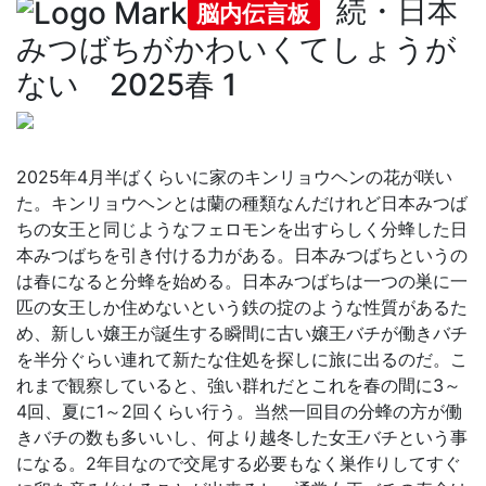
続・日本
脳内伝言板
みつばちがかわいくてしょうが
ない 2025春 1
2025年4月半ばくらいに家のキンリョウヘンの花が咲い
た。キンリョウヘンとは蘭の種類なんだけれど日本みつば
ちの女王と同じようなフェロモンを出すらしく分蜂した日
本みつばちを引き付ける力がある。日本みつばちというの
は春になると分蜂を始める。日本みつばちは一つの巣に一
匹の女王しか住めないという鉄の掟のような性質があるた
め、新しい嬢王が誕生する瞬間に古い嬢王バチが働きバチ
を半分ぐらい連れて新たな住処を探しに旅に出るのだ。こ
れまで観察していると、強い群れだとこれを春の間に3～
4回、夏に1～2回くらい行う。当然一回目の分蜂の方が働
きバチの数も多いいし、何より越冬した女王バチという事
になる。2年目なので交尾する必要もなく巣作りしてすぐ