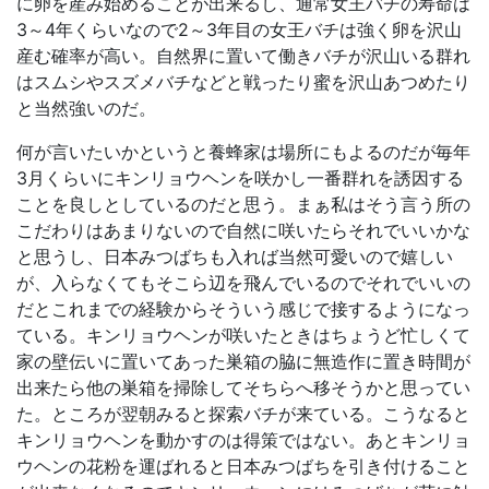
に卵を産み始めることが出来るし、通常女王バチの寿命は
3～4年くらいなので2～3年目の女王バチは強く卵を沢山
産む確率が高い。自然界に置いて働きバチが沢山いる群れ
はスムシやスズメバチなどと戦ったり蜜を沢山あつめたり
と当然強いのだ。
何が言いたいかというと養蜂家は場所にもよるのだが毎年
3月くらいにキンリョウヘンを咲かし一番群れを誘因する
ことを良しとしているのだと思う。まぁ私はそう言う所の
こだわりはあまりないので自然に咲いたらそれでいいかな
と思うし、日本みつばちも入れば当然可愛いので嬉しい
が、入らなくてもそこら辺を飛んでいるのでそれでいいの
だとこれまでの経験からそういう感じで接するようになっ
ている。キンリョウヘンが咲いたときはちょうど忙しくて
家の壁伝いに置いてあった巣箱の脇に無造作に置き時間が
出来たら他の巣箱を掃除してそちらへ移そうかと思ってい
た。ところが翌朝みると探索バチが来ている。こうなると
キンリョウヘンを動かすのは得策ではない。あとキンリョ
ウヘンの花粉を運ばれると日本みつばちを引き付けること