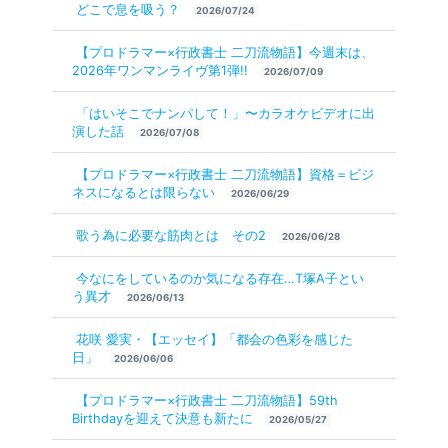
どこで息を吸う？
2026/07/24
【プロドラマー×行政書士 二刀流物語】今週末は、
2026年ワンマンライヴ第1弾!!
2026/07/09
「はいそこでナンパして！」〜カラオケビデオに出
演した話
2026/07/08
【プロドラマー×行政書士 二刀流物語】資格＝ビジ
ネスになるとは限らない
2026/06/29
歌う為に必要な筋肉とは その2
2026/06/28
今なにをしているのか気になる存在…T塚A子とい
う異才
2026/06/13
花咲 愛実・【エッセイ】「都会の色彩を感じた
日」
2026/06/06
【プロドラマー×行政書士 二刀流物語】59th
Birthdayを迎えて決意も新たに
2026/05/27