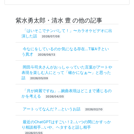
紫水勇太郎・清水 豊 の他の記事
「はいそこでナンパして！」〜カラオケビデオに出
演した話
2026/07/08
今なにをしているのか気になる存在…T塚A子とい
う異才
2026/06/13
岡田斗司夫さんがおっしゃっていた言葉がアートや
表現を楽しむ人にとって「確かになぁ〜」と思った
話
2026/05/09
「月が綺麗ですね」…婉曲表現はどこまで通じるの
かを考える
2026/04/05
アートってなんだ？…というお話
2026/02/10
最近のChatGPTはすごい！2…いつの間にかすっか
り相談相手…いや、ヘタすると話し相手
2026/01/05