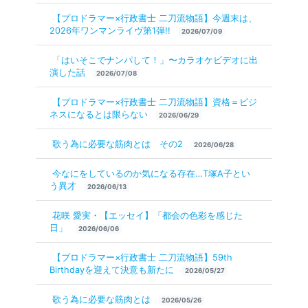
【プロドラマー×行政書士 二刀流物語】今週末は、
2026年ワンマンライヴ第1弾!!
2026/07/09
「はいそこでナンパして！」〜カラオケビデオに出
演した話
2026/07/08
【プロドラマー×行政書士 二刀流物語】資格＝ビジ
ネスになるとは限らない
2026/06/29
歌う為に必要な筋肉とは その2
2026/06/28
今なにをしているのか気になる存在…T塚A子とい
う異才
2026/06/13
花咲 愛実・【エッセイ】「都会の色彩を感じた
日」
2026/06/06
【プロドラマー×行政書士 二刀流物語】59th
Birthdayを迎えて決意も新たに
2026/05/27
歌う為に必要な筋肉とは
2026/05/26