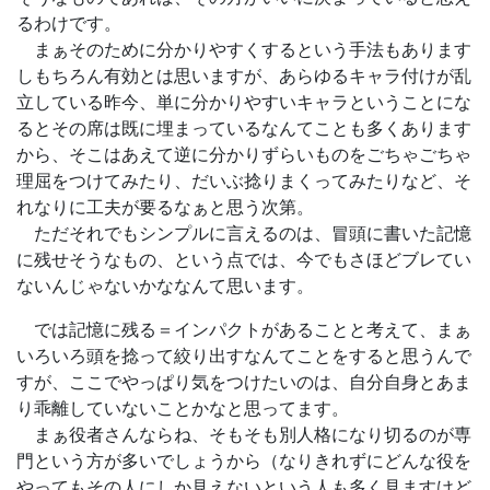
るわけです。
まぁそのために分かりやすくするという手法もあります
しもちろん有効とは思いますが、あらゆるキャラ付けが乱
立している昨今、単に分かりやすいキャラということにな
るとその席は既に埋まっているなんてことも多くあります
から、そこはあえて逆に分かりずらいものをごちゃごちゃ
理屈をつけてみたり、だいぶ捻りまくってみたりなど、そ
れなりに工夫が要るなぁと思う次第。
ただそれでもシンプルに言えるのは、冒頭に書いた記憶
に残せそうなもの、という点では、今でもさほどブレてい
ないんじゃないかななんて思います。
では記憶に残る＝インパクトがあることと考えて、まぁ
いろいろ頭を捻って絞り出すなんてことをすると思うんで
すが、ここでやっぱり気をつけたいのは、自分自身とあま
り乖離していないことかなと思ってます。
まぁ役者さんならね、そもそも別人格になり切るのが専
門という方が多いでしょうから（なりきれずにどんな役を
やってもその人にしか見えないという人も多く見ますけど