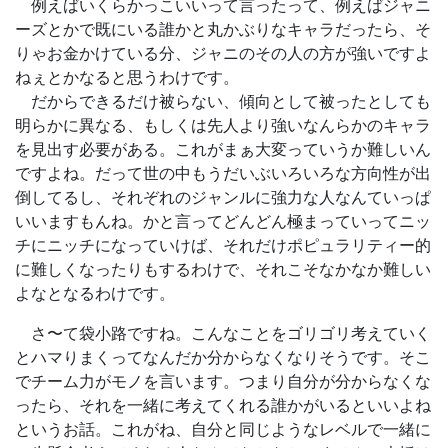
例えばいくらかっこいいって言ったって、例えばジャニ
ーズとかで既にいる誰かと丸かぶりなキャラだったら、そ
りゃお金かけている分、ジャニのその人の方が強いですよ
ねぇとかなると思うわけです。
だからできるだけ被らない、傾向として被ったとしても
明らかに異なる、もしくは先人より強いなんらかのキャラ
を見出す必要がある。これがまぁ大変っていうか難しいん
ですよね。だって世の中もうだいぶいろいろな方向性が出
倒してるし、それぞれのジャンルに強力な人なんていっぱ
いいますもんね。かと言ってどんどん極まっていってニッ
チにニッチになっていけば、それだけポピュラリティー的
に難しくなったりもするわけで、それこそなかなか難しい
よなとなるわけです。
さ〜て袋小路ですね。こんなことをゴリゴリ考えていく
とハマりまくってなんだか分からなくなりそうです。そこ
でチーム力がモノを言います。つまり自分が分からなくな
ったら、それを一緒に考えてくれる誰かがいるといいよね
というお話。これがね、自分と同じようなレベルで一緒に