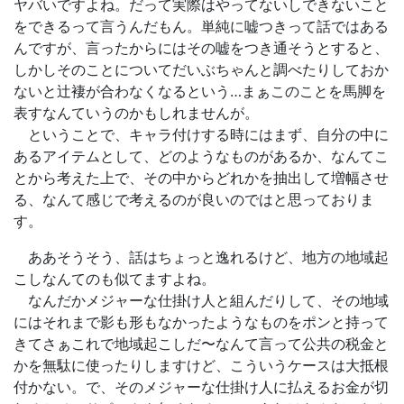
ヤバいですよね。だって実際はやってないしできないこと
をできるって言うんだもん。単純に嘘つきって話ではある
んですが、言ったからにはその嘘をつき通そうとすると、
しかしそのことについてだいぶちゃんと調べたりしておか
ないと辻褄が合わなくなるという…まぁこのことを馬脚を
表すなんていうのかもしれませんが。
ということで、キャラ付けする時にはまず、自分の中に
あるアイテムとして、どのようなものがあるか、なんてこ
とから考えた上で、その中からどれかを抽出して増幅させ
る、なんて感じで考えるのが良いのではと思っておりま
す。
ああそうそう、話はちょっと逸れるけど、地方の地域起
こしなんてのも似てますよね。
なんだかメジャーな仕掛け人と組んだりして、その地域
にはそれまで影も形もなかったようなものをポンと持って
きてさぁこれで地域起こしだ〜なんて言って公共の税金と
かを無駄に使ったりしますけど、こういうケースは大抵根
付かない。で、そのメジャーな仕掛け人に払えるお金が切