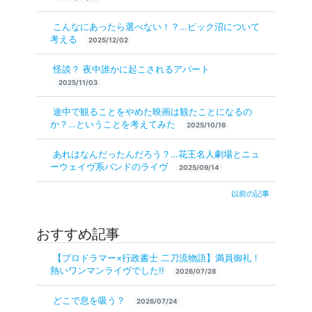
こんなにあったら選べない！？…ピック沼について
考える
2025/12/02
怪談？ 夜中誰かに起こされるアパート
2025/11/03
途中で観ることをやめた映画は観たことになるの
か？…ということを考えてみた
2025/10/16
あれはなんだったんだろう？…花王名人劇場とニュ
ーウェイヴ系バンドのライヴ
2025/09/14
以前の記事
おすすめ記事
【プロドラマー×行政書士 二刀流物語】満員御礼！
熱いワンマンライヴでした!!
2026/07/28
どこで息を吸う？
2026/07/24