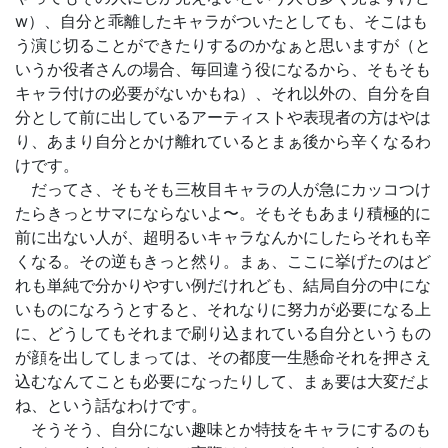
w）、自分と乖離したキャラがついたとしても、そこはも
う演じ切ることができたりするのかなぁと思いますが（と
いうか役者さんの場合、毎回違う役になるから、そもそも
キャラ付けの必要がないかもね）、それ以外の、自分を自
分として前に出しているアーティストや表現者の方はやは
り、あまり自分とかけ離れているとまぁ後から辛くなるわ
けです。
だってさ、そもそも三枚目キャラの人が急にカッコつけ
たらきっとサマにならないよ〜。そもそもあまり積極的に
前に出ない人が、超明るいキャラなんかにしたらそれも辛
くなる。その逆もきっと然り。まぁ、ここに挙げたのはど
れも単純で分かりやすい例だけれども、結局自分の中にな
いものになろうとすると、それなりに努力が必要になる上
に、どうしてもそれまで刷り込まれている自分というもの
が顔を出してしまっては、その都度一生懸命それを押さえ
込むなんてことも必要になったりして、まぁ要は大変だよ
ね、という話なわけです。
そうそう、自分にない趣味とか特技をキャラにするのも