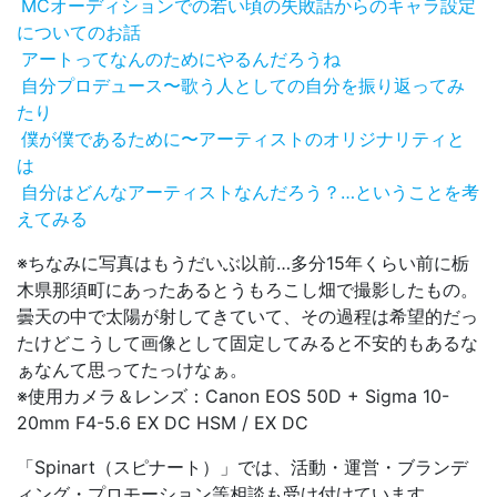
MCオーディションでの若い頃の失敗話からのキャラ設定
についてのお話
アートってなんのためにやるんだろうね
自分プロデュース〜歌う人としての自分を振り返ってみ
たり
僕が僕であるために〜アーティストのオリジナリティと
は
自分はどんなアーティストなんだろう？…ということを考
えてみる
※ちなみに写真はもうだいぶ以前…多分15年くらい前に栃
木県那須町にあったあるとうもろこし畑で撮影したもの。
曇天の中で太陽が射してきていて、その過程は希望的だっ
たけどこうして画像として固定してみると不安的もあるな
ぁなんて思ってたっけなぁ。
※使用カメラ＆レンズ：Canon EOS 50D + Sigma 10-
20mm F4-5.6 EX DC HSM / EX DC
「Spinart（スピナート）」では、活動・運営・ブランデ
ィング・プロモーション等相談も受け付けています。