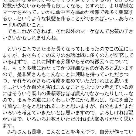
対数が少ないから分母も欲しくなる。とすれば、より精緻な
マーケをやって、いかに命中率を高めた状態で数多く狙撃す
るか…というような状態を作ることができればいい…あらハ
ードルの高いこと。
でもこれができれば、それ以外のマーケなんてお茶の子さ
いさいかもしれませんね。
ということでまたまた長くなってしまったのでこの辺にし
ますが、おそらくこの辺りのお話は既に多くの方が研究して
いるはずで、これに関する分類やらその特徴云々について
も、もっと多岐にわたってかつ詳細なものがあると思います
ので、是非皆さんもこんなことに興味を持っていただきつ
つ、それぞれがさらに考察を進めていただければと思いま
す…というか自分も実はこんなことをぶつぶつ考えている割
にはそういう既出の書籍等はほぼ読んでなかったりして…な
ので、まぁその道におくわしい方にから見れば、なにを当た
り前なことをと思われることと思いますが、自分もまだまだ
いろいろ考えていきたいとは思いますので、よろしければ温
かい目で、いろいろお教えいただければ大変ありがたく思い
ます。
みなさんも是非、こんなことを考えつつ、自分が作ってい