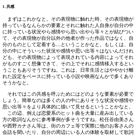
1. 共感
まずはこれかなと。その表現物に触れた時、その表現物が
持っているなんらかの要素とそれに触れた人自身が自分の中
に持っている状況やら感情やら思い出やら等々とが結びつい
て、その表現物が自分以外の他者が作った作品ではなく、自
分のものとして定着する…ということかなと。もしくは、自
分の中にそういった状況や感情や思い出等々はないんだけれ
ども、その表現物によって表現されている内容によってそれ
がものすごく想像できて、その上でそれに感情移入するとい
うこともありそうですね。これは、日常生活とはややかけ離
れた設定をベースに持っている小説や映画なんかで多くあり
そうかなと。
それではこの共感を呼ぶためにはどのような要素が必要で
しょう。簡単なのは多くの人の中にありそうな状況や感情や
思い出等々をより具体的に描いて見せるということかなと。
この辺、例えば恋愛系のヒット曲を大量に産み出している
方の歌詞なんかに参考事例が多そうですね。松任谷由美さん
や西野カナさん等は、街のカフェ等で実際に他のお客さんの
会話を聞いたり、自分の周辺にいる人の体験を取材して歌詞