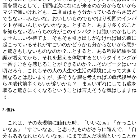
画を観たとして、初回は次になにが来るのか分からないから
マジで怖いけれども、二度目はもう分かっているからさほど
でもない…みたいな。おいしいものでもやはり初回のインパ
クトが強いんじゃないかなぁ。とすると、あまり多くのこと
を知らない若いうちの方がこのインパクトは強いのかもしれ
ません…いや待てよ、そもそも引き出しがなければ目の前に
起こっているそれがすごいのかどうかも分からないから意外
と驚きもしないものなのか？…とすると、ある程度経験や知
識が増えてから、それを超える体験するというタイミングが
一番すごさを感じることができるのか？…そのピークはいつ
頃だろう。これもその人の人生や生活の環境によって大きく
異なるとは思いますが、多そうな層を考えれば10歳代後半か
ら20歳代前半くらいが多いかも？…まぁいずれにしても歳を
取ると驚きにくくなるということは言えそうな気はしますね
ぇ。
3. 憧れ
これは、その表現物に触れた時、「いいなぁ」「かっこい
いなぁ」「すごいなぁ」と思ったものがさらに進んで、「自
分もああなれたらいいなぁ」にまで進んだ状態ということか