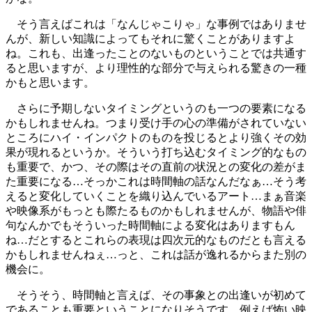
そう言えばこれは「なんじゃこりゃ」な事例ではありませ
んが、新しい知識によってもそれに驚くことがありますよ
ね。これも、出逢ったことのないものということでは共通す
ると思いますが、より理性的な部分で与えられる驚きの一種
かもと思います。
さらに予期しないタイミングというのも一つの要素になる
かもしれませんね。つまり受け手の心の準備がされていない
ところにハイ・インパクトのものを投じるとより強くその効
果が現れるというか。そういう打ち込むタイミング的なもの
も重要で、かつ、その際はその直前の状況との変化の差がま
た重要になる…そっかこれは時間軸の話なんだなぁ…そう考
えると変化していくことを織り込んでいるアート…まぁ音楽
や映像系がもっとも際たるものかもしれませんが、物語や俳
句なんかでもそういった時間軸による変化はありますもん
ね…だとするとこれらの表現は四次元的なものだとも言える
かもしれませんねぇ…っと、これは話が逸れるからまた別の
機会に。
そうそう、時間軸と言えば、その事象との出逢いが初めて
であることも重要ということになりそうです。例えば怖い映