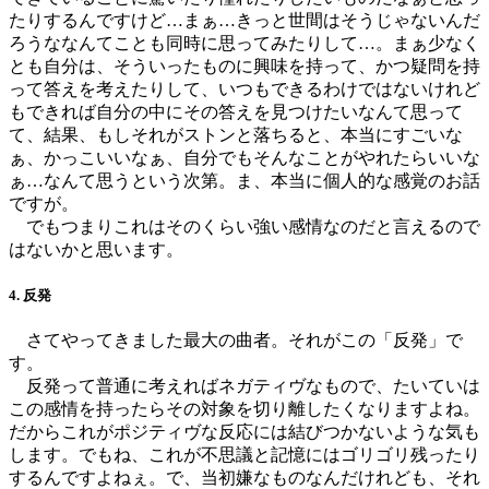
たりするんですけど…まぁ…きっと世間はそうじゃないんだ
ろうななんてことも同時に思ってみたりして…。まぁ少なく
とも自分は、そういったものに興味を持って、かつ疑問を持
って答えを考えたりして、いつもできるわけではないけれど
もできれば自分の中にその答えを見つけたいなんて思って
て、結果、もしそれがストンと落ちると、本当にすごいな
ぁ、かっこいいなぁ、自分でもそんなことがやれたらいいな
ぁ…なんて思うという次第。ま、本当に個人的な感覚のお話
ですが。
でもつまりこれはそのくらい強い感情なのだと言えるので
はないかと思います。
4. 反発
さてやってきました最大の曲者。それがこの「反発」で
す。
反発って普通に考えればネガティヴなもので、たいていは
この感情を持ったらその対象を切り離したくなりますよね。
だからこれがポジティヴな反応には結びつかないような気も
します。でもね、これが不思議と記憶にはゴリゴリ残ったり
するんですよねぇ。で、当初嫌なものなんだけれども、それ