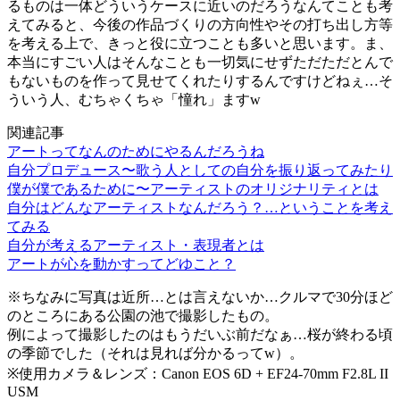
るものは一体どういうケースに近いのだろうなんてことも考
えてみると、今後の作品づくりの方向性やその打ち出し方等
を考える上で、きっと役に立つことも多いと思います。ま、
本当にすごい人はそんなことも一切気にせずただただとんで
もないものを作って見せてくれたりするんですけどねぇ…そ
ういう人、むちゃくちゃ「憧れ」ますw
関連記事
アートってなんのためにやるんだろうね
自分プロデュース〜歌う人としての自分を振り返ってみたり
僕が僕であるために〜アーティストのオリジナリティとは
自分はどんなアーティストなんだろう？…ということを考え
てみる
自分が考えるアーティスト・表現者とは
アートが心を動かすってどゆこと？
※ちなみに写真は近所…とは言えないか…クルマで30分ほど
のところにある公園の池で撮影したもの。
例によって撮影したのはもうだいぶ前だなぁ…桜が終わる頃
の季節でした（それは見れば分かるってw）。
※使用カメラ＆レンズ：Canon EOS 6D + EF24-70mm F2.8L II
USM