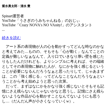
紫水勇太郎・清水 豊
Spinart運営者
YouTube「うさぎのうみちゃんねる」のおじぃ
YouTube「Crazy NOVA's NO VAnity!」のアシスタント
...
続きを読む
アート系の表現物が人の心を動かすってどんな時なのかな
と考えてみた…ものの、そもそも「心が動く」なんてことの
定義が難しいなぁなんて、入り口でいきなり厚い壁を感じた
りもしたんだけれども、よりシンプルに考えれば、その端緒
としてその表現物に触れた人が、なにかを強く感じるという
ことが必要になるんだろうなぁと思ったりして、じゃあまず
は、この「強く感じる」ってどんなことなんだろうなぁとい
うことから考え始めようと思った次第。
だって、まずはなにかをかなり強く感じないとそもそも記
憶にさえ残らないんじゃないかなと思うし。記憶にさえ残ら
ないような作品が心を動かすことなんてないようにも思う
し…（だんだん声が小さくなっていくw）。