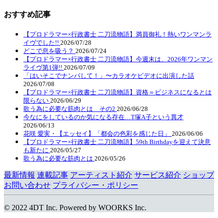
おすすめ記事
【プロドラマー×行政書士 二刀流物語】満員御礼！熱いワンマンラ
イヴでした!!
2026/07/28
どこで息を吸う？
2026/07/24
【プロドラマー×行政書士 二刀流物語】今週末は、2026年ワンマン
ライヴ第1弾!!
2026/07/09
「はいそこでナンパして！」〜カラオケビデオに出演した話
2026/07/08
【プロドラマー×行政書士 二刀流物語】資格＝ビジネスになるとは
限らない
2026/06/29
歌う為に必要な筋肉とは その2
2026/06/28
今なにをしているのか気になる存在…T塚A子という異才
2026/06/13
花咲 愛実・【エッセイ】「都会の色彩を感じた日」
2026/06/06
【プロドラマー×行政書士 二刀流物語】59th Birthdayを迎えて決意
も新たに
2026/05/27
歌う為に必要な筋肉とは
2026/05/26
最新情報
連載記事
アーティスト紹介
サービス紹介
ショップ
お問い合わせ
プライバシー・ポリシー
© 2022 4DT Inc. Powered by WOORKS Inc.