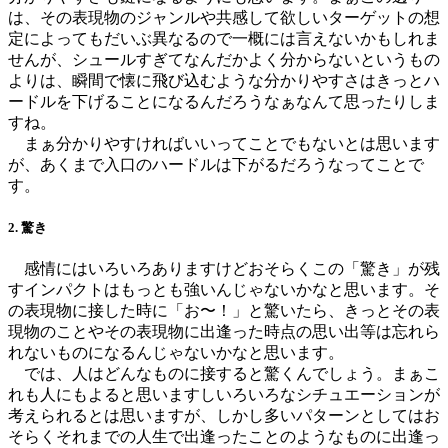
は、その表現物のジャンルや共感して欲しいターゲットの想
定によってもだいぶ異なるので一概には言えないかもしれま
せんが、シュールすぎてなんだかよく分からないというもの
よりは、瞬間で懐に飛び込むような分かりやすさはきっとハ
ードルを下げることになるんだろうなぁなんて思ったりしま
すね。
まぁ分かりやすければいいってことでもないとは思います
が、あくまで入口のハードルは下がるだろうなってことで
す。
2. 驚き
感情にはいろいろありますけどおそらくこの「驚き」が残
すインパクトはもっとも強いんじゃないかなと思います。そ
の表現物に接した時に「お〜！」と驚いたら、きっとその表
現物のことやその表現物に出逢った時点の思い出等は忘れら
れないものになるんじゃないかなと思います。
では、人はどんなものに接すると驚くんでしょう。まぁこ
れも人にもよると思いますしいろいろなシチュエーションが
考えられるとは思いますが、しかし多いパターンとしてはお
そらくそれまでの人生で出逢ったことのようなものに出逢っ