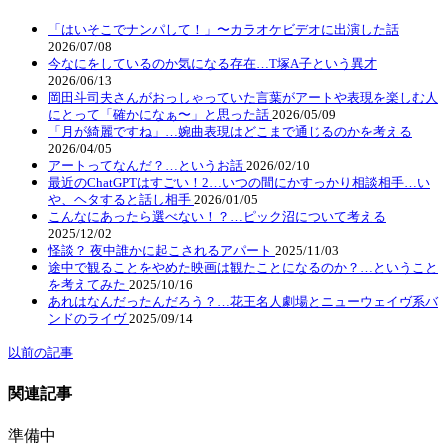
「はいそこでナンパして！」〜カラオケビデオに出演した話
2026/07/08
今なにをしているのか気になる存在…T塚A子という異才
2026/06/13
岡田斗司夫さんがおっしゃっていた言葉がアートや表現を楽しむ人
にとって「確かになぁ〜」と思った話
2026/05/09
「月が綺麗ですね」…婉曲表現はどこまで通じるのかを考える
2026/04/05
アートってなんだ？…というお話
2026/02/10
最近のChatGPTはすごい！2…いつの間にかすっかり相談相手…い
や、ヘタすると話し相手
2026/01/05
こんなにあったら選べない！？…ピック沼について考える
2025/12/02
怪談？ 夜中誰かに起こされるアパート
2025/11/03
途中で観ることをやめた映画は観たことになるのか？…ということ
を考えてみた
2025/10/16
あれはなんだったんだろう？…花王名人劇場とニューウェイヴ系バ
ンドのライヴ
2025/09/14
以前の記事
関連記事
準備中