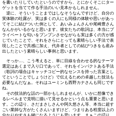
を書いたりしていたというのですから、とにかくそこにター
ゲットを当てて作る手法のいい見本かもしれません。
逆に、そういうことまではしなそうなんですけど、自分の
実体験の吐露が、実は多くの人にも同様の体験や思いがあっ
てそこに結びついた例として、あいみょんさんや尾崎豊さん
なんかがいるかなと思います。彼女たちの歌詞は、本当にプ
ライベートな匂いをプンプンさせながらも実は多くの方が感
じていたことで、それをさらにとっても素晴らしい手法で表
現したことで共感に加え、代弁者としての結びつきをも産み
出したという素晴らしい事例と思います。
そっか…、こう考えると、単に目線を合わせる的なテーマ
選定はあくまで入り口であって、それをインパクトある手法
（歌詞の場合はキャッチコピー的なセンスを持った言葉とし
てということでしょうけど）で伝えるための卓越した技法も
必要なんだなぁ。それはユーミンも西野カナさんも同じです
ね。
その技法的な話の一部かもしれませんが、いかに想像でき
るレベルまで克明に描いて見せるかという点も重要と思いま
す。この辺り、さだまさしさんや阿久悠さん等、本当に超す
ごい業師な方がたくさんいますけど、つまりある程度以上の
分かりやすさも鍵になるようにも思います。まぁこの辺り