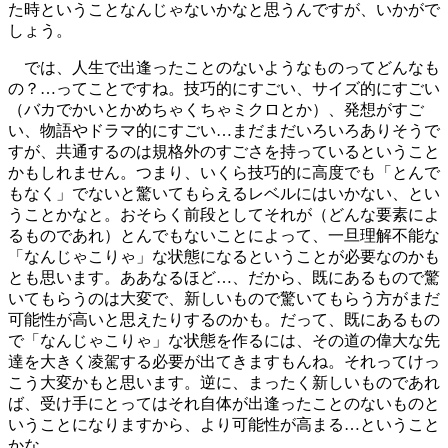
た時ということなんじゃないかなと思うんですが、いかがで
しょう。
では、人生で出逢ったことのないようなものってどんなも
の？…ってことですね。技巧的にすごい、サイズ的にすごい
（バカでかいとかめちゃくちゃミクロとか）、発想がすご
い、物語やドラマ的にすごい…まだまだいろいろありそうで
すが、共通するのは規格外のすごさを持っているということ
かもしれません。つまり、いくら技巧的に高度でも「とんで
もなく」でないと驚いてもらえるレベルにはいかない、とい
うことかなと。おそらく前段としてそれが（どんな要素によ
るものであれ）とんでもないことによって、一旦理解不能な
「なんじゃこりゃ」な状態になるということが必要なのかも
とも思います。ああなるほど…、だから、既にあるもので驚
いてもらうのは大変で、新しいもので驚いてもらう方がまだ
可能性が高いと思えたりするのかも。だって、既にあるもの
で「なんじゃこりゃ」な状態を作るには、その道の偉大な先
達を大きく凌駕する必要が出てきますもんね。それってけっ
こう大変かもと思います。逆に、まったく新しいものであれ
ば、受け手にとってはそれ自体が出逢ったことのないものと
いうことになりますから、より可能性が高まる…ということ
かな。