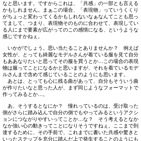
なと思います。ですからこれは、「共感」の一部とも言える
かもしれません。まぁこの場合、「表現物」っていうくくり
がちょっと変わってくるかもしれないなぁなんてことも思っ
てまして、つまり、表現物そのものに合わせて、表現してい
る人にまで要素が広がってのこの感情になる、というような
感じですかねぇ。
いかがでしょう。思い当たることありませんか？ 例えば
女性が、とっても綺麗なモデルさんが着ている服を見て自分
もああなりたいと思ってその服を買うとか…この場合の表現
物は服ってことになるかと思いますが、それを着ているモデ
ルさんまで含めて感じていることのようにも思います。
あとは、とっても心に残る曲があって、自分もそういう曲
が作りたいなと思った人が、まず同じようなフォーマットで
作ってみるとか…。
あ、そうするとなにか？ 憧れっているのは、受け取った
側がさらに踏み込んで自分の側でもやってみるというアクシ
ョンにつながりやすいってことか…な？ そう考えるとなか
なか強い心の動きってことになりそうですねぇ。ここまで到
達するために、その手前で、これまでに書いた共感や驚きと
いったステップを充分に踏んだ上で発生することのようにも