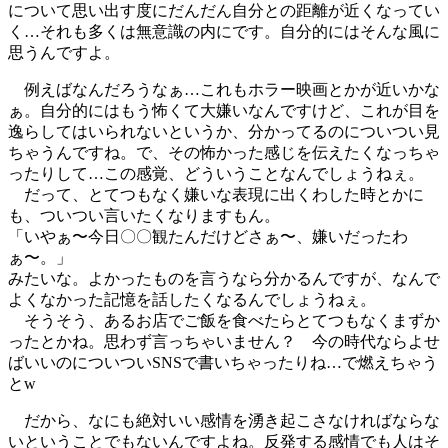
について思い出す度にだんだん自分との距離が近くなってい
く…それも多くは無意識の内にです。自分的にはそんな風に
思うんですよ。
例えばなんだろうなぁ…これもホラー映画とかが近いかな
ぁ。自分的にはもう怖くて大嫌いなんですけど、これが目を
逸らしてはいられないというか、分かってるのについつい見
ちゃうんですね。で、その怖かった感じを伝えたくなっちゃ
ったりして…この感覚、どういうことなんでしょうねぇ。
だって、とてつもなく嫌いな表現に出くわした時とかに
も、ついつい言いたくなりますもん。
「いやぁ〜今日〇〇観たんだけどさぁ〜、嫌いだったわ
ぁ〜。」
みたいな。よかったものを言うなら分かるんですが、なんで
よくなかった記憶を話したくなるんでしょうねぇ。
そうそう、あるお店でご飯を食べたらとてつもなくまずか
ったとかね。思わず言っちゃいません？ 今の時代ならよせ
ばいいのについついSNSで書いちゃったりね…で燃えちゃう
とw
だから、なにも絶対いい感情を湧き起こさなければならな
いということでもないんですよね。反発する感情でも人はそ