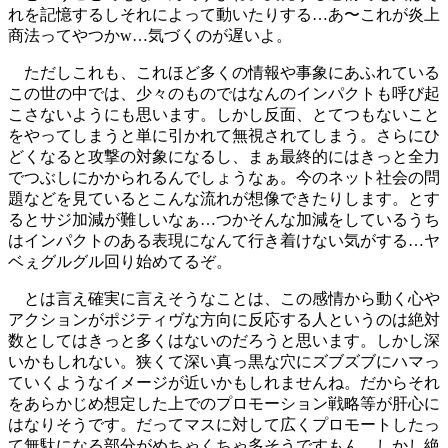
れを記憶するしそれによって動いたりする…あ〜これが炎上
商法ってやつかw…気づくのが遅いよ。
ただしこれも、これほど多くの情報や事象にあふれている
この世の中では、少々のものではなんのインパクトも呼び起
こさないようにも思います。しかし反面、とてつもないこと
をやってしまうと単に引かれて無視されてしまう。さらにひ
どくなると攻撃の対象になるし、まぁ最終的にはきっと全力
でつぶしにかかられるんでしょうなぁ。今のネット社会の問
題などを見ているとこんな流れが想像できたりします。とす
るとサジ加減が難しいなぁ…つかそんな加減をしているうち
はインパクトのある表現になんて行き着けない気がする…ヤ
ベぇグルグル回り始めてるぞ。
とは言え確実に言えそうなことは、この感情から動く心や
アクションがポジティヴな方向に反応する人というのは絶対
数としてはきっと多くはないのだろうと思います。しかし深
いかもしれない。狭くて深い真っ黒な穴にズブズブにハマっ
ていくようなイメージが近いかもしれませんね。だからそれ
をあらかじめ想定した上でのプロモーション戦略等が肝心に
はなりそうです。だってマスに対して広くプロモートしたっ
て無駄になる部分がめちゃくちゃ多そうですもん。しかし絶