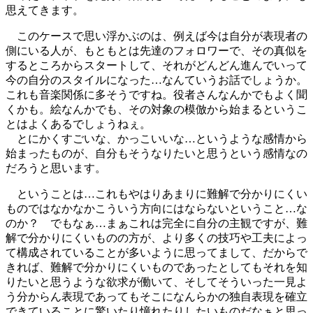
思えてきます。
このケースで思い浮かぶのは、例えば今は自分が表現者の
側にいる人が、もともとは先達のフォロワーで、その真似を
するところからスタートして、それがどんどん進んでいって
今の自分のスタイルになった…なんていうお話でしょうか。
これも音楽関係に多そうですね。役者さんなんかでもよく聞
くかも。絵なんかでも、その対象の模倣から始まるというこ
とはよくあるでしょうねぇ。
とにかくすごいな、かっこいいな…というような感情から
始まったものが、自分もそうなりたいと思うという感情なの
だろうと思います。
ということは…これもやはりあまりに難解で分かりにくい
ものではなかなかこういう方向にはならないということ…な
のか？ でもなぁ…まぁこれは完全に自分の主観ですが、難
解で分かりにくいものの方が、より多くの技巧や工夫によっ
て構成されていることが多いように思ってまして、だからで
きれば、難解で分かりにくいものであったとしてもそれを知
りたいと思うような欲求が働いて、そしてそういった一見よ
う分からん表現であってもそこになんらかの独自表現を確立
できていることに驚いたり憧れたりしたいものだなぁと思っ