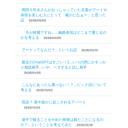
岡田斗司夫さんがおっしゃっていた言葉がアートや
表現を楽しむ人にとって「確かになぁ〜」と思った
話
2026/05/09
「月が綺麗ですね」…婉曲表現はどこまで通じるの
かを考える
2026/04/05
アートってなんだ？…というお話
2026/02/10
最近のChatGPTはすごい！2…いつの間にかすっか
り相談相手…いや、ヘタすると話し相手
2026/01/05
こんなにあったら選べない！？…ピック沼について
考える
2025/12/02
怪談？ 夜中誰かに起こされるアパート
2025/11/03
途中で観ることをやめた映画は観たことになるの
か？…ということを考えてみた
2025/10/16