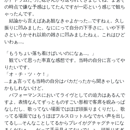
の時点で嫌な予感はしてたんですが一応という感じで観ち
ゃったんです。
結論から言えばああ観なきゃよかった…ですねぇ。久し
振りに凹みました。なににって自分の下手さに。いや下手
さというかそれ以前の雑さに凹みましたねぇ。これはひど
いわぁ…。
「もうちょい落ち着けばいいのになぁ…。」
観ていて思った率直な感想です。当時の自分に言ってや
りたいです。
「オ・チ・ツ・ケ！」
…まぁ言っても当時の自分はバカだったから聞きゃしない
かもしれないけど。
パフォーマンスにおいてライヴとしての迫力はあるんで
すよ。表情なんてずっとものすごい形相で客席を睨みっぱ
なしだし、歌ってない場面ではほぼ頭振りまくりだし、歌
ってる場面ではもうほぼフルスロットルなでかい声を出し
てるし…そんなことしてるからプレイがグチャグチャにな
るんだなぁ…。だって手元見えてないでしょ。頭振りすぎ