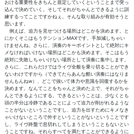
おける重要性をきちんと規定していくということまで突っ
込んで決めていく。そしてそれがちゃんとできるように訓
練するってことですかねぇ。そんな取り組みが有効そうと
思います。
例えば、迫力を見せつける場所はどこかを決めます。と
にかくそこはもうテンションMAXです。手加減しちゃい
けませんね。さらに、演奏のキーポイントとして絶対にキ
メなければいけない場所はどこかも決めます。そこはもう
絶対に失敗しちゃいけない場所として演奏に集中します。
さらに、これらだけではライヴ全般を乗り切ることができ
ないわけですから（できてたらあんな酷い演奏にはなりま
せんもんねw）、どこで抜いて体力や意識を回復するかを
決めます。なんてことをちゃんと決めた上で、それがちゃ
んとできるようにする。できるということは、少なくとも
頭の半分は冷静であることによって迫力が削がれるような
ことがないということですし、迫力を出すためにキメなき
ゃいけないところで外すということがないということです
し、ライヴ終盤で息切れしてしまうということもないとい
うことですね。それらすべてを満たすことができるように