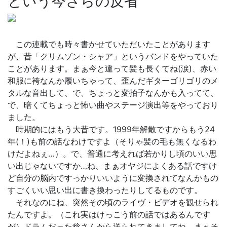
という今さらの反省
この連載でも時々書かせていただいたことがあります
が、昔「クリムゾン・シャア」というバンドをやっていた
ことがあります。まぁ今と違って髪も長くてね(涙)、赤い
和服に袴なんか履いちゃって、歪んだギターゴリゴリのメ
タルな音出して、で、ちょっと変拍子なんかも入ってて、
で、暗くてちょっと怖い曲やステージ演出等をやっており
ました。
時期的にはもう大昔です。1999年解散ですからもう24
年(！)も前の話なわけですよ（そりゃ髪の毛も無くなるわ
けだよねぇ…）。で、普通に考えれば若かりし頃のいい思
い出じゃないですか…ね、まぁオヤジによくある話ですけ
ど自分の脳内ですっかりいいように変換されてなんかもの
すごくいい思い出に書き換わったりしてるものです。
それなのにね、突然その頃のライヴ・ビデオを観せられ
たんですよ。（これ実はけっこう前の話ではあるんです
が）ドラムだった稔さんから送られてきましてね、まぁそ