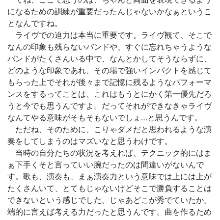
になるための訓練が重要だったんじゃないかなぁというこ
となんですね。
ライヴでの迫力は本当に重要です。ライヴ観て、そこで
なんの印象も残らないバンドや、すぐに忘れちゃうような
バンドがたくさんいる中で、なんとかしてそうならずに、
どのような印象であれ、その場で強いインパクトを感じて
もらった上でそれが後々まで記憶に残るようなパフォーマ
ンスをするってことは、これはもうとにかく第一優先だろ
うと今でも思うんですよ。だってそれができなきゃライヴ
なんてやる意味がそもそもないでしょ…と思うんです。
ただね、そのために、こりゃダメだと思われるような演
奏をしてしまうのはマズいなと思うわけです。
当時の自分たちの状況を考えれば、テクニック的にはま
ぁ下手くそと言っていい腕だったのは間違いがないんで
す。歌も、演奏も、まぁ演奏力という意味では上には上が
たくさんいて、とてもじゃないけどそこで勝負することは
できないという感じでした。じゃあどこが秀でていたか。
端的に言えば考える力だったと思うんです。曲を作るため