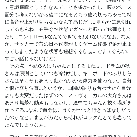
て意識朦朧としてたなんてことも多かったし、喉のペース
配分も考えないから後半になるともう疲れ切っちゃって特
に高音が上がり切らないなんて感じだし…明らかに息切れ
してるもんね。右手ぐ〜状態でガ〜っと振って速弾きして
たり…コントロールなんてできてるわけないよなぁ。なん
か、サッカーで昔の日本代表がよくゲーム終盤で足が止ま
ってしまったような状態も連想するなぁ…です（そんなに
すごい話じゃないけど）。
その点、他の3人はちゃんとしてるよねぇ。ドラムの稔
さんは原則としていつも冷静だし、キーボードのぷりしら
さんはそもそもあまり動かないから体力を使わない。自分
と似た立ち位置…というか、曲間の語りも合わせたら自分
よりも大変だったはずのベース・ヴォーカルの大介さんは
あまり無茶な動きもしないし、途中でちゃんと抜く場所を
作ってる…なんで自分はこうぐが〜っと行きっぱなしだっ
たのかなと。まぁバカだからそれがロックだとでも思って
たんでしょうなぁ。
でね、ここで思うのは、ちゃんと両面を表現できるよう