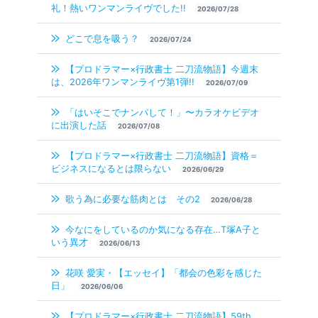
礼！熱いワンマンライヴでした!!
2026/07/28
どこで息を吸う？
2026/07/24
【プロドラマー×行政書士 二刀流物語】今週末
は、2026年ワンマンライヴ第1弾!!
2026/07/09
「はいそこでナンパして！」〜カラオケビデオ
に出演した話
2026/07/08
【プロドラマー×行政書士 二刀流物語】資格＝
ビジネスになるとは限らない
2026/06/29
歌う為に必要な筋肉とは その2
2026/06/28
今なにをしているのか気になる存在…T塚A子と
いう異才
2026/06/13
花咲 愛実・【エッセイ】「都会の色彩を感じた
日」
2026/06/06
【プロドラマー×行政書士 二刀流物語】59th