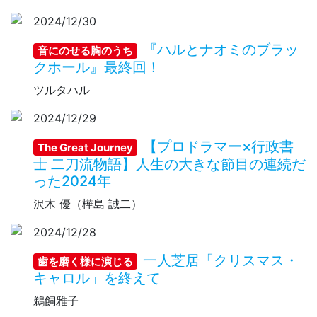
2024/12/30
『ハルとナオミのブラッ
音にのせる胸のうち
クホール』最終回！
ツルタハル
2024/12/29
【プロドラマー×行政書
The Great Journey
士 二刀流物語】人生の大きな節目の連続だ
った2024年
沢木 優（樺島 誠二）
2024/12/28
一人芝居「クリスマス・
歯を磨く様に演じる
キャロル」を終えて
鵜飼雅子