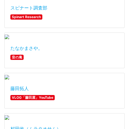
スピナート調査部
Spinart Research
たなかまさや。
音の庵
藤田拓人
VLOG「藤田屋」YouTube
村田收（ムラタオサム）