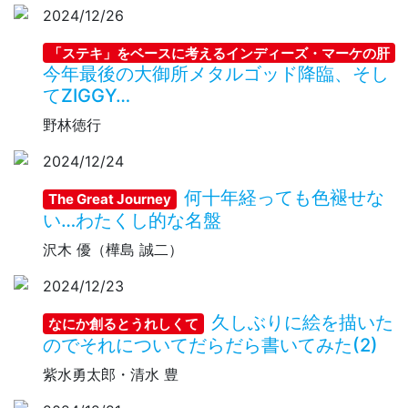
2024/12/26
「ステキ」をベースに考えるインディーズ・マーケの肝
今年最後の大御所メタルゴッド降臨、そし
てZIGGY…
野林徳行
2024/12/24
何十年経っても色褪せな
The Great Journey
い…わたくし的な名盤
沢木 優（樺島 誠二）
2024/12/23
久しぶりに絵を描いた
なにか創るとうれしくて
のでそれについてだらだら書いてみた(2)
紫水勇太郎・清水 豊