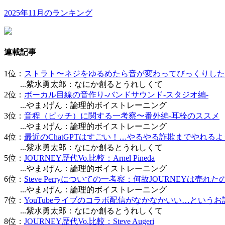
2025年11月のランキング
連載記事
1位：
ストラト〜ネジをゆるめたら音が変わってびっくりした
...紫水勇太郎：なにか創るとうれしくて
2位：
ボーカル目線の音作り-バンドサウンド-スタジオ編-
...やま♪げん：論理的ボイストレーニング
3位：
音程（ピッチ）に関する一考察〜番外編-耳栓のススメ
...やま♪げん：論理的ボイストレーニング
4位：
最近のChatGPTはすごい！…やるやる詐欺までやれる
...紫水勇太郎：なにか創るとうれしくて
5位：
JOURNEY歴代Vo.比較：Arnel Pineda
...やま♪げん：論理的ボイストレーニング
6位：
Steve Perryについての一考察：何故JOURNEYは売れ
...やま♪げん：論理的ボイストレーニング
7位：
YouTubeライブのコラボ配信がなかなかいい…というお
...紫水勇太郎：なにか創るとうれしくて
8位：
JOURNEY歴代Vo.比較：Steve Augeri