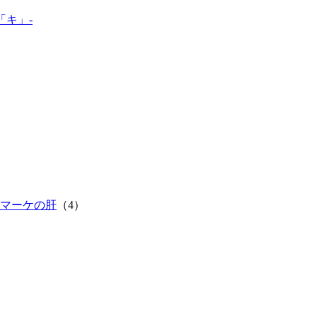
「キ」-
マーケの肝
（4）