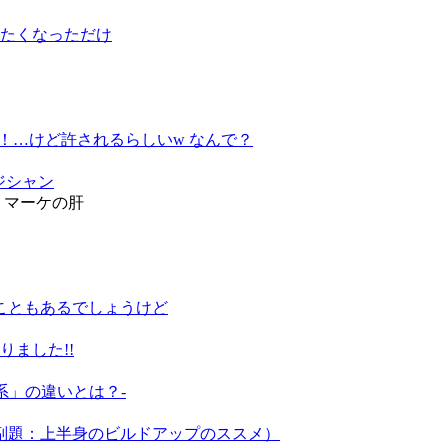
たくなっただけ
れた！…けど許されるらしいw なんで？
ージシャン
・マーケの肝
こともあるでしょうけど
ました!!
系」の違いとは？-
novo（副題：上半身のビルドアップのススメ）