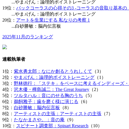
...やま♪げん：論理的ボイストレーニング
19位：
バックコーラスの心得その3 -コーラスの音取り基本の
...やま♪げん：論理的ボイストレーニング
20位：
アートを生業にする 私なりの考察 1
...白砂勝敏：脳内伝言板
2025年11月のランキング
連載執筆者
1位：
紫水勇太郎：なにか創るとうれしくて
（3）
2位：
やま♪げん：論理的ボイストレーニング
（1）
3位：
野林徳行：「ステキ」をベースに考えるインディーズ・
4位：
沢木優・樺島誠二：The Great Journey
（2）
5位：
ツルタハル：音にのせる胸のうち
（5）
6位：
鵜飼雅子：歯を磨く様に演じる
（6）
7位：
白砂勝敏：脳内伝言板
（8）
8位：
アーティストの主張：アーティストの主張
（7）
9位：
たなかまさや。：音の庵
（9）
10位：
スピナート調査部：Spinart Research
（10）