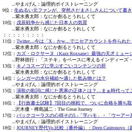
...やま♪げん：論理的ボイストレーニング
9位：
生ぬるい元ファンが、突然さだまさしさんについて書き
...紫水勇太郎：なにか創るとうれしくて
10位：
戊辰戦争から感じた日本人の気質
...紫水勇太郎：なにか創るとうれしくて
：：：：：：：：：
11位：
Twitter…今は「X」かw…でニセアカウントを作ら
...紫水勇太郎：なにか創るとうれしくて
12位：
カズ・ロクサーヌ（Kazz Roxxane）最強の天才ミュ
...野林徳行：「ステキ」をベースに考えるインディーズ
13位：
キノコスープに学ぶすごいコンテンツの肝
...紫水勇太郎：なにか創るとうれしくて
14位：
シンガーの水分補給〜適した飲み物とは？
...やま♪げん：論理的ボイストレーニング
15位：
演歌の歌詞に感じた悪寒の正体とは？…まぁ時代って
...紫水勇太郎：なにか創るとうれしくて
16位：
【行政書士試験】7回目の挑戦で、ついに合格を勝ち取り
...沢木優・樺島誠二：The Great Journey
17位：
バックコーラスの心得その5 -「字ハモ」・「ウーアー
...やま♪げん：論理的ボイストレーニング
18位：
JOURNEY歴代Vo.比較（番外編）：Deen Castro