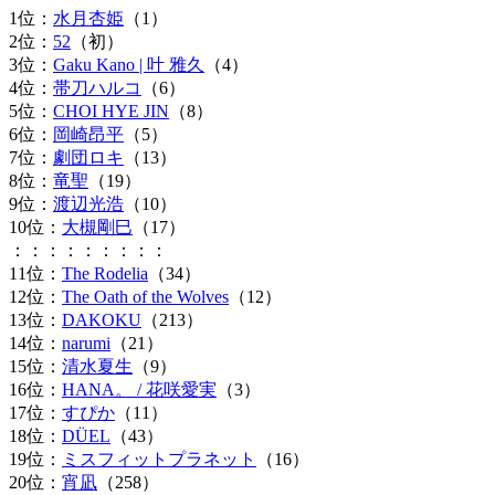
1位：
水月杏姫
（1）
2位：
52
（初）
3位：
Gaku Kano | 叶 雅久
（4）
4位：
帯刀ハルコ
（6）
5位：
CHOI HYE JIN
（8）
6位：
岡崎昂平
（5）
7位：
劇団ロキ
（13）
8位：
竜聖
（19）
9位：
渡辺光浩
（10）
10位：
大槻剛巳
（17）
：：：：：：：：：
11位：
The Rodelia
（34）
12位：
The Oath of the Wolves
（12）
13位：
DAKOKU
（213）
14位：
narumi
（21）
15位：
清水夏生
（9）
16位：
HANA。 / 花咲愛実
（3）
17位：
すぴか
（11）
18位：
DÜEL
（43）
19位：
ミスフィットプラネット
（16）
20位：
宵凪
（258）