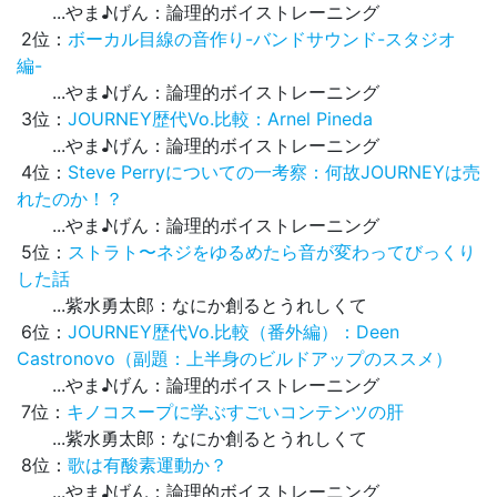
...やま♪げん：論理的ボイストレーニング
2位：
ボーカル目線の音作り-バンドサウンド-スタジオ
編-
...やま♪げん：論理的ボイストレーニング
3位：
JOURNEY歴代Vo.比較：Arnel Pineda
...やま♪げん：論理的ボイストレーニング
4位：
Steve Perryについての一考察：何故JOURNEYは売
れたのか！？
...やま♪げん：論理的ボイストレーニング
5位：
ストラト〜ネジをゆるめたら音が変わってびっくり
した話
...紫水勇太郎：なにか創るとうれしくて
6位：
JOURNEY歴代Vo.比較（番外編）：Deen
Castronovo（副題：上半身のビルドアップのススメ）
...やま♪げん：論理的ボイストレーニング
7位：
キノコスープに学ぶすごいコンテンツの肝
...紫水勇太郎：なにか創るとうれしくて
8位：
歌は有酸素運動か？
...やま♪げん：論理的ボイストレーニング