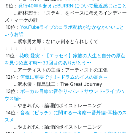
9位：
発行40年を超えたBURRN!について最近感じたこと
...野林徳行：「ステキ」をベースに考えるインディー
ズ・マーケの肝
10位：
YouTubeライブのコラボ配信がなかなかいい…と
いうお話
...紫水勇太郎：なにか創るとうれしくて
：：：：：：：：：
11位：
花咲 愛実・【エッセイ】家族の人生と自分の原点
を見つめ直す時〜39回目のありがとう〜
...アーティストの主張：アーティストの主張
12位：
何気に重要です!!～ドラムのイスの高さ～
...沢木優・樺島誠二：The Great Journey
13位：
ボーカル目線の音作り-バンドサウンド-ライブハ
ウス編-
...やま♪げん：論理的ボイストレーニング
14位：
音程（ピッチ）に関する一考察〜番外編-耳栓のス
スメ
...やま♪げん：論理的ボイストレーニング