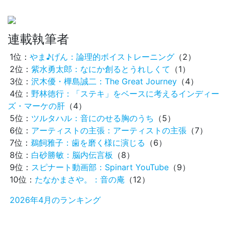
連載執筆者
1位：
やま♪げん：論理的ボイストレーニング
（2）
2位：
紫水勇太郎：なにか創るとうれしくて
（1）
3位：
沢木優・樺島誠二：The Great Journey
（4）
4位：
野林徳行：「ステキ」をベースに考えるインディー
ズ・マーケの肝
（4）
5位：
ツルタハル：音にのせる胸のうち
（5）
6位：
アーティストの主張：アーティストの主張
（7）
7位：
鵜飼雅子：歯を磨く様に演じる
（6）
8位：
白砂勝敏：脳内伝言板
（8）
9位：
スピナート動画部：Spinart YouTube
（9）
10位：
たなかまさや。：音の庵
（12）
2026年4月のランキング