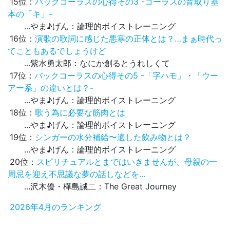
15位：
バックコーラスの心得その3 -コーラスの音取り基
本の「キ」-
...やま♪げん：論理的ボイストレーニング
16位：
演歌の歌詞に感じた悪寒の正体とは？…まぁ時代っ
てこともあるでしょうけど
...紫水勇太郎：なにか創るとうれしくて
17位：
バックコーラスの心得その5 -「字ハモ」・「ウー
アー系」の違いとは？-
...やま♪げん：論理的ボイストレーニング
18位：
歌う為に必要な筋肉とは
...やま♪げん：論理的ボイストレーニング
19位：
シンガーの水分補給〜適した飲み物とは？
...やま♪げん：論理的ボイストレーニング
20位：
スピリチュアルとまではいきませんが、母親の一
周忌を迎え不思議な夢の話しなどを…
...沢木優・樺島誠二：The Great Journey
2026年4月のランキング