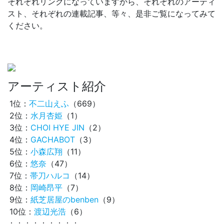
それぞれリンクになっていますから、それぞれのアーティ
スト、それぞれの連載記事、等々、是非ご覧になってみて
ください。
アーティスト紹介
1位：
不二山えふ
（669）
2位：
水月杏姫
（1）
3位：
CHOI HYE JIN
（2）
4位：
GACHABOT
（3）
5位：
小森広翔
（11）
6位：
悠奈
（47）
7位：
帯刀ハルコ
（14）
8位：
岡崎昂平
（7）
9位：
紙芝居屋のbenben
（9）
10位：
渡辺光浩
（6）
：：：：：：：：：