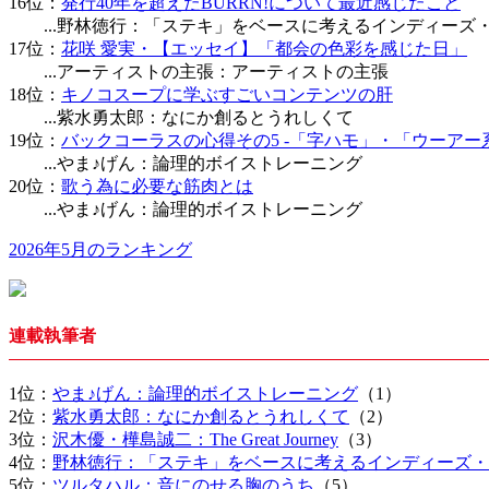
16位：
発行40年を超えたBURRN!について最近感じたこと
...野林徳行：「ステキ」をベースに考えるインディーズ
17位：
花咲 愛実・【エッセイ】「都会の色彩を感じた日」
...アーティストの主張：アーティストの主張
18位：
キノコスープに学ぶすごいコンテンツの肝
...紫水勇太郎：なにか創るとうれしくて
19位：
バックコーラスの心得その5 -「字ハモ」・「ウーアー
...やま♪げん：論理的ボイストレーニング
20位：
歌う為に必要な筋肉とは
...やま♪げん：論理的ボイストレーニング
2026年5月のランキング
連載執筆者
1位：
やま♪げん：論理的ボイストレーニング
（1）
2位：
紫水勇太郎：なにか創るとうれしくて
（2）
3位：
沢木優・樺島誠二：The Great Journey
（3）
4位：
野林徳行：「ステキ」をベースに考えるインディーズ・
5位：
ツルタハル：音にのせる胸のうち
（5）