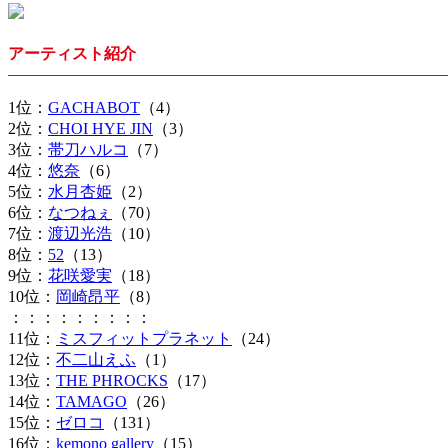
アーティスト紹介
1位：
GACHABOT
（4）
2位：
CHOI HYE JIN
（3）
3位：
帯刀ハルコ
（7）
4位：
悠奈
（6）
5位：
水月杏姫
（2）
6位：
なつねぇ
（70）
7位：
渡辺光浩
（10）
8位：
52
（13）
9位：
花咲愛実
（18）
10位：
岡崎昂平
（8）
：：：：：：：：：
11位：
ミスフィットプラネット
（24）
12位：
不二山えふ
（1）
13位：
THE PHROCKS
（17）
14位：
TAMAGO
（26）
15位：
ゼロコ
（131）
16位：
kemono gallery
（15）