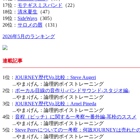
17位：
モテギスミスバンド
（22）
18位：
清水夏生
（47）
19位：
SideWays
（305）
20位：
サロメの唇
（131）
2026年5月のランキング
連載記事
1位：
JOURNEY歴代Vo.比較：Steve Augeri
...やま♪げん：論理的ボイストレーニング
2位：
ボーカル目線の音作り-バンドサウンド-スタジオ編-
...やま♪げん：論理的ボイストレーニング
3位：
JOURNEY歴代Vo.比較：Arnel Pineda
...やま♪げん：論理的ボイストレーニング
4位：
音程（ピッチ）に関する一考察〜番外編-耳栓のススメ
...やま♪げん：論理的ボイストレーニング
5位：
Steve Perryについての一考察：何故JOURNEYは売れ
...やま♪げん：論理的ボイストレーニング