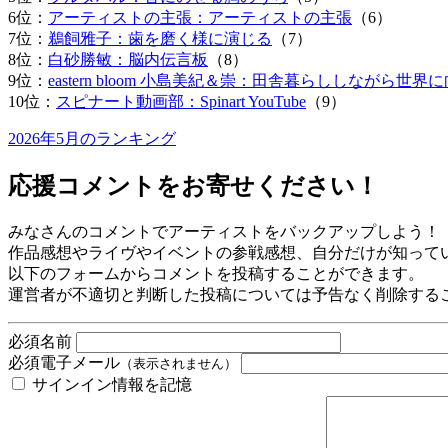
6位：
アーティストの主張：アーティストの主張
（6）
7位：
鵜飼雅子：歯を磨く様に演じる
（7）
8位：
白砂勝敏：脳内伝言板
（8）
9位：
eastern bloom 小島美紀＆崇：田舎暮らししなが
10位：
スピナート動画部：Spinart YouTube
（9）
2026年5月のランキング
応援コメントをお寄せください！
みなさんのコメントでアーティストをバックアップしよう！
作品感想やライヴやイベントの参戦感想、自分だけが知って
以下のフォームからコメントを投稿することができます。
運営者が不適切と判断した投稿については予告なく削除する
必須
名前
必須
電子メール
（表示されません）
サインイン情報を記憶