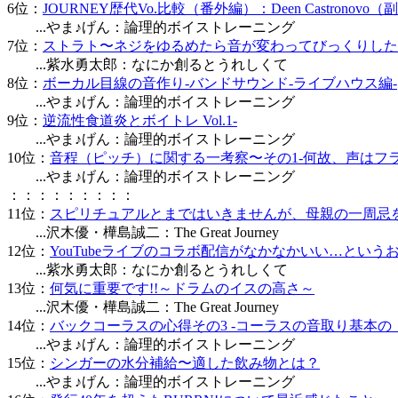
6位：
JOURNEY歴代Vo.比較（番外編）：Deen Castron
...やま♪げん：論理的ボイストレーニング
7位：
ストラト〜ネジをゆるめたら音が変わってびっくりした
...紫水勇太郎：なにか創るとうれしくて
8位：
ボーカル目線の音作り-バンドサウンド-ライブハウス編-
...やま♪げん：論理的ボイストレーニング
9位：
逆流性食道炎とボイトレ Vol.1-
...やま♪げん：論理的ボイストレーニング
10位：
音程（ピッチ）に関する一考察〜その1-何故、声はフ
...やま♪げん：論理的ボイストレーニング
：：：：：：：：：
11位：
スピリチュアルとまではいきませんが、母親の一周忌
...沢木優・樺島誠二：The Great Journey
12位：
YouTubeライブのコラボ配信がなかなかいい…という
...紫水勇太郎：なにか創るとうれしくて
13位：
何気に重要です!!～ドラムのイスの高さ～
...沢木優・樺島誠二：The Great Journey
14位：
バックコーラスの心得その3 -コーラスの音取り基本の
...やま♪げん：論理的ボイストレーニング
15位：
シンガーの水分補給〜適した飲み物とは？
...やま♪げん：論理的ボイストレーニング