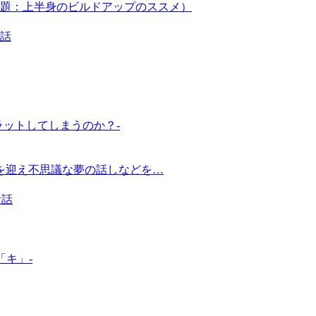
ovo（副題：上半身のビルドアップのススメ）
話
ラットしてしまうのか？-
を迎え不思議な夢の話しなどを…
お話
「キ」-